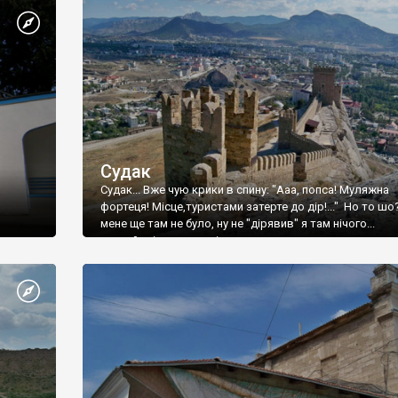
Судак
Судак... Вже чую крики в спину: "Ааа, попса! Муляжна
фортеця! Місце,туристами затерте до дір!..." Но то шо
мене ще там не було, ну не "дірявив" я там нічого...
принаймні до цього літа.