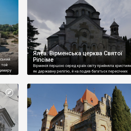
ефактів
називаються «повстяками» (postaki)…” “Вино. Крим
єкту
виробляє відмінне вино і його вдосталь: воно все ду
го».
легке біле і дуже […]
ти та
Ялта. Вірменська церква Святої
Ріпсіме
вський
 той
Вірменія першою серед країн світу прийняла христия
димиру
як державну релігію, й на подив багатьох пересічних
илю ІІ,
українців, які усіх кавказців вважають мусульманами,
 в
вірмени є відданими вірянами Христа