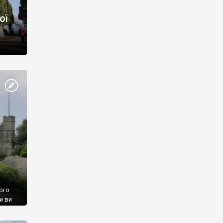
ої
ого
и ви