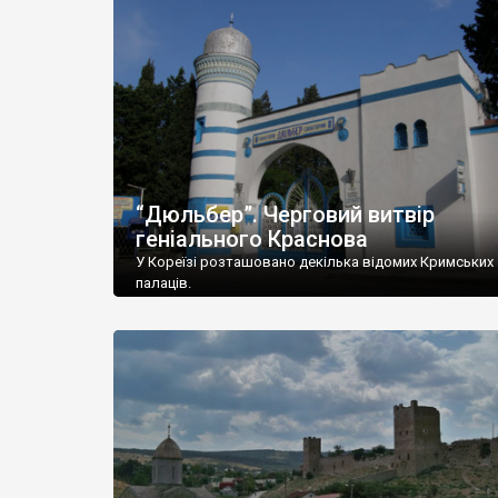
“Дюльбер”. Черговий витвір
геніального Краснова
У Кореїзі розташовано декілька відомих Кримських
палаців.