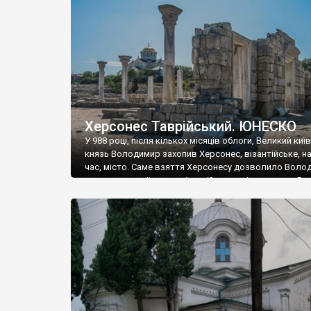
музею «Новгородський музей-заповідник» сотні арт
візантійської доби. Раритети викрадені з фондів об’
культурної спадщини ЮНЕСКО «Херсонеса Таврійсько
Офіційно – на виставку «Золото Візантії», але експер
влада в Україні вважають це лише […]
Херсонес Таврійський. ЮНЕСКО
У 988 році, після кількох місяців облоги, Великий киї
князь Володимир захопив Херсонес, візантійське, на
час, місто. Саме взяття Херсонесу дозволило Воло
диктувати свої умови візантійському імператору Вас
та одружитися з його дочкою Ганною. Цього ж року,
Херсонесі Володимир-язичник, став Василем-
християнином. А потім було Хрещення Русі. На честь
Херсонесу Таврійського названо місто […]