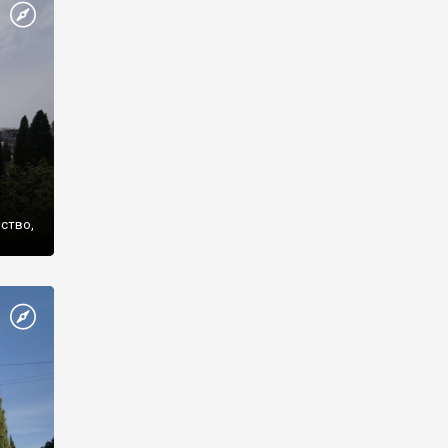
же
нство,