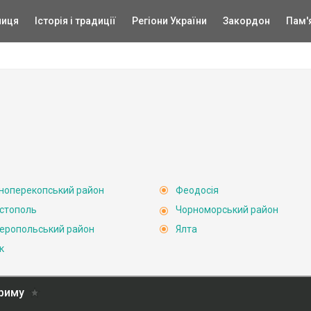
ниця
Історія і традиції
Регіони України
Закордон
Пам'
ноперекопський район
Феодосія
стополь
Чорноморський район
еропольський район
Ялта
к