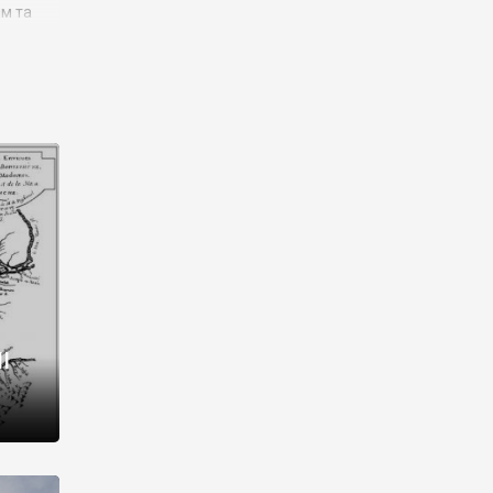
им та
ора і
є
го типу,
ей-
рний
ста:
 райони
від 2
I
і,
рукти,
 котрі