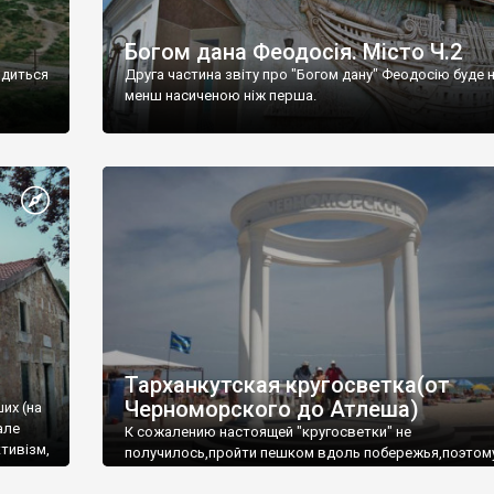
Богом дана Феодосія. Місто Ч.2
одиться
Друга частина звіту про "Богом дану" Феодосію буде 
менш насиченою ніж перша.
Тарханкутская кругосветка(от
Черноморского до Атлеша)
ших (на
але
К сожалению настоящей "кругосветки" не
тивізм,
получилось,пройти пешком вдоль побережья,поэтом
совершали радиальные вылазки из Оленевки.