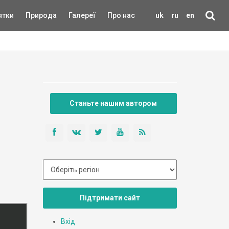
ятки
Природа
Галереї
Про нас
uk
ru
en
Станьте нашим автором
Підтримати сайт
Вхід