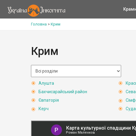
Крам
Головна
>
Крим
Крим
Алушта
Крас
Бахчисарайський район
Сева
Євпаторія
Сімф
Керч
Суда