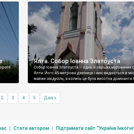
е
Ялта. Собор Іоанна Златоуста
ороге
Собор Іоанна Златоуста – одна із перших мурованих 
Ялти. Його 45-метрова дзвіниця і нині видніється в міс
майже звідусіль, а колись це була висотна домінанта 
2
3
4
5
Далі »
нас
Стати автором
Підтримати сайт “Україна Інкогні