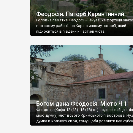
Феодосія. Пагорб Карантинний
Головна памятка Феодосії - Генуезька фортеця знах
в старому районі - на Карантинному пагорбі, який
підноситься в південній частині міста.
Богом дана Феодосія. Місто Ч.1
Феодосія (Кафа-12 (13) -15 (18) ст) - одне з найцікаві
мою думку) міст всього Кримського півострова .Ну,
думка в кожного своя, тому щоби розвіяти цей субєк
запрошую відвідати це