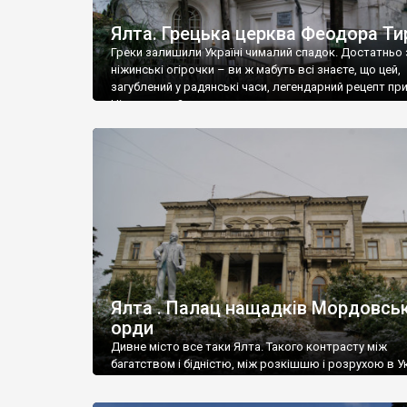
Ялта. Грецька церква Феодора Ти
Греки залишили Україні чималий спадок. Достатньо 
ніжинські огірочки – ви ж мабуть всі знаєте, що цей,
загублений у радянські часи, легендарний рецепт пр
Ніжин греки?
Ялта . Палац нащадків Мордовськ
орди
Дивне місто все таки Ялта. Такого контрасту між
багатством і бідністю, між розкішшю і розрухою в Ук
більше не знайдеш.