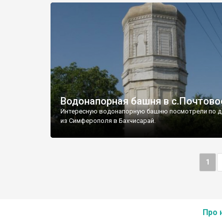
Водонапорная башня в с.Почтово
Интересную водонапорную башню посмотрели по д
из Симферополя в Бахчисарай.
1
Про 