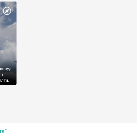
споруд
ті
Ялти.
та”