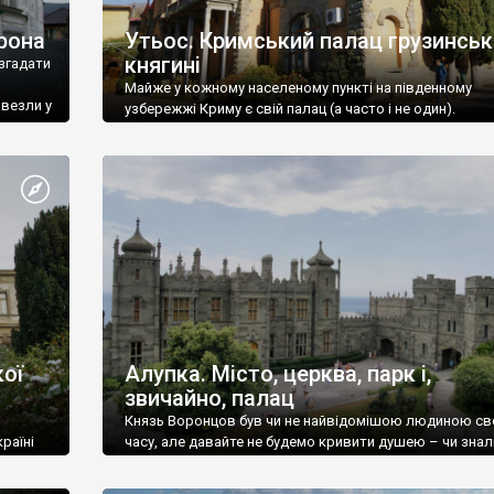
рона
Утьос. Кримський палац грузинськ
княгині
згадати
Майже у кожному населеному пункті на південному
ивезли у
узбережжі Криму є свій палац (а часто і не один).
ої
Алупка. Місто, церква, парк і,
звичайно, палац
Князь Воронцов був чи не найвідомішою людиною св
раїні
часу, але давайте не будемо кривити душею – чи знал
це прізвище до відвідин Алупки? Мабуть все таки ні.