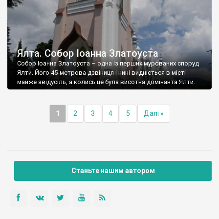
Ялта. Собор Іоанна Златоуста
Собор Іоанна Златоуста – одна із перших мурованих споруд
Ялти. Його 45-метрова дзвіниця і нині видніється в місті
майже звідусіль, а колись це була висотна домінанта Ялти.
1
2
3
4
5
Далі »
Станьте нашим автором