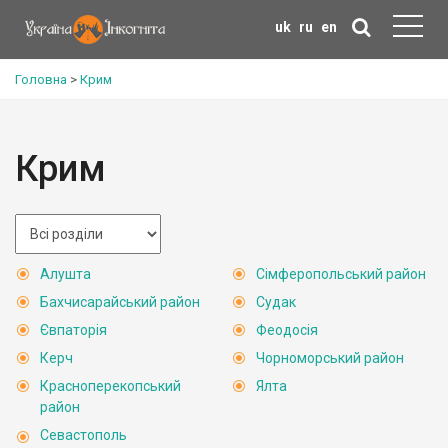
uk
ru
en
Головна
>
Крим
Крим
Алушта
Сімферопольський район
Бахчисарайський район
Судак
Євпаторія
Феодосія
Керч
Чорноморський район
Красноперекопський
Ялта
район
Севастополь