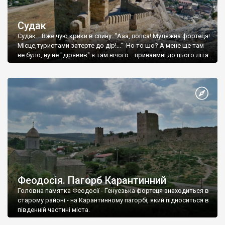
Судак
Судак... Вже чую крики в спину: "Ааа, попса! Муляжна фортеця!
Місце,туристами затерте до дір!..." Но то шо? А мене ще там
не було, ну не "дірявив" я там нічого... принаймні до цього літа.
Феодосія. Пагорб Карантинний
Головна памятка Феодосії - Генуезька фортеця знаходиться в
старому районі - на Карантинному пагорбі, який підноситься в
південній частині міста.