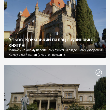
Утьос. Кримський палац грузинської
княгині
Майже у кожному населеному пункті на південному узбережжі
Криму є свій палац (а часто і не один).