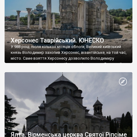
Херсонес Таврійський. ЮНЕСКО
У 988 році, після кількох місяців облоги, Великий київський
князь Володимир захопив Херсонес, візантійське, на той час,
місто. Саме взяття Херсонесу дозволило Володимиру
диктувати свої умови візантійському імператору Василю ІІ, та
одружитися з його дочкою Ганною. Цього ж року, в
Херсонесі Володимир-язичник, став Василем-християнином.
А потім було Хрещення Русі. На честь Херсонесу Таврійського
названо місто […]
Ялта. Вірменська церква Святої Ріпсіме