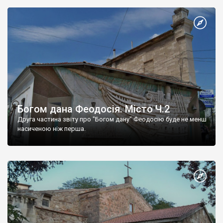
Богом дана Феодосія. Місто Ч.2
Друга частина звіту про "Богом дану" Феодосію буде не менш
насиченою ніж перша.