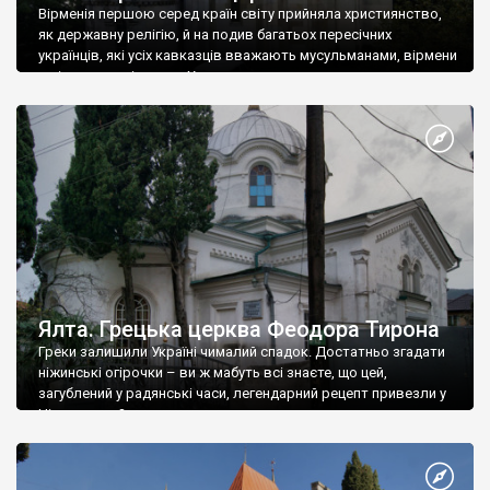
Вірменія першою серед країн світу прийняла християнство,
як державну релігію, й на подив багатьох пересічних
українців, які усіх кавказців вважають мусульманами, вірмени
є відданими вірянами Христа
Ялта. Грецька церква Феодора Тирона
Греки залишили Україні чималий спадок. Достатньо згадати
ніжинські огірочки – ви ж мабуть всі знаєте, що цей,
загублений у радянські часи, легендарний рецепт привезли у
Ніжин греки?