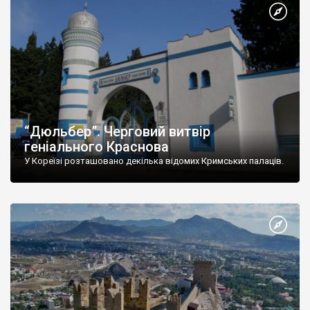
“Дюльбер”. Черговий витвір
геніального Краснова
У Кореїзі розташовано декілька відомих Кримських палаців.