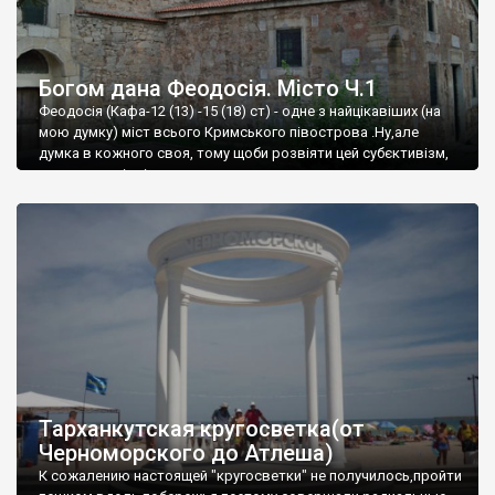
Богом дана Феодосія. Місто Ч.1
Феодосія (Кафа-12 (13) -15 (18) ст) - одне з найцікавіших (на
мою думку) міст всього Кримського півострова .Ну,але
думка в кожного своя, тому щоби розвіяти цей субєктивізм,
запрошую відвідати це
Тарханкутская кругосветка(от
Черноморского до Атлеша)
К сожалению настоящей "кругосветки" не получилось,пройти