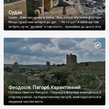
Судак
Судак... Вже чую крики в спину: "Ааа, попса! Муляжна фортеця!
Місце,туристами затерте до дір!..." Но то шо? А мене ще там
не було, ну не "дірявив" я там нічого... принаймні до цього літа.
Феодосія. Пагорб Карантинний
Головна памятка Феодосії - Генуезька фортеця знаходиться в
старому районі - на Карантинному пагорбі, який підноситься в
південній частині міста.