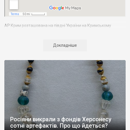
АР Крим розташована на півдні України на Кримському
півострові. Територія Кримського півострова омивається
Чорним та Азовським морями, що належать до басейну
Атлантичного океану. Півострів приблизно однаково
Докладніше
віддалений від екватора і Північного полюсу. Займає площу 27
тис. кв. км. У Криму переважають морські кордони, довжина
берегової лінії складає близько 1000 км. Загальна чисельність
населення регіону складає 2135 тис. чоловік
Адміністративно Автономна Республіка Крим поділяється на
14 районів. У Криму розташовано 16 міст, 56 селищ міського
типу, 957 сільських населених пунктів. Одинадцять міст –
Сімферополь, Алушта,
Армянськ, Джанкой
, Євпаторія,
Керч
,
Красноперекопськ, Саки, Судак, Феодосія,
Ялта
– мають
республіканське підпорядкування.
Росіяни викрали з фондів Херсонесу
Визначні музеї: Кримський республіканський краєзнавчий
сотні артефактів. Про що йдеться?
музей, Сімферопольський художній музей, Лівадійський