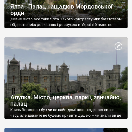
Ялта . Палац нащадків Мордовської
орди
Дивне місто все таки Ялта. Такого контрасту між багатством
і бідністю, між розкішшю і розрухою в Україні більше не
знайдеш.
Алупка. Місто, церква, парк і, звичайно,
палац
Князь Воронцов був чи не найвідомішою людиною свого
часу, але давайте не будемо кривити душею – чи знали ви це
прізвище до відвідин Алупки? Мабуть все таки ні.