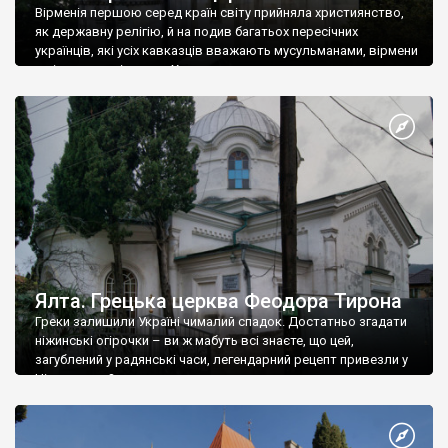
Вірменія першою серед країн світу прийняла християнство,
як державну релігію, й на подив багатьох пересічних
українців, які усіх кавказців вважають мусульманами, вірмени
є відданими вірянами Христа
Ялта. Грецька церква Феодора Тирона
Греки залишили Україні чималий спадок. Достатньо згадати
ніжинські огірочки – ви ж мабуть всі знаєте, що цей,
загублений у радянські часи, легендарний рецепт привезли у
Ніжин греки?