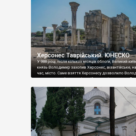
музею «Новгородський музей-заповідник» сотні арт
візантійської доби. Раритети викрадені з фондів об’
культурної спадщини ЮНЕСКО «Херсонеса Таврійсько
Офіційно – на виставку «Золото Візантії», але експер
влада в Україні вважають це лише […]
Херсонес Таврійський. ЮНЕСКО
У 988 році, після кількох місяців облоги, Великий киї
князь Володимир захопив Херсонес, візантійське, на
час, місто. Саме взяття Херсонесу дозволило Воло
диктувати свої умови візантійському імператору Вас
та одружитися з його дочкою Ганною. Цього ж року,
Херсонесі Володимир-язичник, став Василем-
християнином. А потім було Хрещення Русі. На честь
Херсонесу Таврійського названо місто […]