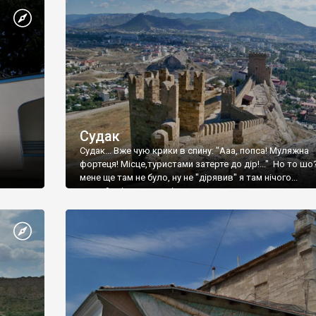
Судак
Судак... Вже чую крики в спину: "Ааа, попса! Муляжна
фортеця! Місце,туристами затерте до дір!..." Но то шо
мене ще там не було, ну не "дірявив" я там нічого...
принаймні до цього літа.