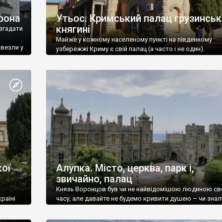
рона
Утьос. Кримський палац грузинськ
княгині
згадати
Майже у кожному населеному пункті на південному
ивезли у
узбережжі Криму є свій палац (а часто і не один).
ої
Алупка. Місто, церква, парк і,
звичайно, палац
Князь Воронцов був чи не найвідомішою людиною св
раїні
часу, але давайте не будемо кривити душею – чи знал
це прізвище до відвідин Алупки? Мабуть все таки ні.