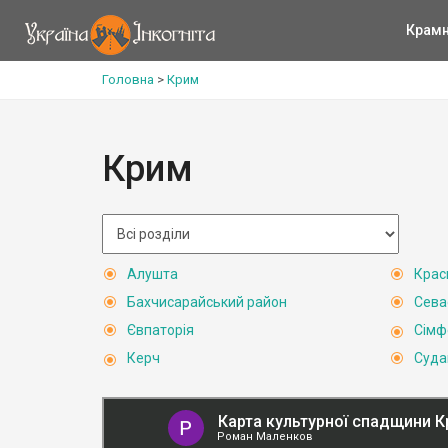
Крам
Головна
>
Крим
Крим
Алушта
Крас
Бахчисарайський район
Сева
Євпаторія
Сімф
Керч
Суда