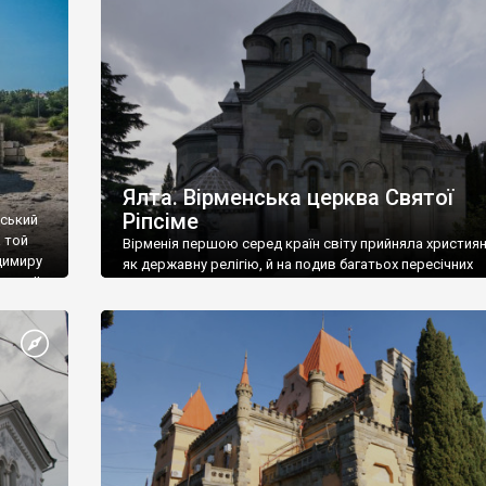
ефактів
називаються «повстяками» (postaki)…” “Вино. Крим
єкту
виробляє відмінне вино і його вдосталь: воно все ду
го».
легке біле і дуже […]
ти та
Ялта. Вірменська церква Святої
Ріпсіме
вський
 той
Вірменія першою серед країн світу прийняла христия
димиру
як державну релігію, й на подив багатьох пересічних
илю ІІ,
українців, які усіх кавказців вважають мусульманами,
 в
вірмени є відданими вірянами Христа