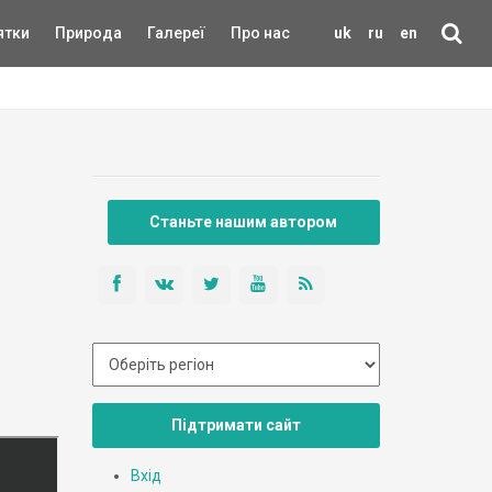
ятки
Природа
Галереї
Про нас
uk
ru
en
Станьте нашим автором
Підтримати сайт
Вхід