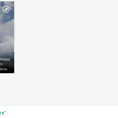
споруд
ті
Ялти.
та”