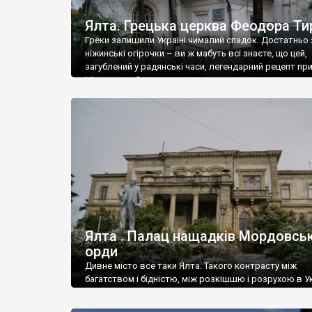
Ялта. Грецька церква Феодора Ти
Греки залишили Україні чималий спадок. Достатньо 
ніжинські огірочки – ви ж мабуть всі знаєте, що цей,
загублений у радянські часи, легендарний рецепт пр
Ніжин греки?
Ялта . Палац нащадків Мордовськ
орди
Дивне місто все таки Ялта. Такого контрасту між
багатством і бідністю, між розкішшю і розрухою в Ук
більше не знайдеш.