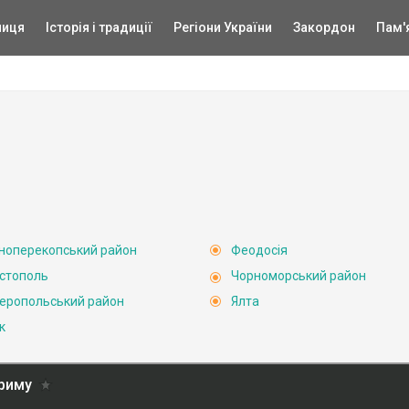
ниця
Історія і традиції
Регіони України
Закордон
Пам'
ноперекопський район
Феодосія
стополь
Чорноморський район
еропольський район
Ялта
к