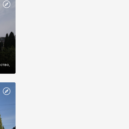
же
нство,