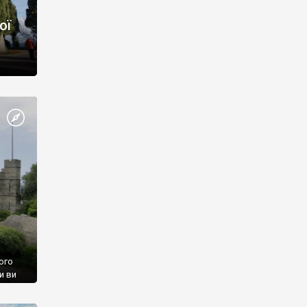
ої
ого
и ви