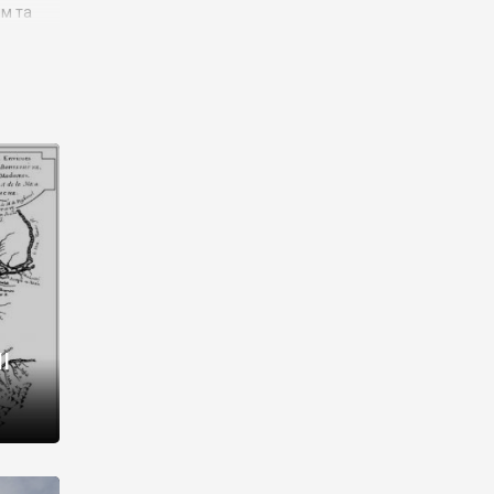
им та
ора і
є
го типу,
ей-
рний
ста:
 райони
від 2
I
і,
рукти,
 котрі