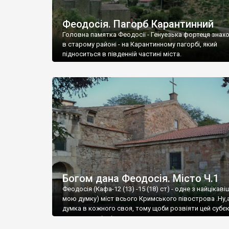
Феодосія. Пагорб Карантинний
Головна памятка Феодосії - Генуезька фортеця знах
в старому районі - на Карантинному пагорбі, який
підноситься в південній частині міста.
Богом дана Феодосія. Місто Ч.1
Феодосія (Кафа-12 (13) -15 (18) ст) - одне з найцікаві
мою думку) міст всього Кримського півострова .Ну,
думка в кожного своя, тому щоби розвіяти цей субєк
запрошую відвідати це