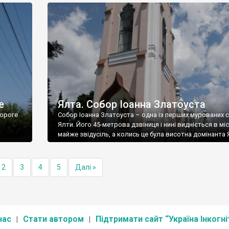
е
Ялта. Собор Іоанна Златоуста
ороге
Собор Іоанна Златоуста – одна із перших мурованих 
Ялти. Його 45-метрова дзвіниця і нині видніється в міс
майже звідусіль, а колись це була висотна домінанта 
2
3
4
5
Далі »
нас
Стати автором
Підтримати сайт “Україна Інкогні