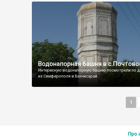
Водонапорная башня в с.Почтово
Интересную водонапорную башню посмотрели по д
из Симферополя в Бахчисарай.
1
Про 