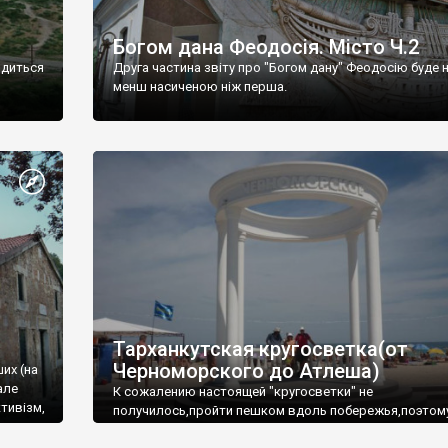
Богом дана Феодосія. Місто Ч.2
одиться
Друга частина звіту про "Богом дану" Феодосію буде 
менш насиченою ніж перша.
Тарханкутская кругосветка(от
Черноморского до Атлеша)
ших (на
але
К сожалению настоящей "кругосветки" не
тивізм,
получилось,пройти пешком вдоль побережья,поэтом
совершали радиальные вылазки из Оленевки.