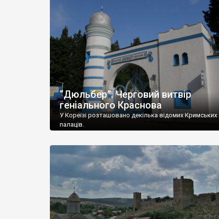
“Дюльбер”. Черговий витвір
геніального Краснова
У Кореїзі розташовано декілька відомих Кримських
палаців.