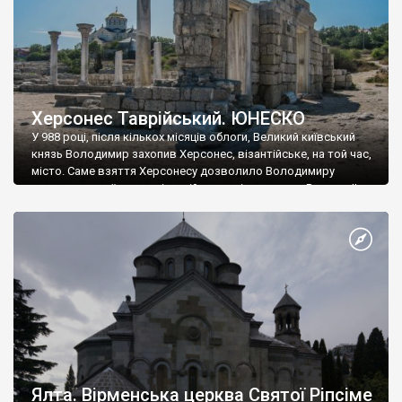
Херсонес Таврійський. ЮНЕСКО
У 988 році, після кількох місяців облоги, Великий київський
князь Володимир захопив Херсонес, візантійське, на той час,
місто. Саме взяття Херсонесу дозволило Володимиру
диктувати свої умови візантійському імператору Василю ІІ, та
одружитися з його дочкою Ганною. Цього ж року, в
Херсонесі Володимир-язичник, став Василем-християнином.
А потім було Хрещення Русі. На честь Херсонесу Таврійського
названо місто […]
Ялта. Вірменська церква Святої Ріпсіме