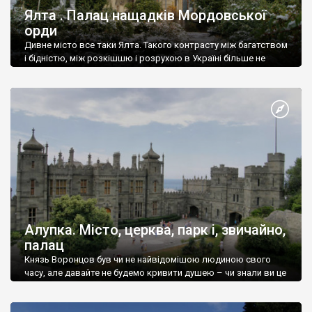
Ялта . Палац нащадків Мордовської
орди
Дивне місто все таки Ялта. Такого контрасту між багатством
і бідністю, між розкішшю і розрухою в Україні більше не
знайдеш.
Алупка. Місто, церква, парк і, звичайно,
палац
Князь Воронцов був чи не найвідомішою людиною свого
часу, але давайте не будемо кривити душею – чи знали ви це
прізвище до відвідин Алупки? Мабуть все таки ні.