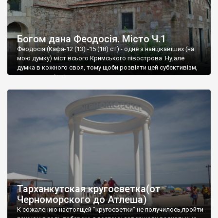
Богом дана Феодосія. Місто Ч.1
Феодосія (Кафа-12 (13) -15 (18) ст) - одне з найцікавіших (на
мою думку) міст всього Кримського півострова .Ну,але
думка в кожного своя, тому щоби розвіяти цей субєктивізм,
запрошую відвідати це
Тарханкутская кругосветка(от
Черноморского до Атлеша)
К сожалению настоящей "кругосветки" не получилось,пройти