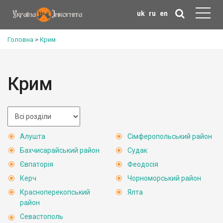
uk
ru
en
Головна
>
Крим
Крим
Алушта
Сімферопольський район
Бахчисарайський район
Судак
Євпаторія
Феодосія
Керч
Чорноморський район
Красноперекопський
Ялта
район
Севастополь