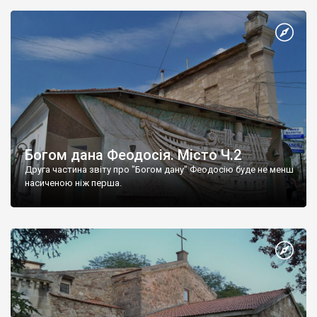
Богом дана Феодосія. Місто Ч.2
Друга частина звіту про "Богом дану" Феодосію буде не менш
насиченою ніж перша.