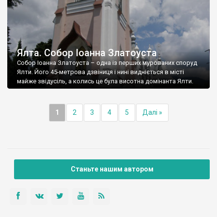
Ялта. Собор Іоанна Златоуста
Собор Іоанна Златоуста – одна із перших мурованих споруд
Ялти. Його 45-метрова дзвіниця і нині видніється в місті
майже звідусіль, а колись це була висотна домінанта Ялти.
1
2
3
4
5
Далі »
Станьте нашим автором