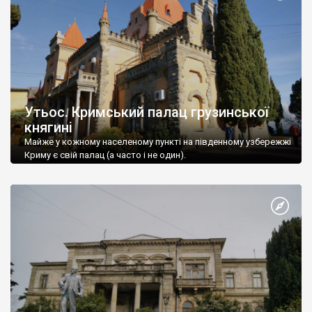
Утьос. Кримський палац грузинської
княгині
Майже у кожному населеному пункті на південному узбережжі
Криму є свій палац (а часто і не один).