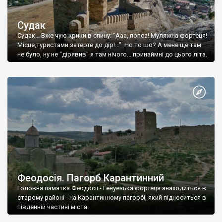
Судак
Судак... Вже чую крики в спину: "Ааа, попса! Муляжна фортеця!
Місце,туристами затерте до дір!..." Но то шо? А мене ще там
не було, ну не "дірявив" я там нічого... принаймні до цього літа.
Феодосія. Пагорб Карантинний
Головна памятка Феодосії - Генуезька фортеця знаходиться в
старому районі - на Карантинному пагорбі, який підноситься в
південній частині міста.