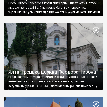
Вірменія першою серед країн світу прийняла християнство,
як державну релігію, й на подив багатьох пересічних
українців, які усіх кавказців вважають мусульманами, вірмени
є відданими вірянами Христа
Ялта. Грецька церква Феодора Тирона
Греки залишили Україні чималий спадок. Достатньо згадати
ніжинські огірочки – ви ж мабуть всі знаєте, що цей,
загублений у радянські часи, легендарний рецепт привезли у
Ніжин греки?