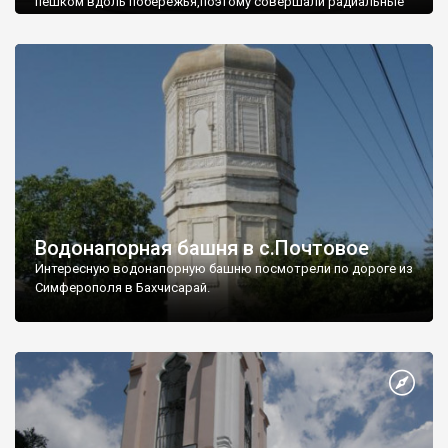
пешком вдоль побережья,поэтому совершали радиальные
вылазки из Оленевки.
Водонапорная башня в с.Почтовое
Интересную водонапорную башню посмотрели по дороге из
Симферополя в Бахчисарай.