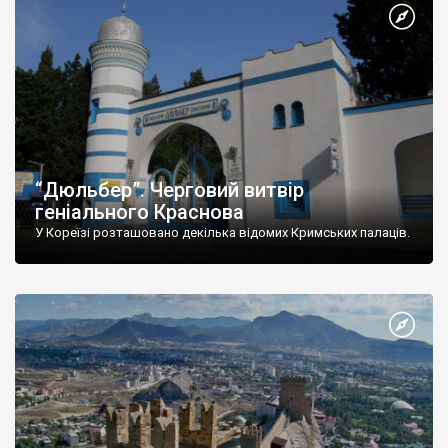
“Дюльбер”. Черговий витвір
геніального Краснова
У Кореїзі розташовано декілька відомих Кримських палаців.