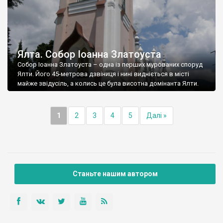
Ялта. Собор Іоанна Златоуста
Собор Іоанна Златоуста – одна із перших мурованих споруд
Ялти. Його 45-метрова дзвіниця і нині видніється в місті
майже звідусіль, а колись це була висотна домінанта Ялти.
1
2
3
4
5
Далі »
Станьте нашим автором