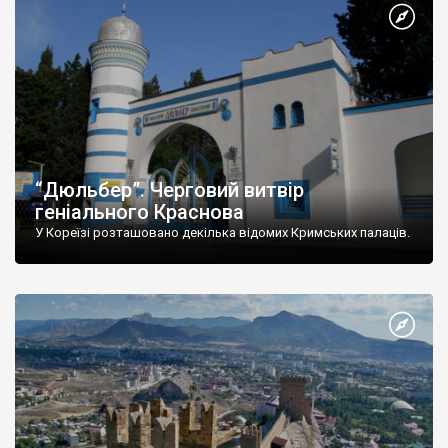
“Дюльбер”. Черговий витвір
геніального Краснова
У Кореїзі розташовано декілька відомих Кримських палаців.