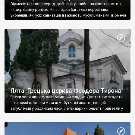
Вірменія першою серед країн світу прийняла християнство,
як державну релігію, й на подив багатьох пересічних
українців, які усіх кавказців вважають мусульманами, вірмени
є відданими вірянами Христа
Ялта. Грецька церква Феодора Тирона
Греки залишили Україні чималий спадок. Достатньо згадати
ніжинські огірочки – ви ж мабуть всі знаєте, що цей,
загублений у радянські часи, легендарний рецепт привезли у
Ніжин греки?