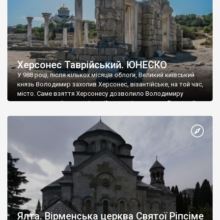
Херсонес Таврійський. ЮНЕСКО
У 988 році, після кількох місяців облоги, Великий київський
князь Володимир захопив Херсонес, візантійське, на той час,
місто. Саме взяття Херсонесу дозволило Володимиру
диктувати свої умови візантійському імператору Василю ІІ, та
одружитися з його дочкою Ганною. Цього ж року, в
Херсонесі Володимир-язичник, став Василем-християнином.
А потім було Хрещення Русі. На честь Херсонесу Таврійського
названо місто […]
Ялта. Вірменська церква Святої Ріпсіме