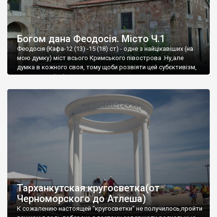
Богом дана Феодосія. Місто Ч.1
Феодосія (Кафа-12 (13) -15 (18) ст) - одне з найцікавіших (на
мою думку) міст всього Кримського півострова .Ну,але
думка в кожного своя, тому щоби розвіяти цей субєктивізм,
запрошую відвідати це
Тарханкутская кругосветка(от
Черноморского до Атлеша)
К сожалению настоящей "кругосветки" не получилось,пройти