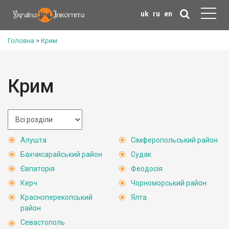
uk
ru
en
Головна
>
Крим
Крим
Алушта
Сімферопольський район
Бахчисарайський район
Судак
Євпаторія
Феодосія
Керч
Чорноморський район
Красноперекопський
Ялта
район
Севастополь