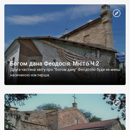
Богом дана Феодосія. Місто Ч.2
Друга частина звіту про "Богом дану" Феодосію буде не менш
насиченою ніж перша.