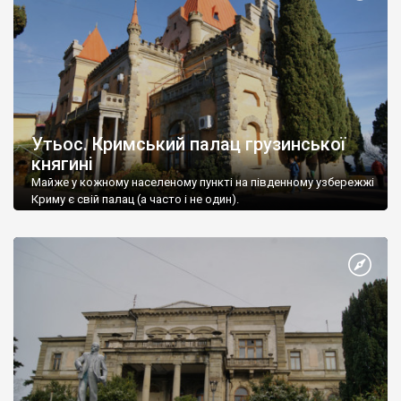
Утьос. Кримський палац грузинської
княгині
Майже у кожному населеному пункті на південному узбережжі
Криму є свій палац (а часто і не один).