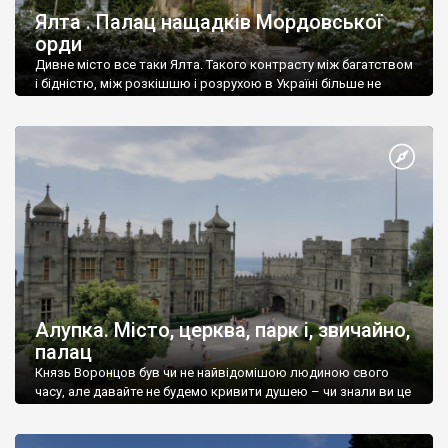
Ялта . Палац нащадків Мордовської
орди
Дивне місто все таки Ялта. Такого контрасту між багатством
і бідністю, між розкішшю і розрухою в Україні більше не
знайдеш.
Алупка. Місто, церква, парк і, звичайно,
палац
Князь Воронцов був чи не найвідомішою людиною свого
часу, але давайте не будемо кривити душею – чи знали ви це
прізвище до відвідин Алупки? Мабуть все таки ні.