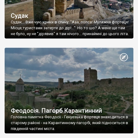
Судак
Судак... Вже чую крики в спину: "Ааа, попса! Муляжна фортеця!
Місце,туристами затерте до дір!..." Но то шо? А мене ще там
не було, ну не "дірявив" я там нічого... принаймні до цього літа.
Феодосія. Пагорб Карантинний
Головна памятка Феодосії - Генуезька фортеця знаходиться в
старому районі - на Карантинному пагорбі, який підноситься в
південній частині міста.