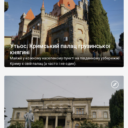
Утьос. Кримський палац грузинської
княгині
Майже у кожному населеному пункті на південному узбережжі
Криму є свій палац (а часто і не один).