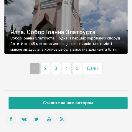
Ялта. Собор Іоанна Златоуста
Собор Іоанна Златоуста – одна із перших мурованих споруд
Ялти. Його 45-метрова дзвіниця і нині видніється в місті
майже звідусіль, а колись це була висотна домінанта Ялти.
1
2
3
4
5
Далі »
Станьте нашим автором