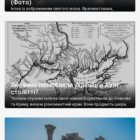
(Фото)
музей-палац, будинок-музей Чєхова А.П. Кримськотатарський
музей мистецтв,
Бахчисарайський державний історико-
Ікона із зображенням святого воїна. Фрагментована,
культурний заповідник
та ін. На Кримському півострові були
втрачена нижня частина. Стеатит. XI-XII ст. Візантія. Ще у
травні російські окупанти вивезли з Криму до державного
розташовані: столиця царських скіфів –
Неаполь Скіфський
,
музею «Новгородський музей-заповідник» сотні артефактів
античні міста: Херсонес,
Пантикапей, Німфей
, Керкінітида,
візантійської доби. Раритети викрадені з фондів об’єкту
Киммерік, візантійські поселення: Горзувити,
Алустон
.
культурної спадщини ЮНЕСКО «Херсонеса Таврійського».
Офіційно – на виставку «Золото Візантії», але експерти та
Кримський півострів відрізняється різноманітністю природних
влада в Україні вважають це лише […]
ландшафтів. Північна його частину займає степ; південні
райони півострова – це покриті лісами Кримські гори. Вздовж
південного узбережжя Кримських гір лежить прибережна
смуга (від 2 до 5 км), де розміщені всесвітньо відомі курорти:
Ялта, Алупка, Симеїз,
Гурзуф
, Місхор, Лівадія, Форос,
Алушта
.
Яке вино полюбляли українці в XVIII
столітті?
“Козаки спускаються на своїх човнах Бористеном до Очакова
та Криму, везучи різноманітний крам. Вони продають шкіри,
тютюн (kasak-tutun), мотузки, коноплі, полотно, вугілля, рибу,
а купують сіль, вина, сушені фрукти, олію, мило, ладан,
кінське спорядження, овечі тулупи, котрі називаються
«повстяками» (postaki)…” “Вино. Крим виробляє відмінне вино
і його вдосталь: воно все дуже легке біле і дуже […]