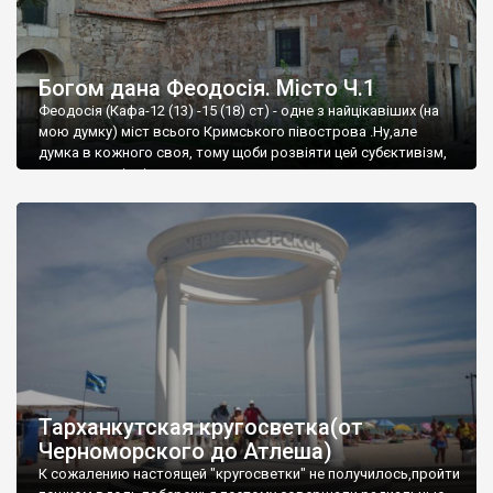
Богом дана Феодосія. Місто Ч.1
Феодосія (Кафа-12 (13) -15 (18) ст) - одне з найцікавіших (на
мою думку) міст всього Кримського півострова .Ну,але
думка в кожного своя, тому щоби розвіяти цей субєктивізм,
запрошую відвідати це
Тарханкутская кругосветка(от
Черноморского до Атлеша)
К сожалению настоящей "кругосветки" не получилось,пройти