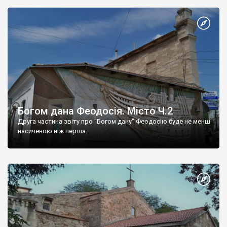
Богом дана Феодосія. Місто Ч.2
Друга частина звіту про "Богом дану" Феодосію буде не менш
насиченою ніж перша.