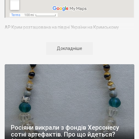
АР Крим розташована на півдні України на Кримському
півострові. Територія Кримського півострова омивається
Чорним та Азовським морями, що належать до басейну
Атлантичного океану. Півострів приблизно однаково
Докладніше
віддалений від екватора і Північного полюсу. Займає площу 27
тис. кв. км. У Криму переважають морські кордони, довжина
берегової лінії складає близько 1000 км. Загальна чисельність
населення регіону складає 2135 тис. чоловік
Адміністративно Автономна Республіка Крим поділяється на
14 районів. У Криму розташовано 16 міст, 56 селищ міського
типу, 957 сільських населених пунктів. Одинадцять міст –
Сімферополь, Алушта,
Армянськ, Джанкой
, Євпаторія,
Керч
,
Красноперекопськ, Саки, Судак, Феодосія,
Ялта
– мають
республіканське підпорядкування.
Росіяни викрали з фондів Херсонесу
Визначні музеї: Кримський республіканський краєзнавчий
сотні артефактів. Про що йдеться?
музей, Сімферопольський художній музей, Лівадійський