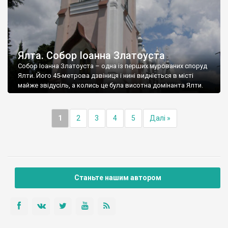
Ялта. Собор Іоанна Златоуста
Собор Іоанна Златоуста – одна із перших мурованих споруд
Ялти. Його 45-метрова дзвіниця і нині видніється в місті
майже звідусіль, а колись це була висотна домінанта Ялти.
1
2
3
4
5
Далі »
Станьте нашим автором