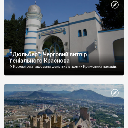
“Дюльбер”. Черговий витвір
геніального Краснова
У Кореїзі розташовано декілька відомих Кримських палаців.