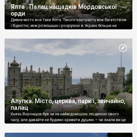
Ялта . Палац нащадків Мордовської
орди
Дивне місто все таки Ялта. Такого контрасту між багатством
і бідністю, між розкішшю і розрухою в Україні більше не
знайдеш.
Алупка. Місто, церква, парк і, звичайно,
палац
Князь Воронцов був чи не найвідомішою людиною свого
часу, але давайте не будемо кривити душею – чи знали ви це
прізвище до відвідин Алупки? Мабуть все таки ні.