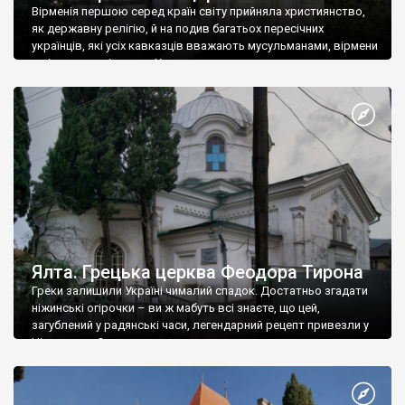
Вірменія першою серед країн світу прийняла християнство,
як державну релігію, й на подив багатьох пересічних
українців, які усіх кавказців вважають мусульманами, вірмени
є відданими вірянами Христа
Ялта. Грецька церква Феодора Тирона
Греки залишили Україні чималий спадок. Достатньо згадати
ніжинські огірочки – ви ж мабуть всі знаєте, що цей,
загублений у радянські часи, легендарний рецепт привезли у
Ніжин греки?