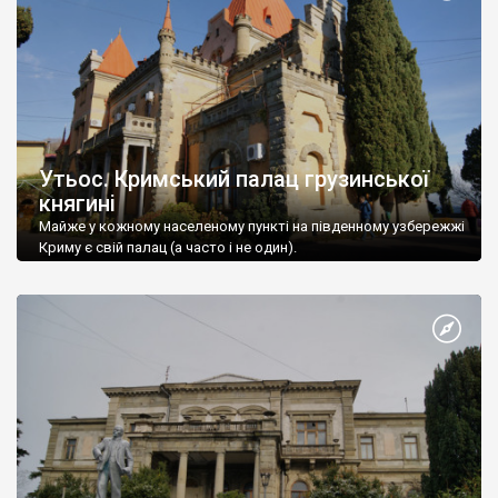
Утьос. Кримський палац грузинської
княгині
Майже у кожному населеному пункті на південному узбережжі
Криму є свій палац (а часто і не один).