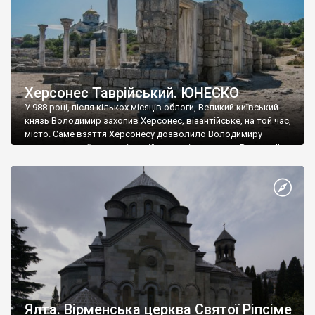
Херсонес Таврійський. ЮНЕСКО
У 988 році, після кількох місяців облоги, Великий київський
князь Володимир захопив Херсонес, візантійське, на той час,
місто. Саме взяття Херсонесу дозволило Володимиру
диктувати свої умови візантійському імператору Василю ІІ, та
одружитися з його дочкою Ганною. Цього ж року, в
Херсонесі Володимир-язичник, став Василем-християнином.
А потім було Хрещення Русі. На честь Херсонесу Таврійського
названо місто […]
Ялта. Вірменська церква Святої Ріпсіме