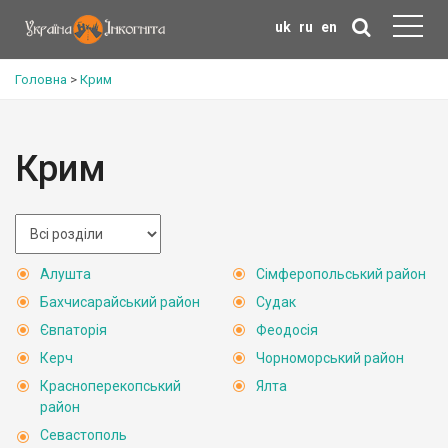
uk
ru
en
Головна
>
Крим
Крим
Алушта
Сімферопольський район
Бахчисарайський район
Судак
Євпаторія
Феодосія
Керч
Чорноморський район
Красноперекопський
Ялта
район
Севастополь