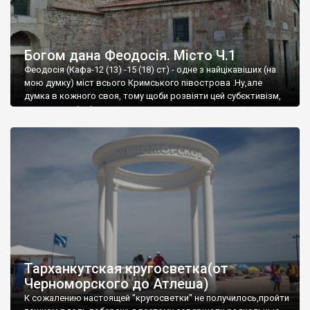
Богом дана Феодосія. Місто Ч.1
Феодосія (Кафа-12 (13) -15 (18) ст) - одне з найцікавіших (на
мою думку) міст всього Кримського півострова .Ну,але
думка в кожного своя, тому щоби розвіяти цей субєктивізм,
запрошую відвідати це
Тарханкутская кругосветка(от
Черноморского до Атлеша)
К сожалению настоящей "кругосветки" не получилось,пройти