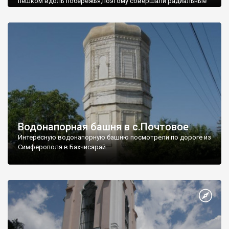
пешком вдоль побережья,поэтому совершали радиальные
вылазки из Оленевки.
Водонапорная башня в с.Почтовое
Интересную водонапорную башню посмотрели по дороге из
Симферополя в Бахчисарай.