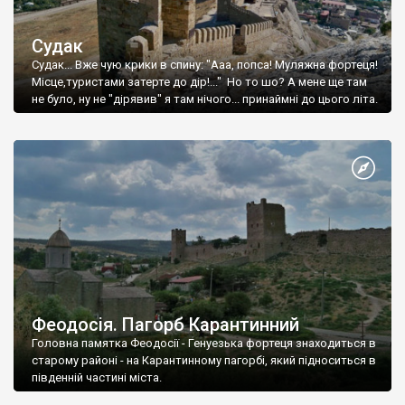
Судак
Судак... Вже чую крики в спину: "Ааа, попса! Муляжна фортеця!
Місце,туристами затерте до дір!..." Но то шо? А мене ще там
не було, ну не "дірявив" я там нічого... принаймні до цього літа.
Феодосія. Пагорб Карантинний
Головна памятка Феодосії - Генуезька фортеця знаходиться в
старому районі - на Карантинному пагорбі, який підноситься в
південній частині міста.