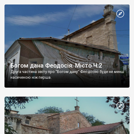
Богом дана Феодосія. Місто Ч.2
Друга частина звіту про "Богом дану" Феодосію буде не менш
насиченою ніж перша.