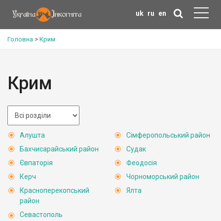
uk
ru
en
Головна
>
Крим
Крим
Алушта
Сімферопольський район
Бахчисарайський район
Судак
Євпаторія
Феодосія
Керч
Чорноморський район
Красноперекопський
Ялта
район
Севастополь