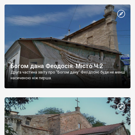
Богом дана Феодосія. Місто Ч.2
Друга частина звіту про "Богом дану" Феодосію буде не менш
насиченою ніж перша.