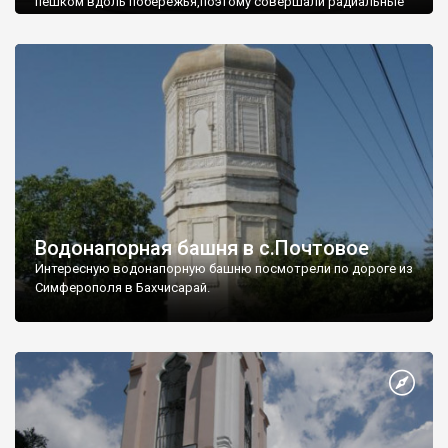
пешком вдоль побережья,поэтому совершали радиальные
вылазки из Оленевки.
Водонапорная башня в с.Почтовое
Интересную водонапорную башню посмотрели по дороге из
Симферополя в Бахчисарай.