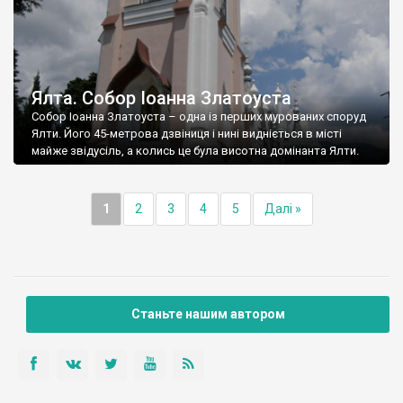
Ялта. Собор Іоанна Златоуста
Собор Іоанна Златоуста – одна із перших мурованих споруд
Ялти. Його 45-метрова дзвіниця і нині видніється в місті
майже звідусіль, а колись це була висотна домінанта Ялти.
1
2
3
4
5
Далі »
Станьте нашим автором