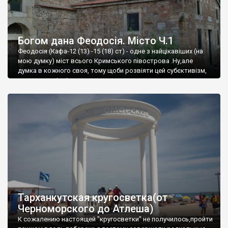
Богом дана Феодосія. Місто Ч.1
Феодосія (Кафа-12 (13) -15 (18) ст) - одне з найцікавіших (на
мою думку) міст всього Кримського півострова .Ну,але
думка в кожного своя, тому щоби розвіяти цей субєктивізм,
запрошую відвідати це
Тарханкутская кругосветка(от
Черноморского до Атлеша)
К сожалению настоящей "кругосветки" не получилось,пройти