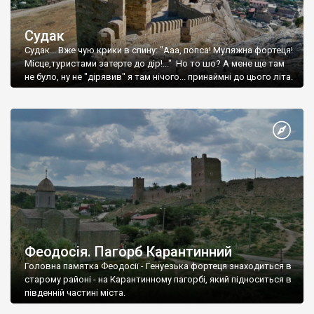
Судак
Судак... Вже чую крики в спину: "Ааа, попса! Муляжна фортеця!
Місце,туристами затерте до дір!..." Но то шо? А мене ще там
не було, ну не "дірявив" я там нічого... принаймні до цього літа.
Феодосія. Пагорб Карантинний
Головна памятка Феодосії - Генуезька фортеця знаходиться в
старому районі - на Карантинному пагорбі, який підноситься в
південній частині міста.