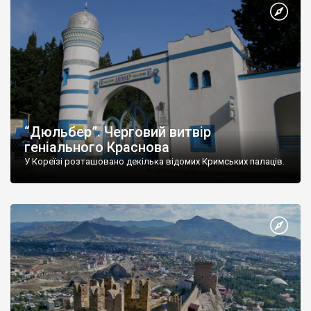
“Дюльбер”. Черговий витвір
геніального Краснова
У Кореїзі розташовано декілька відомих Кримських палаців.