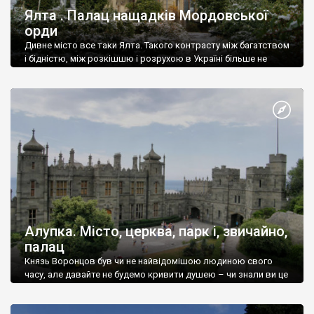
Ялта . Палац нащадків Мордовської
орди
Дивне місто все таки Ялта. Такого контрасту між багатством
і бідністю, між розкішшю і розрухою в Україні більше не
знайдеш.
Алупка. Місто, церква, парк і, звичайно,
палац
Князь Воронцов був чи не найвідомішою людиною свого
часу, але давайте не будемо кривити душею – чи знали ви це
прізвище до відвідин Алупки? Мабуть все таки ні.