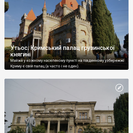
Утьос. Кримський палац грузинської
княгині
Майже у кожному населеному пункті на південному узбережжі
Криму є свій палац (а часто і не один).