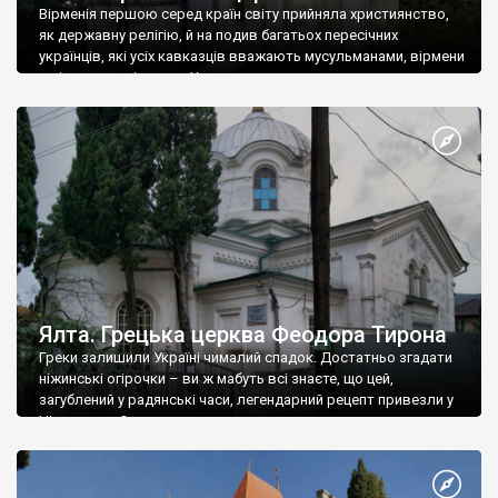
Вірменія першою серед країн світу прийняла християнство,
як державну релігію, й на подив багатьох пересічних
українців, які усіх кавказців вважають мусульманами, вірмени
є відданими вірянами Христа
Ялта. Грецька церква Феодора Тирона
Греки залишили Україні чималий спадок. Достатньо згадати
ніжинські огірочки – ви ж мабуть всі знаєте, що цей,
загублений у радянські часи, легендарний рецепт привезли у
Ніжин греки?