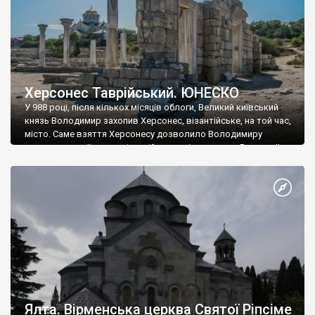
Херсонес Таврійський. ЮНЕСКО
У 988 році, після кількох місяців облоги, Великий київський
князь Володимир захопив Херсонес, візантійське, на той час,
місто. Саме взяття Херсонесу дозволило Володимиру
диктувати свої умови візантійському імператору Василю ІІ, та
одружитися з його дочкою Ганною. Цього ж року, в
Херсонесі Володимир-язичник, став Василем-християнином.
А потім було Хрещення Русі. На честь Херсонесу Таврійського
названо місто […]
Ялта. Вірменська церква Святої Ріпсіме