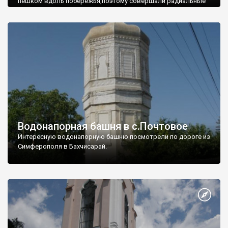
пешком вдоль побережья,поэтому совершали радиальные
вылазки из Оленевки.
Водонапорная башня в с.Почтовое
Интересную водонапорную башню посмотрели по дороге из
Симферополя в Бахчисарай.