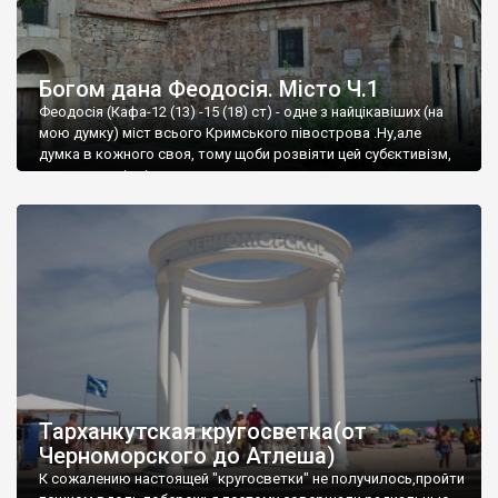
Богом дана Феодосія. Місто Ч.1
Феодосія (Кафа-12 (13) -15 (18) ст) - одне з найцікавіших (на
мою думку) міст всього Кримського півострова .Ну,але
думка в кожного своя, тому щоби розвіяти цей субєктивізм,
запрошую відвідати це
Тарханкутская кругосветка(от
Черноморского до Атлеша)
К сожалению настоящей "кругосветки" не получилось,пройти