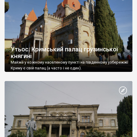
Утьос. Кримський палац грузинської
княгині
Майже у кожному населеному пункті на південному узбережжі
Криму є свій палац (а часто і не один).