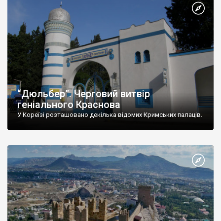
“Дюльбер”. Черговий витвір
геніального Краснова
У Кореїзі розташовано декілька відомих Кримських палаців.