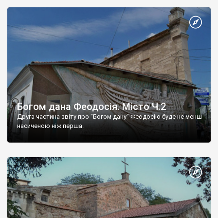
Богом дана Феодосія. Місто Ч.2
Друга частина звіту про "Богом дану" Феодосію буде не менш
насиченою ніж перша.