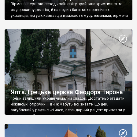
Вірменія першою серед країн світу прийняла християнство,
як державну релігію, й на подив багатьох пересічних
українців, які усіх кавказців вважають мусульманами, вірмени
є відданими вірянами Христа
Ялта. Грецька церква Феодора Тирона
Греки залишили Україні чималий спадок. Достатньо згадати
ніжинські огірочки – ви ж мабуть всі знаєте, що цей,
загублений у радянські часи, легендарний рецепт привезли у
Ніжин греки?