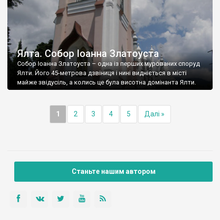
Ялта. Собор Іоанна Златоуста
Собор Іоанна Златоуста – одна із перших мурованих споруд
Ялти. Його 45-метрова дзвіниця і нині видніється в місті
майже звідусіль, а колись це була висотна домінанта Ялти.
1
2
3
4
5
Далі »
Станьте нашим автором