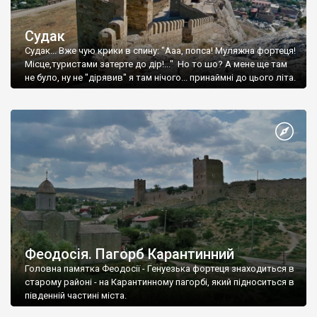
Судак
Судак... Вже чую крики в спину: "Ааа, попса! Муляжна фортеця!
Місце,туристами затерте до дір!..." Но то шо? А мене ще там
не було, ну не "дірявив" я там нічого... принаймні до цього літа.
Феодосія. Пагорб Карантинний
Головна памятка Феодосії - Генуезька фортеця знаходиться в
старому районі - на Карантинному пагорбі, який підноситься в
південній частині міста.