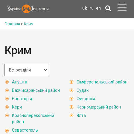
uk
ru
en
Головна
>
Крим
Крим
Алушта
Сімферопольський район
Бахчисарайський район
Судак
Євпаторія
Феодосія
Керч
Чорноморський район
Красноперекопський
Ялта
район
Севастополь