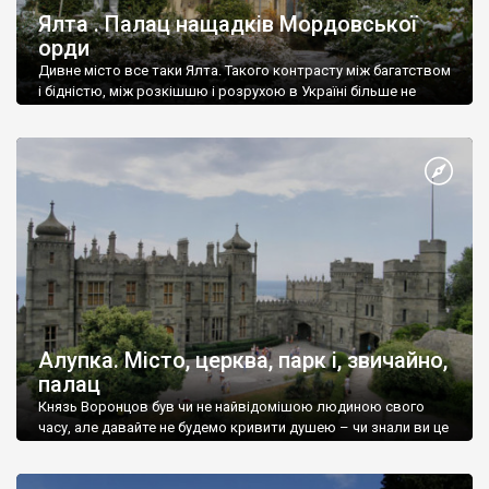
Ялта . Палац нащадків Мордовської
орди
Дивне місто все таки Ялта. Такого контрасту між багатством
і бідністю, між розкішшю і розрухою в Україні більше не
знайдеш.
Алупка. Місто, церква, парк і, звичайно,
палац
Князь Воронцов був чи не найвідомішою людиною свого
часу, але давайте не будемо кривити душею – чи знали ви це
прізвище до відвідин Алупки? Мабуть все таки ні.