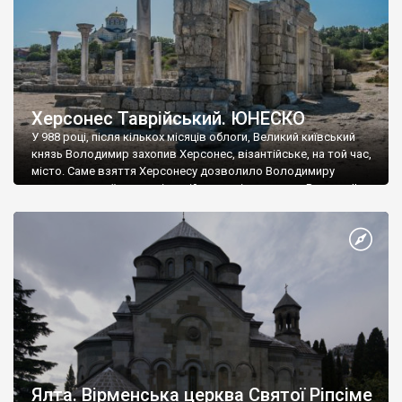
Херсонес Таврійський. ЮНЕСКО
У 988 році, після кількох місяців облоги, Великий київський
князь Володимир захопив Херсонес, візантійське, на той час,
місто. Саме взяття Херсонесу дозволило Володимиру
диктувати свої умови візантійському імператору Василю ІІ, та
одружитися з його дочкою Ганною. Цього ж року, в
Херсонесі Володимир-язичник, став Василем-християнином.
А потім було Хрещення Русі. На честь Херсонесу Таврійського
названо місто […]
Ялта. Вірменська церква Святої Ріпсіме