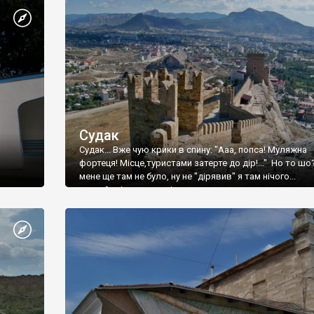
Судак
Судак... Вже чую крики в спину: "Ааа, попса! Муляжна
фортеця! Місце,туристами затерте до дір!..." Но то шо
мене ще там не було, ну не "дірявив" я там нічого...
принаймні до цього літа.