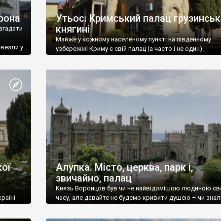
рона
Утьос. Кримський палац грузинськ
княгині
згадати
Майже у кожному населеному пункті на південному
ивезли у
узбережжі Криму є свій палац (а часто і не один).
ої
Алупка. Місто, церква, парк і,
звичайно, палац
Князь Воронцов був чи не найвідомішою людиною св
раїні
часу, але давайте не будемо кривити душею – чи знал
це прізвище до відвідин Алупки? Мабуть все таки ні.