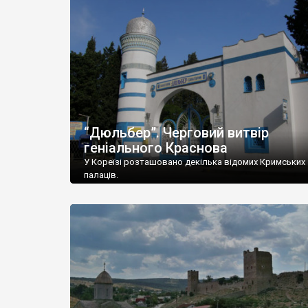
“Дюльбер”. Черговий витвір
геніального Краснова
У Кореїзі розташовано декілька відомих Кримських
палаців.