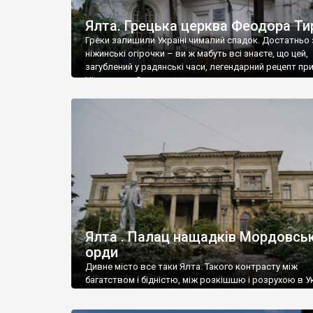
Ялта. Грецька церква Феодора Ти
Греки залишили Україні чималий спадок. Достатньо 
ніжинські огірочки – ви ж мабуть всі знаєте, що цей,
загублений у радянські часи, легендарний рецепт пр
Ніжин греки?
Ялта . Палац нащадків Мордовськ
орди
Дивне місто все таки Ялта. Такого контрасту між
багатством і бідністю, між розкішшю і розрухою в Ук
більше не знайдеш.