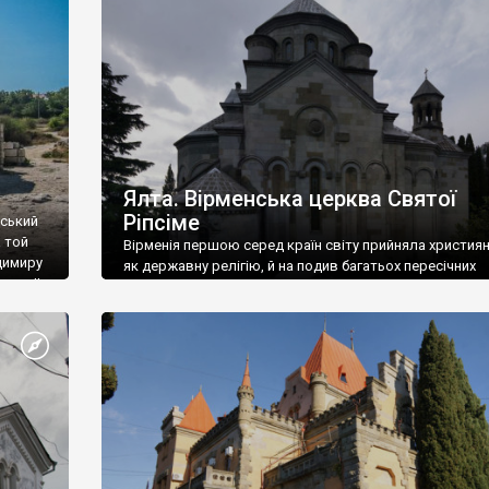
ефактів
називаються «повстяками» (postaki)…” “Вино. Крим
єкту
виробляє відмінне вино і його вдосталь: воно все ду
го».
легке біле і дуже […]
ти та
Ялта. Вірменська церква Святої
Ріпсіме
вський
 той
Вірменія першою серед країн світу прийняла христия
димиру
як державну релігію, й на подив багатьох пересічних
илю ІІ,
українців, які усіх кавказців вважають мусульманами,
 в
вірмени є відданими вірянами Христа