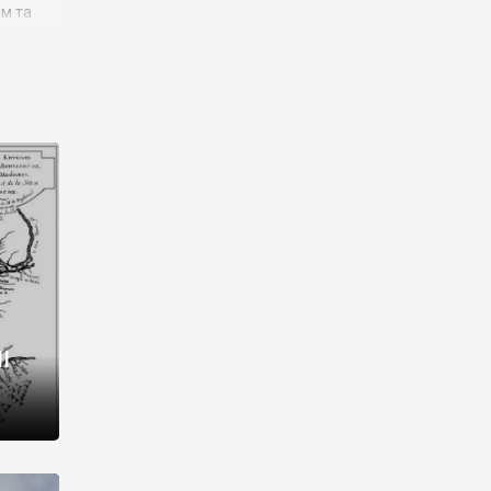
им та
ора і
є
го типу,
ей-
рний
ста:
 райони
від 2
I
і,
рукти,
 котрі