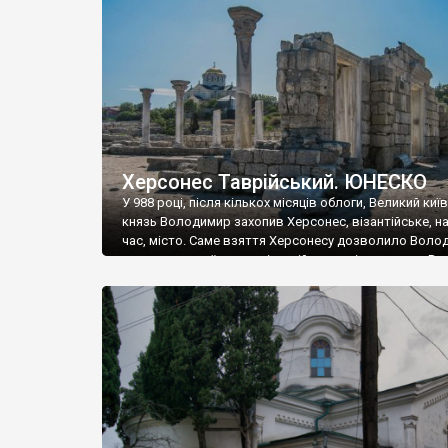
музею «Новгородський музей-заповідник» сотні арт
візантійської доби. Раритети викрадені з фондів об’
культурної спадщини ЮНЕСКО «Херсонеса Таврійсько
Офіційно – на виставку «Золото Візантії», але експер
влада в Україні вважають це лише […]
Херсонес Таврійський. ЮНЕСКО
У 988 році, після кількох місяців облоги, Великий киї
князь Володимир захопив Херсонес, візантійське, на
час, місто. Саме взяття Херсонесу дозволило Воло
диктувати свої умови візантійському імператору Вас
та одружитися з його дочкою Ганною. Цього ж року,
Херсонесі Володимир-язичник, став Василем-
християнином. А потім було Хрещення Русі. На честь
Херсонесу Таврійського названо місто […]