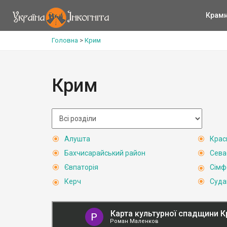
Крам
Головна
>
Крим
Крим
Алушта
Крас
Бахчисарайський район
Сева
Євпаторія
Сімф
Керч
Суда