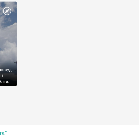
споруд
ті
Ялти.
та”