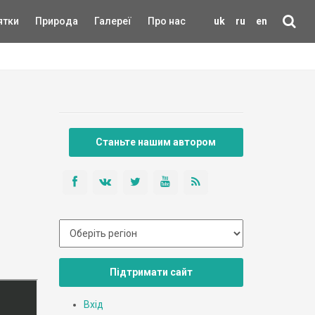
ятки
Природа
Галереї
Про нас
uk
ru
en
Станьте нашим автором
Підтримати сайт
Вхід