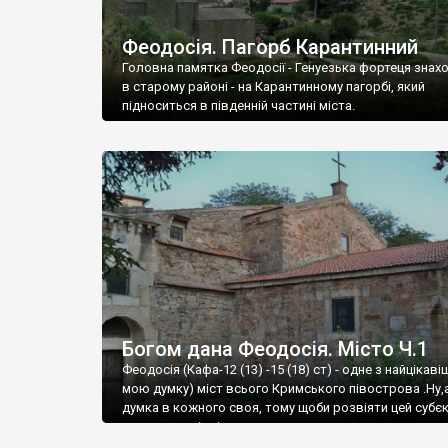
Феодосія. Пагорб Карантинний
Головна памятка Феодосії - Генуезька фортеця знах
в старому районі - на Карантинному пагорбі, який
підноситься в південній частині міста.
Богом дана Феодосія. Місто Ч.1
Феодосія (Кафа-12 (13) -15 (18) ст) - одне з найцікаві
мою думку) міст всього Кримського півострова .Ну,
думка в кожного своя, тому щоби розвіяти цей субєк
запрошую відвідати це