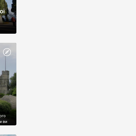
ої
ого
и ви