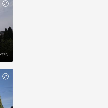
же
нство,