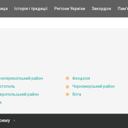
ниця
Історія і традиції
Регіони України
Закордон
Пам'
ноперекопський район
Феодосія
стополь
Чорноморський район
еропольський район
Ялта
к