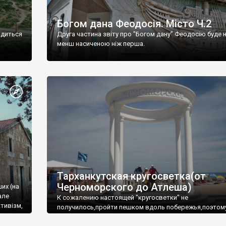
Богом дана Феодосія. Місто Ч.2
одиться
Друга частина звіту про "Богом дану" Феодосію буде 
менш насиченою ніж перша.
Тарханкутская кругосветка(от
Черноморского до Атлеша)
ших (на
але
К сожалению настоящей "кругосветки" не
тивізм,
получилось,пройти пешком вдоль побережья,поэтом
совершали радиальные вылазки из Оленевки.