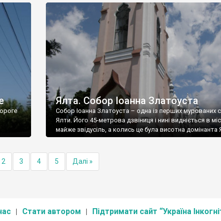
е
Ялта. Собор Іоанна Златоуста
ороге
Собор Іоанна Златоуста – одна із перших мурованих 
Ялти. Його 45-метрова дзвіниця і нині видніється в міс
майже звідусіль, а колись це була висотна домінанта 
2
3
4
5
Далі »
нас
Стати автором
Підтримати сайт “Україна Інкогні