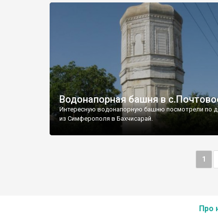
Водонапорная башня в с.Почтово
Интересную водонапорную башню посмотрели по д
из Симферополя в Бахчисарай.
1
Про 