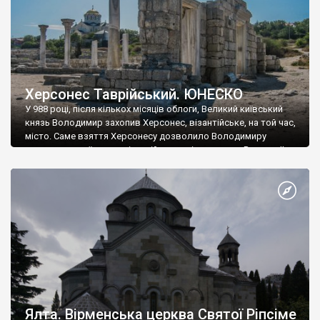
Херсонес Таврійський. ЮНЕСКО
У 988 році, після кількох місяців облоги, Великий київський
князь Володимир захопив Херсонес, візантійське, на той час,
місто. Саме взяття Херсонесу дозволило Володимиру
диктувати свої умови візантійському імператору Василю ІІ, та
одружитися з його дочкою Ганною. Цього ж року, в
Херсонесі Володимир-язичник, став Василем-християнином.
А потім було Хрещення Русі. На честь Херсонесу Таврійського
названо місто […]
Ялта. Вірменська церква Святої Ріпсіме