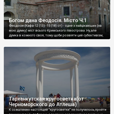
Богом дана Феодосія. Місто Ч.1
Феодосія (Кафа-12 (13) -15 (18) ст) - одне з найцікавіших (на
мою думку) міст всього Кримського півострова .Ну,але
думка в кожного своя, тому щоби розвіяти цей субєктивізм,
запрошую відвідати це
Тарханкутская кругосветка(от
Черноморского до Атлеша)
К сожалению настоящей "кругосветки" не получилось,пройти