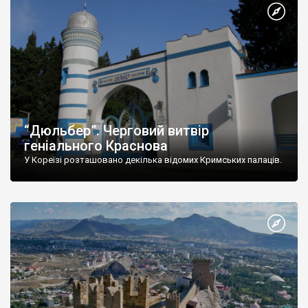
“Дюльбер”. Черговий витвір
геніального Краснова
У Кореїзі розташовано декілька відомих Кримських палаців.