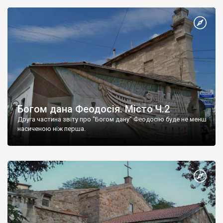
Богом дана Феодосія. Місто Ч.2
Друга частина звіту про "Богом дану" Феодосію буде не менш
насиченою ніж перша.