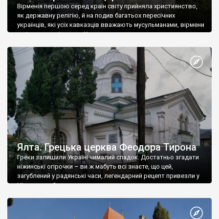
Вірменія першою серед країн світу прийняла християнство,
як державну релігію, й на подив багатьох пересічних
українців, які усіх кавказців вважають мусульманами, вірмени
є відданими вірянами Христа
Ялта. Грецька церква Феодора Тирона
Греки залишили Україні чималий спадок. Достатньо згадати
ніжинські огірочки – ви ж мабуть всі знаєте, що цей,
загублений у радянські часи, легендарний рецепт привезли у
Ніжин греки?