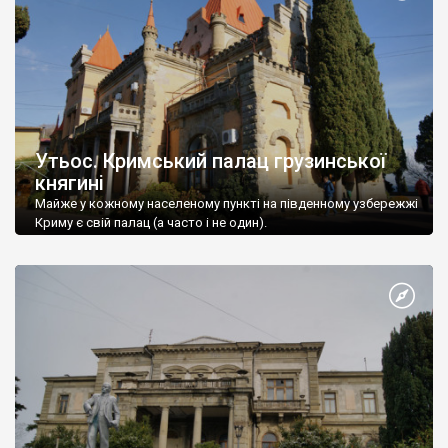
Утьос. Кримський палац грузинської
княгині
Майже у кожному населеному пункті на південному узбережжі
Криму є свій палац (а часто і не один).