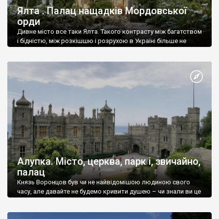
Ялта . Палац нащадків Мордовської
орди
Дивне місто все таки Ялта. Такого контрасту між багатством
і бідністю, між розкішшю і розрухою в Україні більше не
знайдеш.
Алупка. Місто, церква, парк і, звичайно,
палац
Князь Воронцов був чи не найвідомішою людиною свого
часу, але давайте не будемо кривити душею – чи знали ви це
прізвище до відвідин Алупки? Мабуть все таки ні.