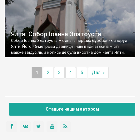
Ялта. Собор Іоанна Златоуста
Собор Іоанна Златоуста – одна із перших мурованих споруд
Ялти. Його 45-метрова дзвіниця і нині видніється в місті
майже звідусіль, а колись це була висотна домінанта Ялти.
1
2
3
4
5
Далі »
Станьте нашим автором