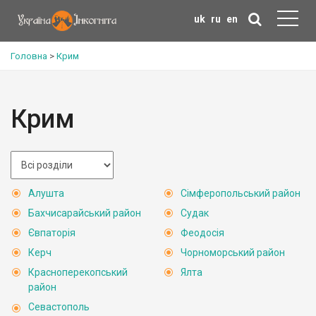
uk
ru
en
Головна
>
Крим
Крим
Алушта
Сімферопольський район
Бахчисарайський район
Судак
Євпаторія
Феодосія
Керч
Чорноморський район
Красноперекопський
Ялта
район
Севастополь