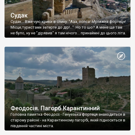
Судак
Судак... Вже чую крики в спину: "Ааа, попса! Муляжна фортеця!
Місце,туристами затерте до дір!..." Но то шо? А мене ще там
не було, ну не "дірявив" я там нічого... принаймні до цього літа.
Феодосія. Пагорб Карантинний
Головна памятка Феодосії - Генуезька фортеця знаходиться в
старому районі - на Карантинному пагорбі, який підноситься в
південній частині міста.