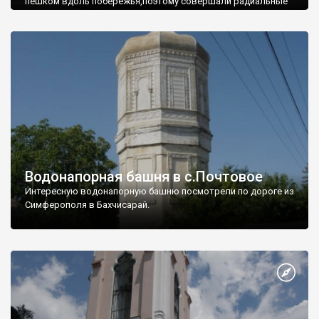
пешком вдоль побережья,поэтому совершали радиальные
вылазки из Оленевки.
Водонапорная башня в с.Почтовое
Интересную водонапорную башню посмотрели по дороге из
Симферополя в Бахчисарай.