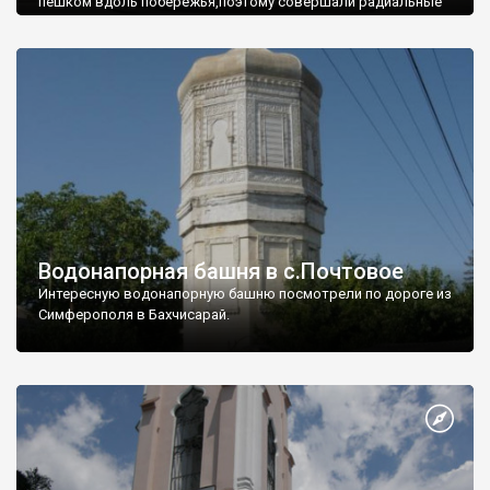
пешком вдоль побережья,поэтому совершали радиальные
вылазки из Оленевки.
Водонапорная башня в с.Почтовое
Интересную водонапорную башню посмотрели по дороге из
Симферополя в Бахчисарай.