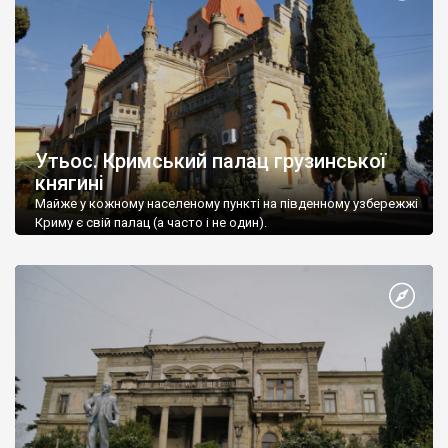
Утьос. Кримський палац грузинської
княгині
Майже у кожному населеному пункті на південному узбережжі
Криму є свій палац (а часто і не один).