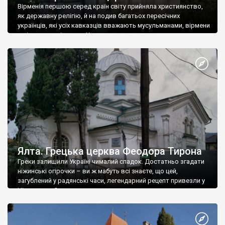
Вірменія першою серед країн світу прийняла християнство,
як державну релігію, й на подив багатьох пересічних
українців, які усіх кавказців вважають мусульманами, вірмени
є відданими вірянами Христа
Ялта. Грецька церква Феодора Тирона
Греки залишили Україні чималий спадок. Достатньо згадати
ніжинські огірочки – ви ж мабуть всі знаєте, що цей,
загублений у радянські часи, легендарний рецепт привезли у
Ніжин греки?