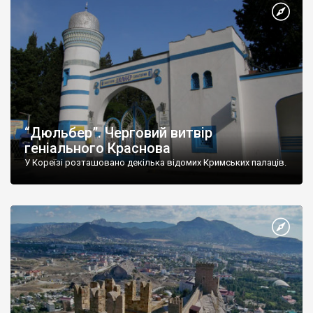
“Дюльбер”. Черговий витвір
геніального Краснова
У Кореїзі розташовано декілька відомих Кримських палаців.