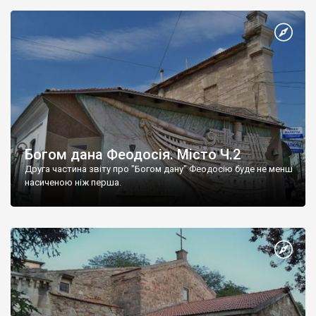
Богом дана Феодосія. Місто Ч.2
Друга частина звіту про "Богом дану" Феодосію буде не менш
насиченою ніж перша.