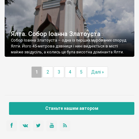
Ялта. Собор Іоанна Златоуста
Собор Іоанна Златоуста – одна із перших мурованих споруд
Ялти. Його 45-метрова дзвіниця і нині видніється в місті
майже звідусіль, а колись це була висотна домінанта Ялти.
1
2
3
4
5
Далі »
Станьте нашим автором