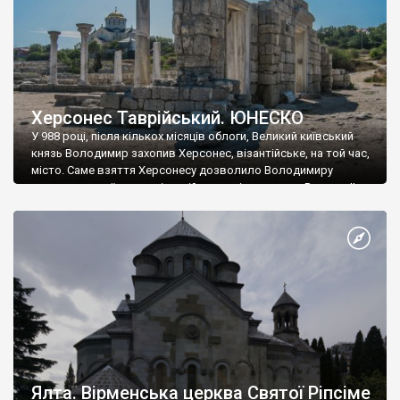
Херсонес Таврійський. ЮНЕСКО
У 988 році, після кількох місяців облоги, Великий київський
князь Володимир захопив Херсонес, візантійське, на той час,
місто. Саме взяття Херсонесу дозволило Володимиру
диктувати свої умови візантійському імператору Василю ІІ, та
одружитися з його дочкою Ганною. Цього ж року, в
Херсонесі Володимир-язичник, став Василем-християнином.
А потім було Хрещення Русі. На честь Херсонесу Таврійського
названо місто […]
Ялта. Вірменська церква Святої Ріпсіме