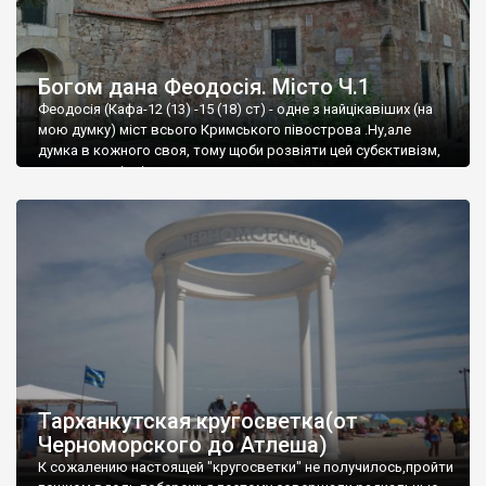
Богом дана Феодосія. Місто Ч.1
Феодосія (Кафа-12 (13) -15 (18) ст) - одне з найцікавіших (на
мою думку) міст всього Кримського півострова .Ну,але
думка в кожного своя, тому щоби розвіяти цей субєктивізм,
запрошую відвідати це
Тарханкутская кругосветка(от
Черноморского до Атлеша)
К сожалению настоящей "кругосветки" не получилось,пройти