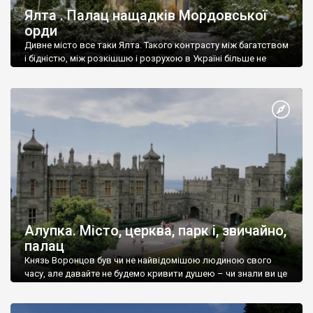
Ялта . Палац нащадків Мордовської
орди
Дивне місто все таки Ялта. Такого контрасту між багатством
і бідністю, між розкішшю і розрухою в Україні більше не
знайдеш.
Алупка. Місто, церква, парк і, звичайно,
палац
Князь Воронцов був чи не найвідомішою людиною свого
часу, але давайте не будемо кривити душею – чи знали ви це
прізвище до відвідин Алупки? Мабуть все таки ні.