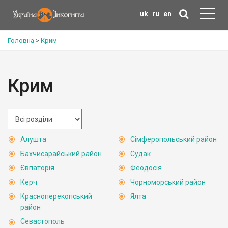
uk
ru
en
Головна
>
Крим
Крим
Алушта
Сімферопольський район
Бахчисарайський район
Судак
Євпаторія
Феодосія
Керч
Чорноморський район
Красноперекопський
Ялта
район
Севастополь