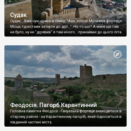
Судак
Судак... Вже чую крики в спину: "Ааа, попса! Муляжна фортеця!
Місце,туристами затерте до дір!..." Но то шо? А мене ще там
не було, ну не "дірявив" я там нічого... принаймні до цього літа.
Феодосія. Пагорб Карантинний
Головна памятка Феодосії - Генуезька фортеця знаходиться в
старому районі - на Карантинному пагорбі, який підноситься в
південній частині міста.