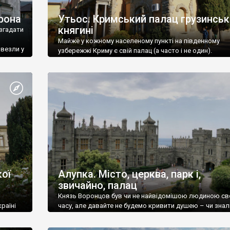
рона
Утьос. Кримський палац грузинськ
княгині
згадати
Майже у кожному населеному пункті на південному
ивезли у
узбережжі Криму є свій палац (а часто і не один).
ої
Алупка. Місто, церква, парк і,
звичайно, палац
Князь Воронцов був чи не найвідомішою людиною св
раїні
часу, але давайте не будемо кривити душею – чи знал
це прізвище до відвідин Алупки? Мабуть все таки ні.