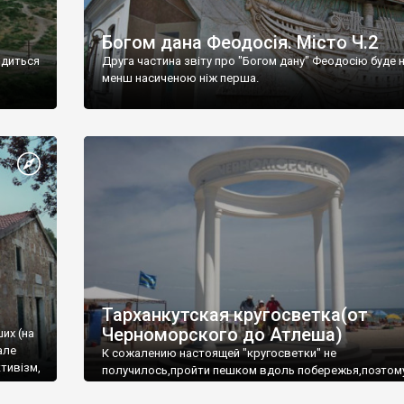
Богом дана Феодосія. Місто Ч.2
одиться
Друга частина звіту про "Богом дану" Феодосію буде 
менш насиченою ніж перша.
Тарханкутская кругосветка(от
Черноморского до Атлеша)
ших (на
але
К сожалению настоящей "кругосветки" не
тивізм,
получилось,пройти пешком вдоль побережья,поэтом
совершали радиальные вылазки из Оленевки.