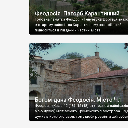
Феодосія. Пагорб Карантинний
Головна памятка Феодосії - Генуезька фортеця знах
в старому районі - на Карантинному пагорбі, який
підноситься в південній частині міста.
Богом дана Феодосія. Місто Ч.1
Феодосія (Кафа-12 (13) -15 (18) ст) - одне з найцікаві
мою думку) міст всього Кримського півострова .Ну,
думка в кожного своя, тому щоби розвіяти цей субєк
запрошую відвідати це