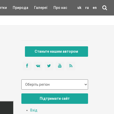
ятки
Природа
Галереї
Про нас
uk
ru
en
Станьте нашим автором
Підтримати сайт
Вхід