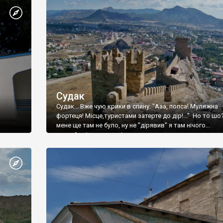
Судак
Судак... Вже чую крики в спину: "Ааа, попса! Муляжна
фортеця! Місце,туристами затерте до дір!..." Но то шо
мене ще там не було, ну не "дірявив" я там нічого...
принаймні до цього літа.