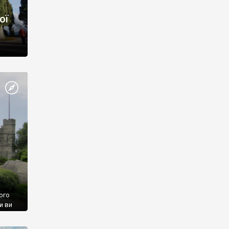
ої
ого
и ви