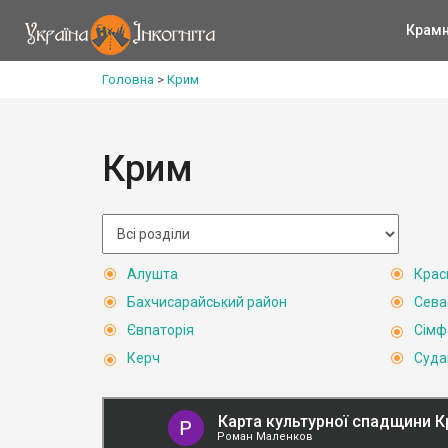
Крам
Головна
>
Крим
Крим
Алушта
Крас
Бахчисарайський район
Сева
Євпаторія
Сімф
Керч
Суда