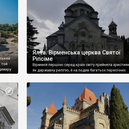
ефактів
називаються «повстяками» (postaki)…” “Вино. Крим
єкту
виробляє відмінне вино і його вдосталь: воно все ду
го».
легке біле і дуже […]
ти та
Ялта. Вірменська церква Святої
Ріпсіме
вський
 той
Вірменія першою серед країн світу прийняла христия
димиру
як державну релігію, й на подив багатьох пересічних
илю ІІ,
українців, які усіх кавказців вважають мусульманами,
 в
вірмени є відданими вірянами Христа