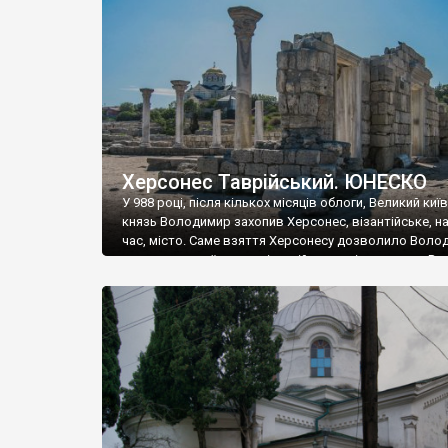
музею «Новгородський музей-заповідник» сотні арт
візантійської доби. Раритети викрадені з фондів об’
культурної спадщини ЮНЕСКО «Херсонеса Таврійсько
Офіційно – на виставку «Золото Візантії», але експер
влада в Україні вважають це лише […]
Херсонес Таврійський. ЮНЕСКО
У 988 році, після кількох місяців облоги, Великий киї
князь Володимир захопив Херсонес, візантійське, на
час, місто. Саме взяття Херсонесу дозволило Воло
диктувати свої умови візантійському імператору Вас
та одружитися з його дочкою Ганною. Цього ж року,
Херсонесі Володимир-язичник, став Василем-
християнином. А потім було Хрещення Русі. На честь
Херсонесу Таврійського названо місто […]