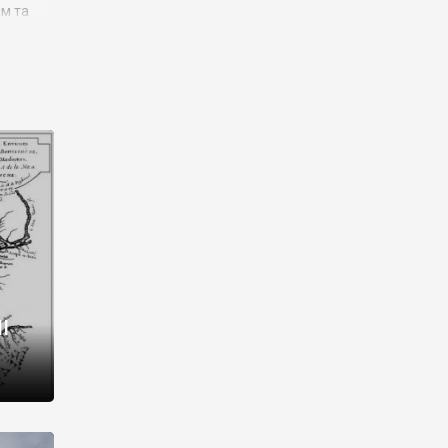
им та
ора і
є
го типу,
ей-
рний
ста:
 райони
від 2
I
і,
рукти,
 котрі