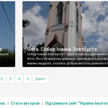
е
Ялта. Собор Іоанна Златоуста
ороге
Собор Іоанна Златоуста – одна із перших мурованих 
Ялти. Його 45-метрова дзвіниця і нині видніється в міс
майже звідусіль, а колись це була висотна домінанта 
2
3
4
5
Далі »
нас
Стати автором
Підтримати сайт “Україна Інкогні