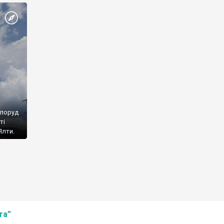
споруд
ті
Ялти.
та”