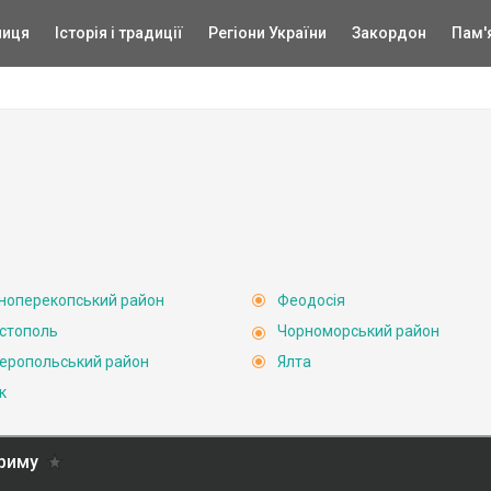
ниця
Історія і традиції
Регіони України
Закордон
Пам'
ноперекопський район
Феодосія
стополь
Чорноморський район
еропольський район
Ялта
к