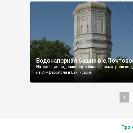
Водонапорная башня в с.Почтово
Интересную водонапорную башню посмотрели по д
из Симферополя в Бахчисарай.
1
Про 