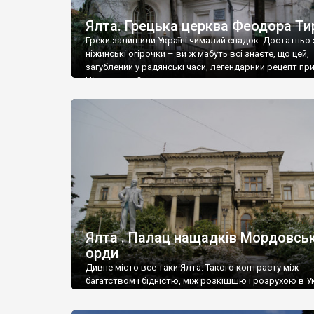
Ялта. Грецька церква Феодора Ти
Греки залишили Україні чималий спадок. Достатньо 
ніжинські огірочки – ви ж мабуть всі знаєте, що цей,
загублений у радянські часи, легендарний рецепт пр
Ніжин греки?
Ялта . Палац нащадків Мордовськ
орди
Дивне місто все таки Ялта. Такого контрасту між
багатством і бідністю, між розкішшю і розрухою в Ук
більше не знайдеш.