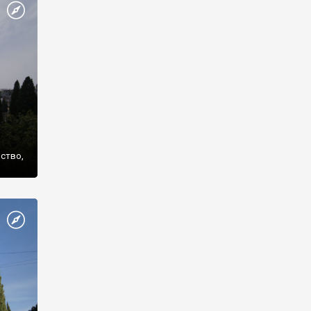
же
нство,