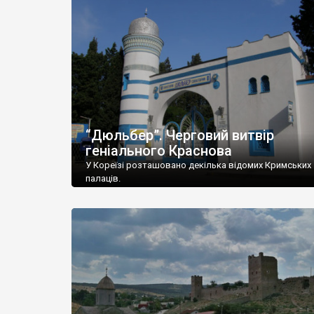
“Дюльбер”. Черговий витвір
геніального Краснова
У Кореїзі розташовано декілька відомих Кримських
палаців.