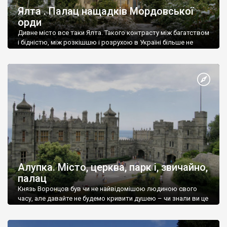
Ялта . Палац нащадків Мордовської
орди
Дивне місто все таки Ялта. Такого контрасту між багатством
і бідністю, між розкішшю і розрухою в Україні більше не
знайдеш.
Алупка. Місто, церква, парк і, звичайно,
палац
Князь Воронцов був чи не найвідомішою людиною свого
часу, але давайте не будемо кривити душею – чи знали ви це
прізвище до відвідин Алупки? Мабуть все таки ні.