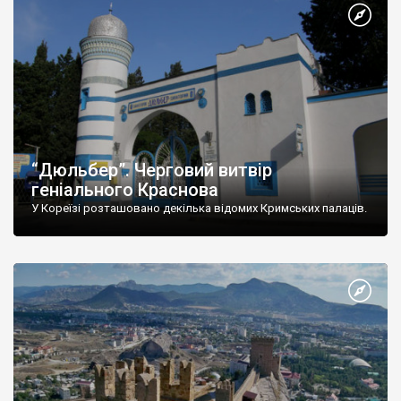
“Дюльбер”. Черговий витвір
геніального Краснова
У Кореїзі розташовано декілька відомих Кримських палаців.