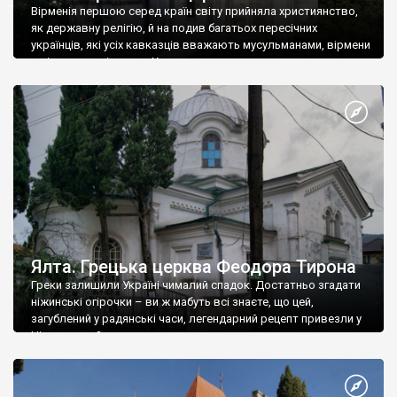
Вірменія першою серед країн світу прийняла християнство,
як державну релігію, й на подив багатьох пересічних
українців, які усіх кавказців вважають мусульманами, вірмени
є відданими вірянами Христа
Ялта. Грецька церква Феодора Тирона
Греки залишили Україні чималий спадок. Достатньо згадати
ніжинські огірочки – ви ж мабуть всі знаєте, що цей,
загублений у радянські часи, легендарний рецепт привезли у
Ніжин греки?