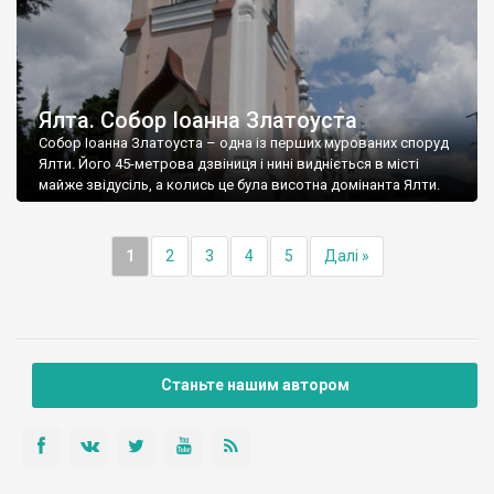
Ялта. Собор Іоанна Златоуста
Собор Іоанна Златоуста – одна із перших мурованих споруд
Ялти. Його 45-метрова дзвіниця і нині видніється в місті
майже звідусіль, а колись це була висотна домінанта Ялти.
1
2
3
4
5
Далі »
Станьте нашим автором