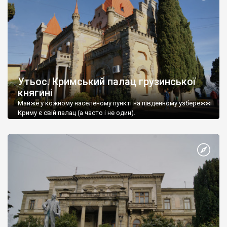
Утьос. Кримський палац грузинської
княгині
Майже у кожному населеному пункті на південному узбережжі
Криму є свій палац (а часто і не один).