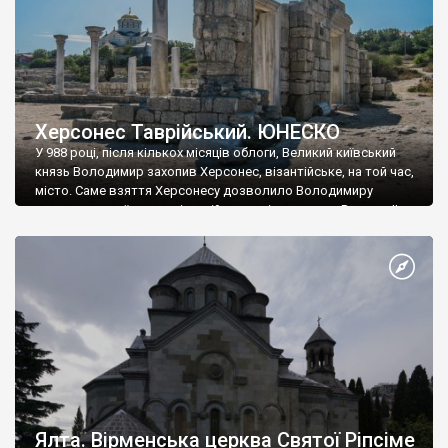
Херсонес Таврійський. ЮНЕСКО
У 988 році, після кількох місяців облоги, Великий київський
князь Володимир захопив Херсонес, візантійське, на той час,
місто. Саме взяття Херсонесу дозволило Володимиру
диктувати свої умови візантійському імператору Василю ІІ, та
одружитися з його дочкою Ганною. Цього ж року, в
Херсонесі Володимир-язичник, став Василем-християнином.
А потім було Хрещення Русі. На честь Херсонесу Таврійського
названо місто […]
Ялта. Вірменська церква Святої Ріпсіме