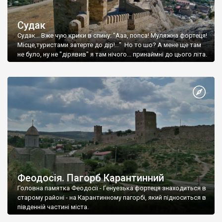
Судак
Судак... Вже чую крики в спину: "Ааа, попса! Муляжна фортеця!
Місце,туристами затерте до дір!..." Но то шо? А мене ще там
не було, ну не "дірявив" я там нічого... принаймні до цього літа.
Феодосія. Пагорб Карантинний
Головна памятка Феодосії - Генуезька фортеця знаходиться в
старому районі - на Карантинному пагорбі, який підноситься в
південній частині міста.