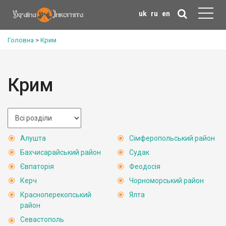
uk
ru
en
Головна
>
Крим
Крим
Алушта
Сімферопольський район
Бахчисарайський район
Судак
Євпаторія
Феодосія
Керч
Чорноморський район
Красноперекопський
Ялта
район
Севастополь