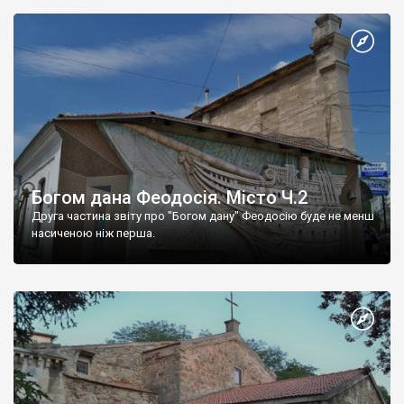
Богом дана Феодосія. Місто Ч.2
Друга частина звіту про "Богом дану" Феодосію буде не менш
насиченою ніж перша.