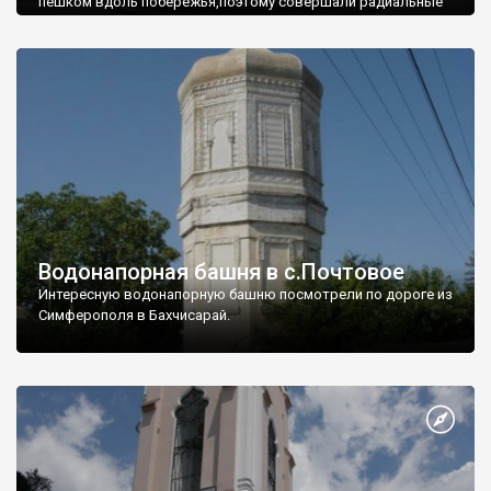
пешком вдоль побережья,поэтому совершали радиальные
вылазки из Оленевки.
Водонапорная башня в с.Почтовое
Интересную водонапорную башню посмотрели по дороге из
Симферополя в Бахчисарай.