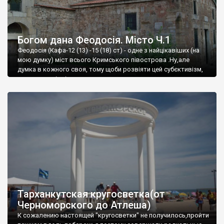
Богом дана Феодосія. Місто Ч.1
Феодосія (Кафа-12 (13) -15 (18) ст) - одне з найцікавіших (на
мою думку) міст всього Кримського півострова .Ну,але
думка в кожного своя, тому щоби розвіяти цей субєктивізм,
запрошую відвідати це
Тарханкутская кругосветка(от
Черноморского до Атлеша)
К сожалению настоящей "кругосветки" не получилось,пройти