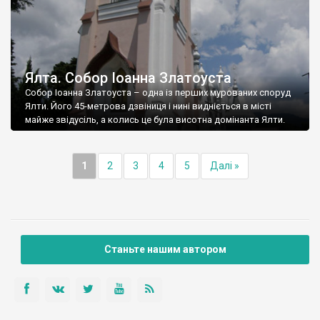
Ялта. Собор Іоанна Златоуста
Собор Іоанна Златоуста – одна із перших мурованих споруд
Ялти. Його 45-метрова дзвіниця і нині видніється в місті
майже звідусіль, а колись це була висотна домінанта Ялти.
1
2
3
4
5
Далі »
Станьте нашим автором