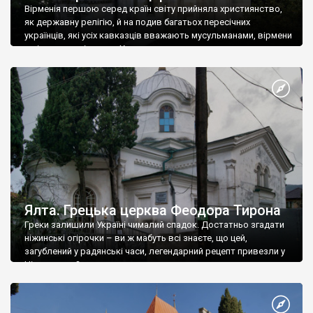
Вірменія першою серед країн світу прийняла християнство,
як державну релігію, й на подив багатьох пересічних
українців, які усіх кавказців вважають мусульманами, вірмени
є відданими вірянами Христа
Ялта. Грецька церква Феодора Тирона
Греки залишили Україні чималий спадок. Достатньо згадати
ніжинські огірочки – ви ж мабуть всі знаєте, що цей,
загублений у радянські часи, легендарний рецепт привезли у
Ніжин греки?