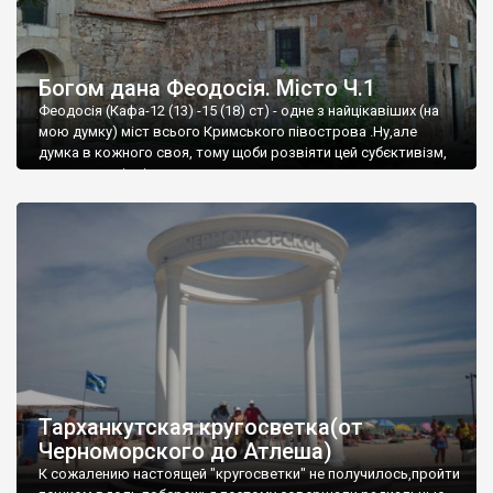
Богом дана Феодосія. Місто Ч.1
Феодосія (Кафа-12 (13) -15 (18) ст) - одне з найцікавіших (на
мою думку) міст всього Кримського півострова .Ну,але
думка в кожного своя, тому щоби розвіяти цей субєктивізм,
запрошую відвідати це
Тарханкутская кругосветка(от
Черноморского до Атлеша)
К сожалению настоящей "кругосветки" не получилось,пройти