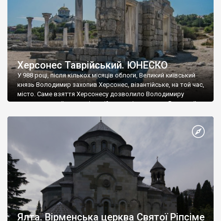
Херсонес Таврійський. ЮНЕСКО
У 988 році, після кількох місяців облоги, Великий київський
князь Володимир захопив Херсонес, візантійське, на той час,
місто. Саме взяття Херсонесу дозволило Володимиру
диктувати свої умови візантійському імператору Василю ІІ, та
одружитися з його дочкою Ганною. Цього ж року, в
Херсонесі Володимир-язичник, став Василем-християнином.
А потім було Хрещення Русі. На честь Херсонесу Таврійського
названо місто […]
Ялта. Вірменська церква Святої Ріпсіме