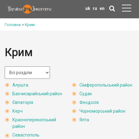
uk
ru
en
Головна
>
Крим
Крим
Алушта
Сімферопольський район
Бахчисарайський район
Судак
Євпаторія
Феодосія
Керч
Чорноморський район
Красноперекопський
Ялта
район
Севастополь