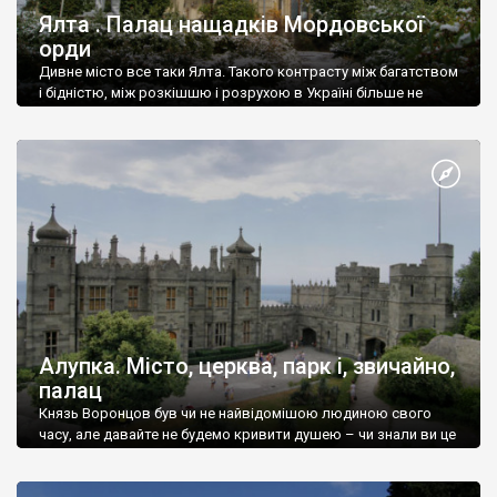
Ялта . Палац нащадків Мордовської
орди
Дивне місто все таки Ялта. Такого контрасту між багатством
і бідністю, між розкішшю і розрухою в Україні більше не
знайдеш.
Алупка. Місто, церква, парк і, звичайно,
палац
Князь Воронцов був чи не найвідомішою людиною свого
часу, але давайте не будемо кривити душею – чи знали ви це
прізвище до відвідин Алупки? Мабуть все таки ні.