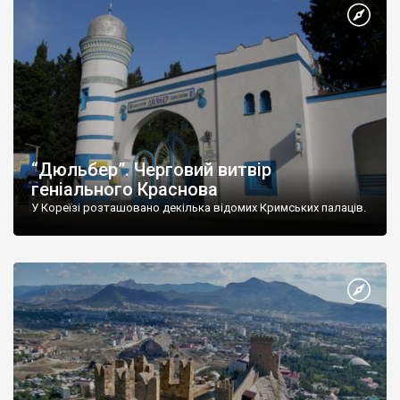
“Дюльбер”. Черговий витвір
геніального Краснова
У Кореїзі розташовано декілька відомих Кримських палаців.