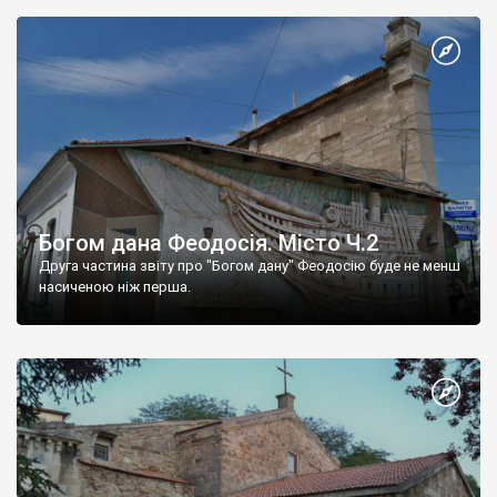
Богом дана Феодосія. Місто Ч.2
Друга частина звіту про "Богом дану" Феодосію буде не менш
насиченою ніж перша.