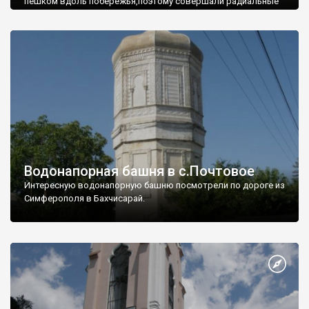
пешком вдоль побережья,поэтому совершали радиальные
вылазки из Оленевки.
Водонапорная башня в с.Почтовое
Интересную водонапорную башню посмотрели по дороге из
Симферополя в Бахчисарай.