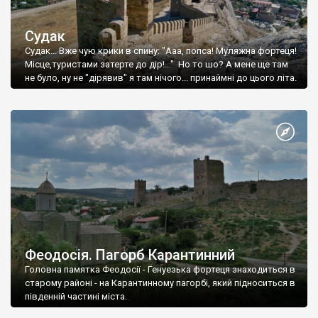
Судак
Судак... Вже чую крики в спину: "Ааа, попса! Муляжна фортеця!
Місце,туристами затерте до дір!..." Но то шо? А мене ще там
не було, ну не "дірявив" я там нічого... принаймні до цього літа.
Феодосія. Пагорб Карантинний
Головна памятка Феодосії - Генуезька фортеця знаходиться в
старому районі - на Карантинному пагорбі, який підноситься в
південній частині міста.