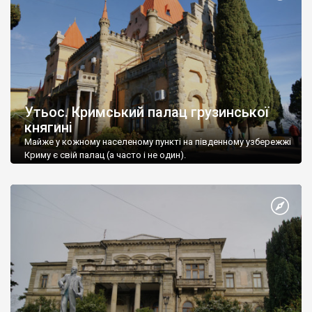
Утьос. Кримський палац грузинської
княгині
Майже у кожному населеному пункті на південному узбережжі
Криму є свій палац (а часто і не один).