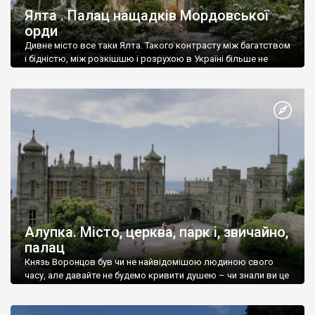
Ялта . Палац нащадків Мордовської
орди
Дивне місто все таки Ялта. Такого контрасту між багатством
і бідністю, між розкішшю і розрухою в Україні більше не
знайдеш.
Алупка. Місто, церква, парк і, звичайно,
палац
Князь Воронцов був чи не найвідомішою людиною свого
часу, але давайте не будемо кривити душею – чи знали ви це
прізвище до відвідин Алупки? Мабуть все таки ні.