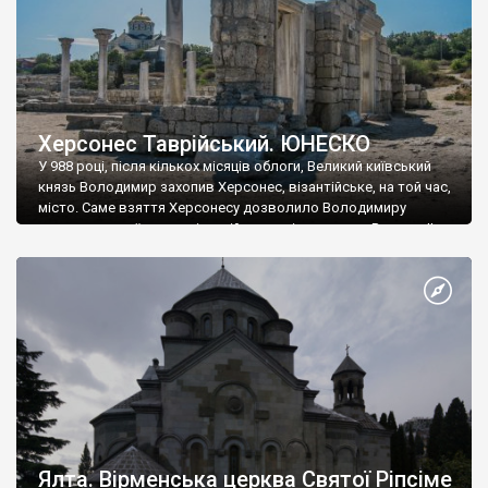
Херсонес Таврійський. ЮНЕСКО
У 988 році, після кількох місяців облоги, Великий київський
князь Володимир захопив Херсонес, візантійське, на той час,
місто. Саме взяття Херсонесу дозволило Володимиру
диктувати свої умови візантійському імператору Василю ІІ, та
одружитися з його дочкою Ганною. Цього ж року, в
Херсонесі Володимир-язичник, став Василем-християнином.
А потім було Хрещення Русі. На честь Херсонесу Таврійського
названо місто […]
Ялта. Вірменська церква Святої Ріпсіме