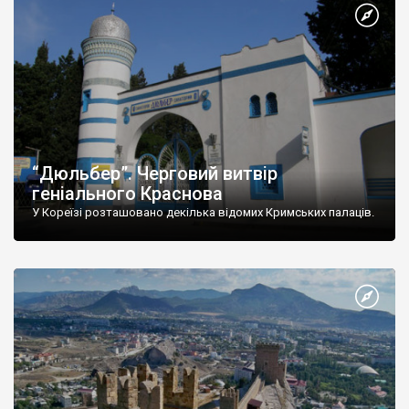
“Дюльбер”. Черговий витвір
геніального Краснова
У Кореїзі розташовано декілька відомих Кримських палаців.