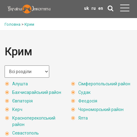
uk
ru
en
Головна
>
Крим
Крим
Алушта
Сімферопольський район
Бахчисарайський район
Судак
Євпаторія
Феодосія
Керч
Чорноморський район
Красноперекопський
Ялта
район
Севастополь