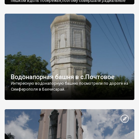
пешком вдоль побережья,поэтому совершали радиальные
вылазки из Оленевки.
Водонапорная башня в с.Почтовое
Интересную водонапорную башню посмотрели по дороге из
Симферополя в Бахчисарай.