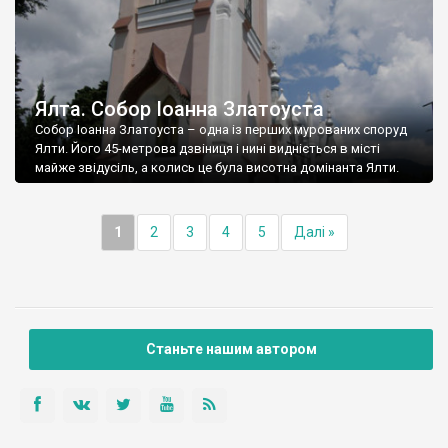
Ялта. Собор Іоанна Златоуста
Собор Іоанна Златоуста – одна із перших мурованих споруд
Ялти. Його 45-метрова дзвіниця і нині видніється в місті
майже звідусіль, а колись це була висотна домінанта Ялти.
1
2
3
4
5
Далі »
Станьте нашим автором