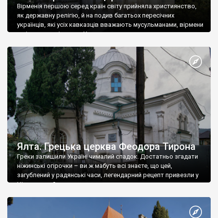
Вірменія першою серед країн світу прийняла християнство,
як державну релігію, й на подив багатьох пересічних
українців, які усіх кавказців вважають мусульманами, вірмени
є відданими вірянами Христа
Ялта. Грецька церква Феодора Тирона
Греки залишили Україні чималий спадок. Достатньо згадати
ніжинські огірочки – ви ж мабуть всі знаєте, що цей,
загублений у радянські часи, легендарний рецепт привезли у
Ніжин греки?