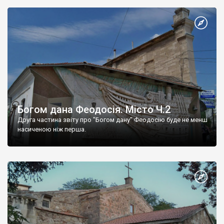
Богом дана Феодосія. Місто Ч.2
Друга частина звіту про "Богом дану" Феодосію буде не менш
насиченою ніж перша.