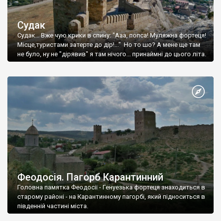
Судак
Судак... Вже чую крики в спину: "Ааа, попса! Муляжна фортеця!
Місце,туристами затерте до дір!..." Но то шо? А мене ще там
не було, ну не "дірявив" я там нічого... принаймні до цього літа.
Феодосія. Пагорб Карантинний
Головна памятка Феодосії - Генуезька фортеця знаходиться в
старому районі - на Карантинному пагорбі, який підноситься в
південній частині міста.