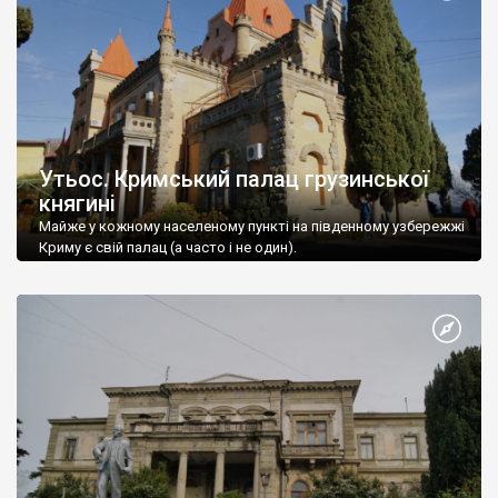
Утьос. Кримський палац грузинської
княгині
Майже у кожному населеному пункті на південному узбережжі
Криму є свій палац (а часто і не один).