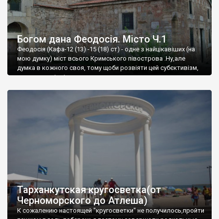
Богом дана Феодосія. Місто Ч.1
Феодосія (Кафа-12 (13) -15 (18) ст) - одне з найцікавіших (на
мою думку) міст всього Кримського півострова .Ну,але
думка в кожного своя, тому щоби розвіяти цей субєктивізм,
запрошую відвідати це
Тарханкутская кругосветка(от
Черноморского до Атлеша)
К сожалению настоящей "кругосветки" не получилось,пройти