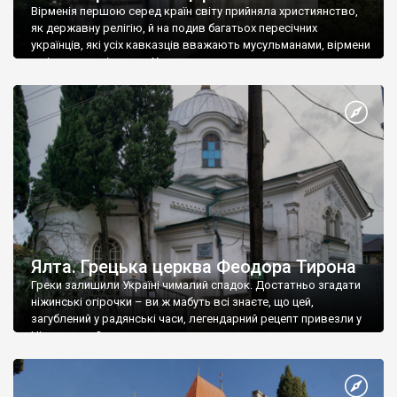
Вірменія першою серед країн світу прийняла християнство,
як державну релігію, й на подив багатьох пересічних
українців, які усіх кавказців вважають мусульманами, вірмени
є відданими вірянами Христа
Ялта. Грецька церква Феодора Тирона
Греки залишили Україні чималий спадок. Достатньо згадати
ніжинські огірочки – ви ж мабуть всі знаєте, що цей,
загублений у радянські часи, легендарний рецепт привезли у
Ніжин греки?