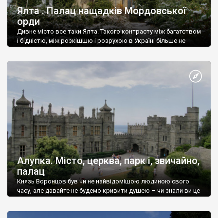
Ялта . Палац нащадків Мордовської
орди
Дивне місто все таки Ялта. Такого контрасту між багатством
і бідністю, між розкішшю і розрухою в Україні більше не
знайдеш.
Алупка. Місто, церква, парк і, звичайно,
палац
Князь Воронцов був чи не найвідомішою людиною свого
часу, але давайте не будемо кривити душею – чи знали ви це
прізвище до відвідин Алупки? Мабуть все таки ні.