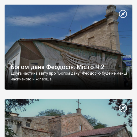
Богом дана Феодосія. Місто Ч.2
Друга частина звіту про "Богом дану" Феодосію буде не менш
насиченою ніж перша.