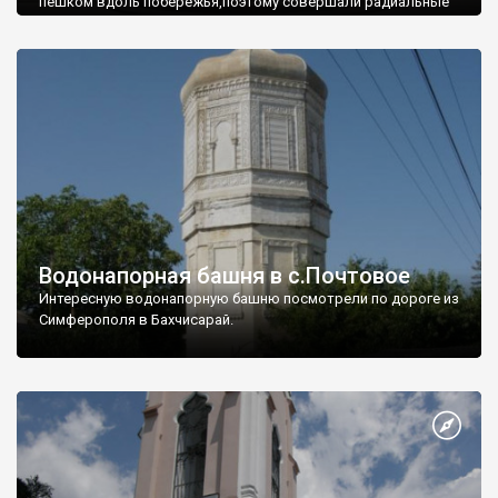
пешком вдоль побережья,поэтому совершали радиальные
вылазки из Оленевки.
Водонапорная башня в с.Почтовое
Интересную водонапорную башню посмотрели по дороге из
Симферополя в Бахчисарай.