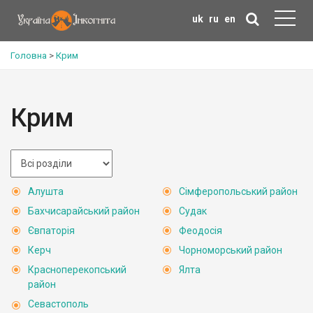
uk
ru
en
Головна
>
Крим
Крим
Алушта
Сімферопольський район
Бахчисарайський район
Судак
Євпаторія
Феодосія
Керч
Чорноморський район
Красноперекопський
Ялта
район
Севастополь