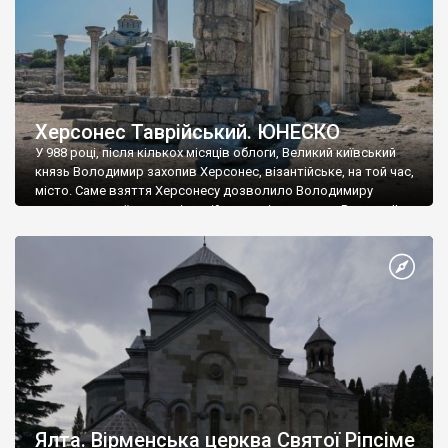
Херсонес Таврійський. ЮНЕСКО
У 988 році, після кількох місяців облоги, Великий київський
князь Володимир захопив Херсонес, візантійське, на той час,
місто. Саме взяття Херсонесу дозволило Володимиру
диктувати свої умови візантійському імператору Василю ІІ, та
одружитися з його дочкою Ганною. Цього ж року, в
Херсонесі Володимир-язичник, став Василем-християнином.
А потім було Хрещення Русі. На честь Херсонесу Таврійського
названо місто […]
Ялта. Вірменська церква Святої Ріпсіме