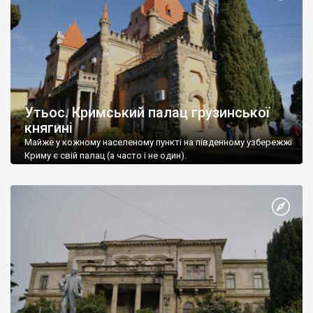
Утьос. Кримський палац грузинської
княгині
Майже у кожному населеному пункті на південному узбережжі
Криму є свій палац (а часто і не один).