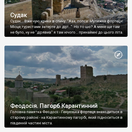
Судак
Судак... Вже чую крики в спину: "Ааа, попса! Муляжна фортеця!
Місце,туристами затерте до дір!..." Но то шо? А мене ще там
не було, ну не "дірявив" я там нічого... принаймні до цього літа.
Феодосія. Пагорб Карантинний
Головна памятка Феодосії - Генуезька фортеця знаходиться в
старому районі - на Карантинному пагорбі, який підноситься в
південній частині міста.