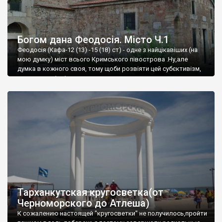
Богом дана Феодосія. Місто Ч.1
Феодосія (Кафа-12 (13) -15 (18) ст) - одне з найцікавіших (на
мою думку) міст всього Кримського півострова .Ну,але
думка в кожного своя, тому щоби розвіяти цей субєктивізм,
запрошую відвідати це
Тарханкутская кругосветка(от
Черноморского до Атлеша)
К сожалению настоящей "кругосветки" не получилось,пройти