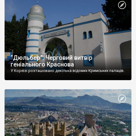
“Дюльбер”. Черговий витвір
геніального Краснова
У Кореїзі розташовано декілька відомих Кримських палаців.