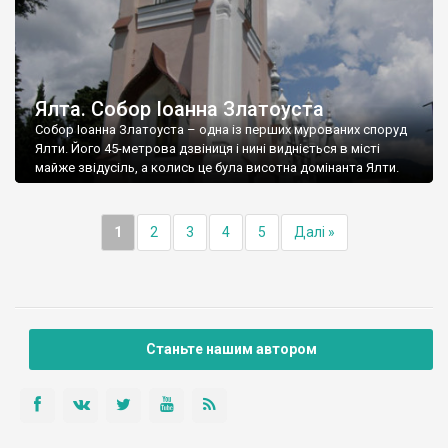
Ялта. Собор Іоанна Златоуста
Собор Іоанна Златоуста – одна із перших мурованих споруд
Ялти. Його 45-метрова дзвіниця і нині видніється в місті
майже звідусіль, а колись це була висотна домінанта Ялти.
1
2
3
4
5
Далі »
Станьте нашим автором