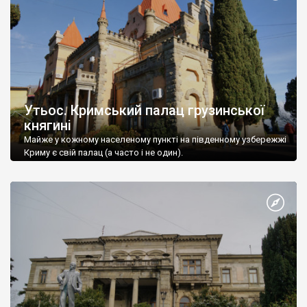
Утьос. Кримський палац грузинської
княгині
Майже у кожному населеному пункті на південному узбережжі
Криму є свій палац (а часто і не один).