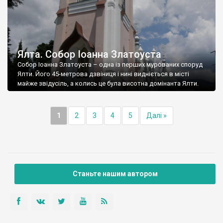
Ялта. Собор Іоанна Златоуста
Собор Іоанна Златоуста – одна із перших мурованих споруд
Ялти. Його 45-метрова дзвіниця і нині видніється в місті
майже звідусіль, а колись це була висотна домінанта Ялти.
1
2
3
4
5
Далі »
Станьте нашим автором