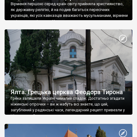
Вірменія першою серед країн світу прийняла християнство,
як державну релігію, й на подив багатьох пересічних
українців, які усіх кавказців вважають мусульманами, вірмени
є відданими вірянами Христа
Ялта. Грецька церква Феодора Тирона
Греки залишили Україні чималий спадок. Достатньо згадати
ніжинські огірочки – ви ж мабуть всі знаєте, що цей,
загублений у радянські часи, легендарний рецепт привезли у
Ніжин греки?