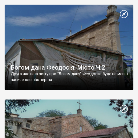
Богом дана Феодосія. Місто Ч.2
Друга частина звіту про "Богом дану" Феодосію буде не менш
насиченою ніж перша.