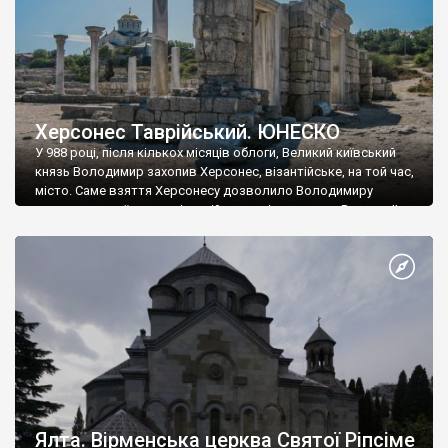
Херсонес Таврійський. ЮНЕСКО
У 988 році, після кількох місяців облоги, Великий київський
князь Володимир захопив Херсонес, візантійське, на той час,
місто. Саме взяття Херсонесу дозволило Володимиру
диктувати свої умови візантійському імператору Василю ІІ, та
одружитися з його дочкою Ганною. Цього ж року, в
Херсонесі Володимир-язичник, став Василем-християнином.
А потім було Хрещення Русі. На честь Херсонесу Таврійського
названо місто […]
Ялта. Вірменська церква Святої Ріпсіме