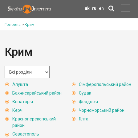
uk
ru
en
Головна
>
Крим
Крим
Алушта
Сімферопольський район
Бахчисарайський район
Судак
Євпаторія
Феодосія
Керч
Чорноморський район
Красноперекопський
Ялта
район
Севастополь