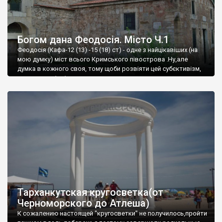
Богом дана Феодосія. Місто Ч.1
Феодосія (Кафа-12 (13) -15 (18) ст) - одне з найцікавіших (на
мою думку) міст всього Кримського півострова .Ну,але
думка в кожного своя, тому щоби розвіяти цей субєктивізм,
запрошую відвідати це
Тарханкутская кругосветка(от
Черноморского до Атлеша)
К сожалению настоящей "кругосветки" не получилось,пройти