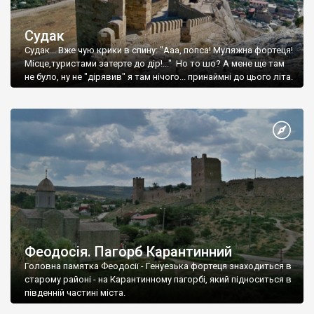
Судак
Судак... Вже чую крики в спину: "Ааа, попса! Муляжна фортеця!
Місце,туристами затерте до дір!..." Но то шо? А мене ще там
не було, ну не "дірявив" я там нічого... принаймні до цього літа.
Феодосія. Пагорб Карантинний
Головна памятка Феодосії - Генуезька фортеця знаходиться в
старому районі - на Карантинному пагорбі, який підноситься в
південній частині міста.