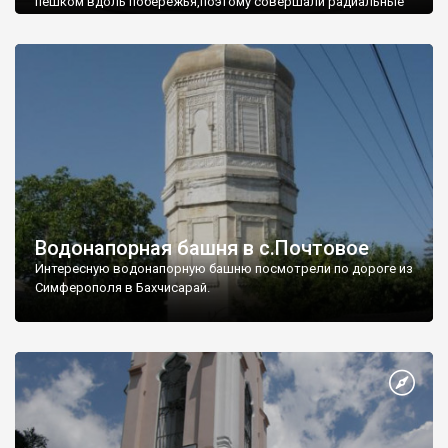
пешком вдоль побережья,поэтому совершали радиальные
вылазки из Оленевки.
Водонапорная башня в с.Почтовое
Интересную водонапорную башню посмотрели по дороге из
Симферополя в Бахчисарай.