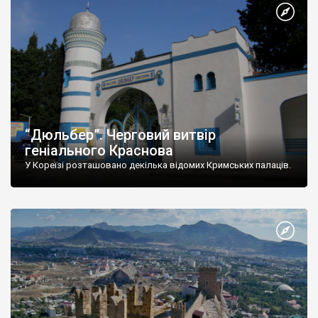
“Дюльбер”. Черговий витвір
геніального Краснова
У Кореїзі розташовано декілька відомих Кримських палаців.