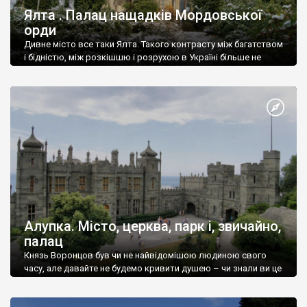
Ялта . Палац нащадків Мордовської
орди
Дивне місто все таки Ялта. Такого контрасту між багатством
і бідністю, між розкішшю і розрухою в Україні більше не
знайдеш.
Алупка. Місто, церква, парк і, звичайно,
палац
Князь Воронцов був чи не найвідомішою людиною свого
часу, але давайте не будемо кривити душею – чи знали ви це
прізвище до відвідин Алупки? Мабуть все таки ні.