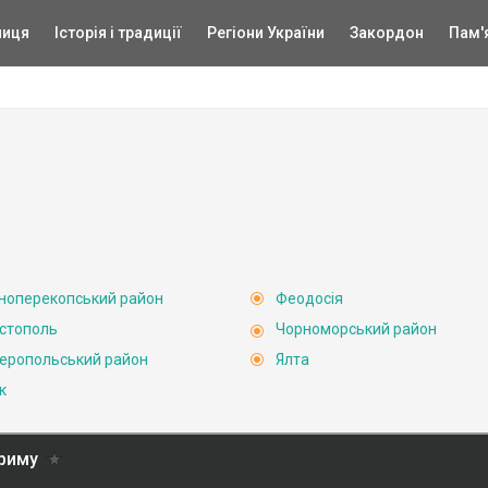
ниця
Історія і традиції
Регіони України
Закордон
Пам'
ноперекопський район
Феодосія
стополь
Чорноморський район
еропольський район
Ялта
к