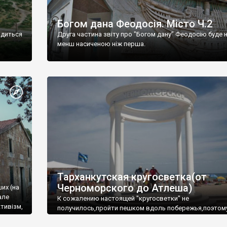
Богом дана Феодосія. Місто Ч.2
одиться
Друга частина звіту про "Богом дану" Феодосію буде 
менш насиченою ніж перша.
Тарханкутская кругосветка(от
Черноморского до Атлеша)
ших (на
але
К сожалению настоящей "кругосветки" не
тивізм,
получилось,пройти пешком вдоль побережья,поэтом
совершали радиальные вылазки из Оленевки.