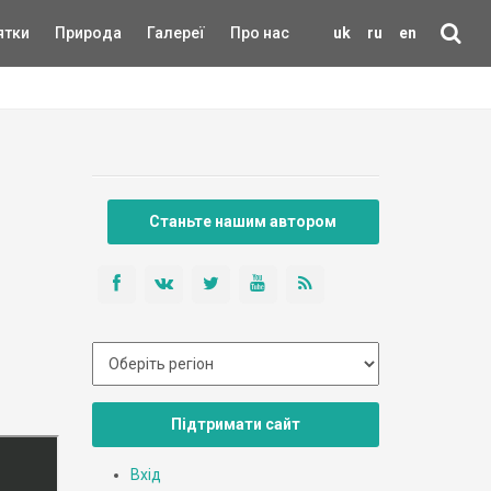
ятки
Природа
Галереї
Про нас
uk
ru
en
Станьте нашим автором
Підтримати сайт
Вхід