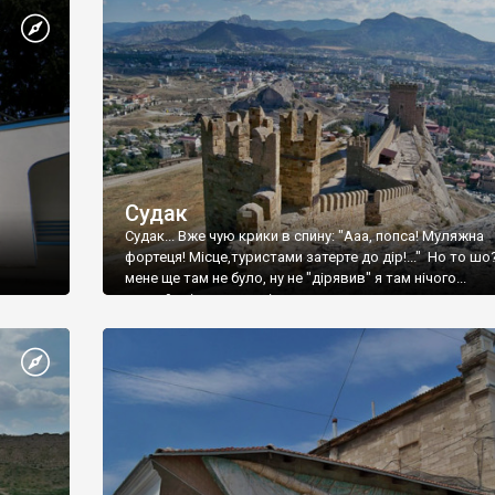
Судак
Судак... Вже чую крики в спину: "Ааа, попса! Муляжна
фортеця! Місце,туристами затерте до дір!..." Но то шо
мене ще там не було, ну не "дірявив" я там нічого...
принаймні до цього літа.