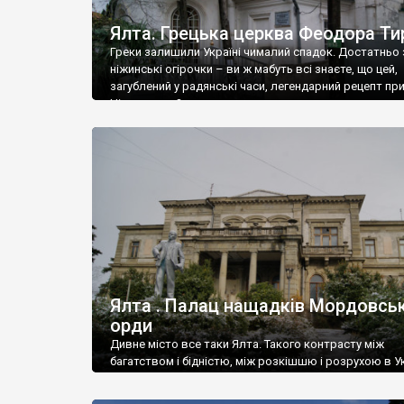
Ялта. Грецька церква Феодора Ти
Греки залишили Україні чималий спадок. Достатньо 
ніжинські огірочки – ви ж мабуть всі знаєте, що цей,
загублений у радянські часи, легендарний рецепт пр
Ніжин греки?
Ялта . Палац нащадків Мордовськ
орди
Дивне місто все таки Ялта. Такого контрасту між
багатством і бідністю, між розкішшю і розрухою в Ук
більше не знайдеш.