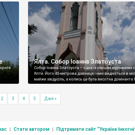
е
Ялта. Собор Іоанна Златоуста
ороге
Собор Іоанна Златоуста – одна із перших мурованих 
Ялти. Його 45-метрова дзвіниця і нині видніється в міс
майже звідусіль, а колись це була висотна домінанта 
2
3
4
5
Далі »
нас
Стати автором
Підтримати сайт “Україна Інкогні