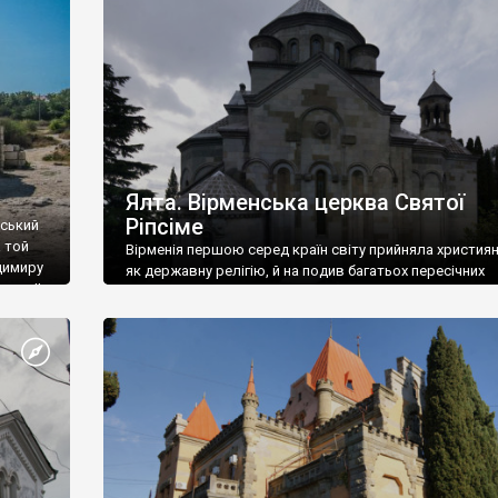
ефактів
називаються «повстяками» (postaki)…” “Вино. Крим
єкту
виробляє відмінне вино і його вдосталь: воно все ду
го».
легке біле і дуже […]
ти та
Ялта. Вірменська церква Святої
Ріпсіме
вський
 той
Вірменія першою серед країн світу прийняла христия
димиру
як державну релігію, й на подив багатьох пересічних
илю ІІ,
українців, які усіх кавказців вважають мусульманами,
 в
вірмени є відданими вірянами Христа