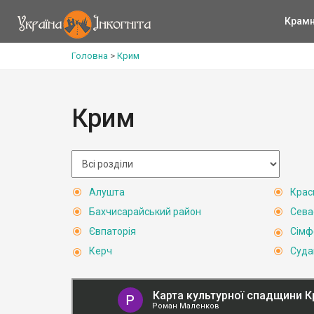
Крам
Головна
>
Крим
Крим
Алушта
Крас
Бахчисарайський район
Сева
Євпаторія
Сімф
Керч
Суда