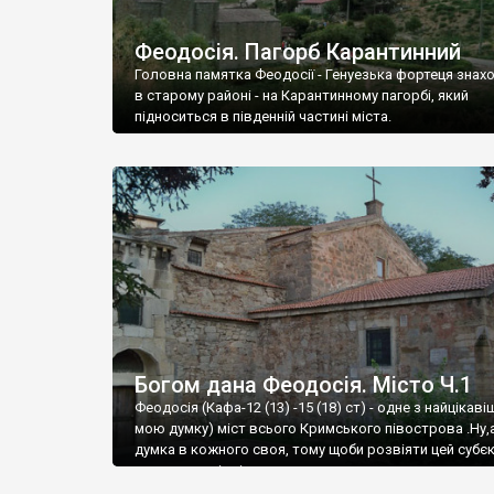
Феодосія. Пагорб Карантинний
Головна памятка Феодосії - Генуезька фортеця знах
в старому районі - на Карантинному пагорбі, який
підноситься в південній частині міста.
Богом дана Феодосія. Місто Ч.1
Феодосія (Кафа-12 (13) -15 (18) ст) - одне з найцікаві
мою думку) міст всього Кримського півострова .Ну,
думка в кожного своя, тому щоби розвіяти цей субєк
запрошую відвідати це