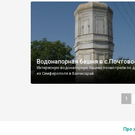
Водонапорная башня в с.Почтово
Интересную водонапорную башню посмотрели по д
из Симферополя в Бахчисарай.
1
Про 