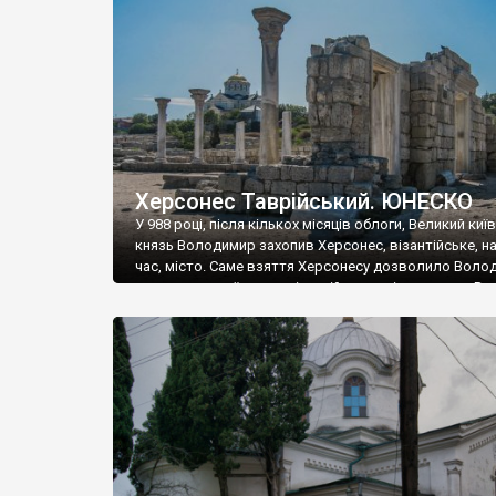
музею «Новгородський музей-заповідник» сотні арт
візантійської доби. Раритети викрадені з фондів об’
культурної спадщини ЮНЕСКО «Херсонеса Таврійсько
Офіційно – на виставку «Золото Візантії», але експер
влада в Україні вважають це лише […]
Херсонес Таврійський. ЮНЕСКО
У 988 році, після кількох місяців облоги, Великий киї
князь Володимир захопив Херсонес, візантійське, на
час, місто. Саме взяття Херсонесу дозволило Воло
диктувати свої умови візантійському імператору Вас
та одружитися з його дочкою Ганною. Цього ж року,
Херсонесі Володимир-язичник, став Василем-
християнином. А потім було Хрещення Русі. На честь
Херсонесу Таврійського названо місто […]