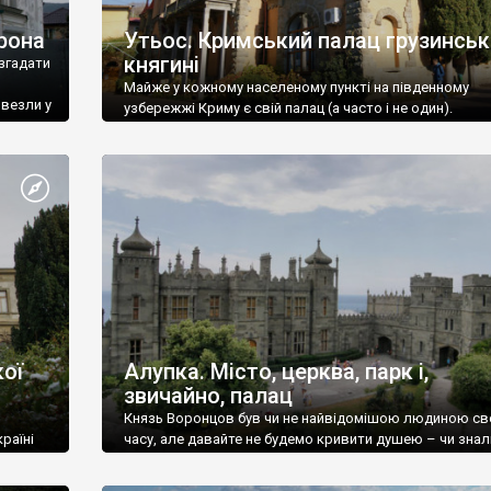
рона
Утьос. Кримський палац грузинськ
княгині
згадати
Майже у кожному населеному пункті на південному
ивезли у
узбережжі Криму є свій палац (а часто і не один).
ої
Алупка. Місто, церква, парк і,
звичайно, палац
Князь Воронцов був чи не найвідомішою людиною св
раїні
часу, але давайте не будемо кривити душею – чи знал
це прізвище до відвідин Алупки? Мабуть все таки ні.