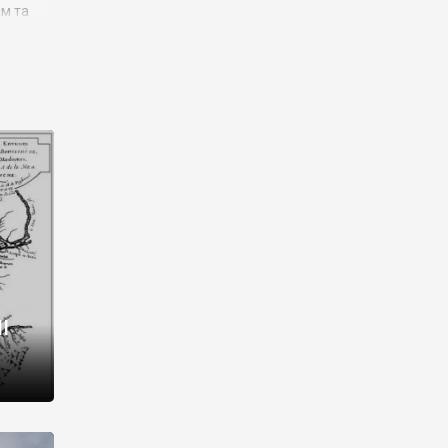
им та
ора і
є
го типу,
ей-
рний
ста:
 райони
від 2
I
і,
рукти,
 котрі