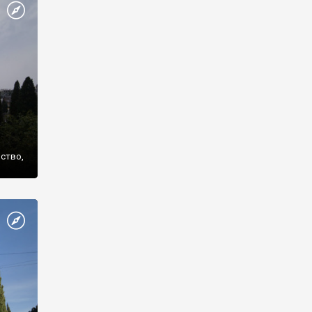
же
нство,