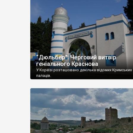
“Дюльбер”. Черговий витвір
геніального Краснова
У Кореїзі розташовано декілька відомих Кримських
палаців.