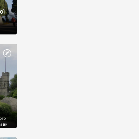
ої
ого
и ви