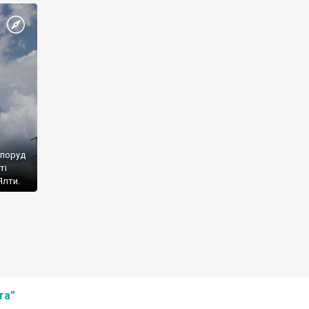
споруд
ті
Ялти.
та”