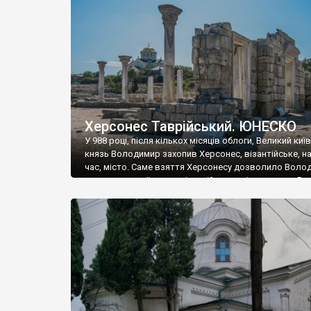
музею «Новгородський музей-заповідник» сотні арт
візантійської доби. Раритети викрадені з фондів об’
культурної спадщини ЮНЕСКО «Херсонеса Таврійсько
Офіційно – на виставку «Золото Візантії», але експер
влада в Україні вважають це лише […]
Херсонес Таврійський. ЮНЕСКО
У 988 році, після кількох місяців облоги, Великий киї
князь Володимир захопив Херсонес, візантійське, на
час, місто. Саме взяття Херсонесу дозволило Воло
диктувати свої умови візантійському імператору Вас
та одружитися з його дочкою Ганною. Цього ж року,
Херсонесі Володимир-язичник, став Василем-
християнином. А потім було Хрещення Русі. На честь
Херсонесу Таврійського названо місто […]