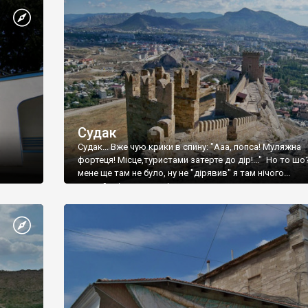
Судак
Судак... Вже чую крики в спину: "Ааа, попса! Муляжна
фортеця! Місце,туристами затерте до дір!..." Но то шо
мене ще там не було, ну не "дірявив" я там нічого...
принаймні до цього літа.