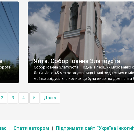
е
Ялта. Собор Іоанна Златоуста
ороге
Собор Іоанна Златоуста – одна із перших мурованих 
Ялти. Його 45-метрова дзвіниця і нині видніється в міс
майже звідусіль, а колись це була висотна домінанта 
2
3
4
5
Далі »
нас
Стати автором
Підтримати сайт “Україна Інкогні