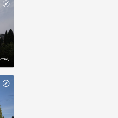
же
нство,