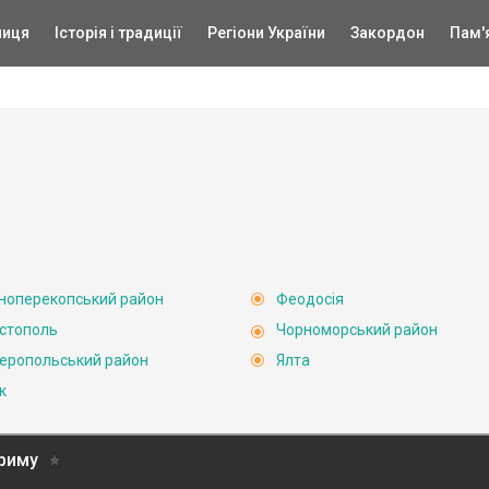
ниця
Історія і традиції
Регіони України
Закордон
Пам'
ноперекопський район
Феодосія
стополь
Чорноморський район
еропольський район
Ялта
к