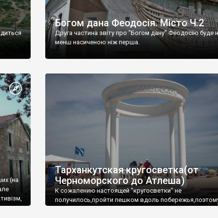
Богом дана Феодосія. Місто Ч.2
одиться
Друга частина звіту про "Богом дану" Феодосію буде 
менш насиченою ніж перша.
Тарханкутская кругосветка(от
Черноморского до Атлеша)
ших (на
але
К сожалению настоящей "кругосветки" не
тивізм,
получилось,пройти пешком вдоль побережья,поэтом
совершали радиальные вылазки из Оленевки.