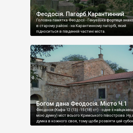
Феодосія. Пагорб Карантинний
Головна памятка Феодосії - Генуезька фортеця знах
в старому районі - на Карантинному пагорбі, який
підноситься в південній частині міста.
Богом дана Феодосія. Місто Ч.1
Феодосія (Кафа-12 (13) -15 (18) ст) - одне з найцікаві
мою думку) міст всього Кримського півострова .Ну,
думка в кожного своя, тому щоби розвіяти цей субєк
запрошую відвідати це