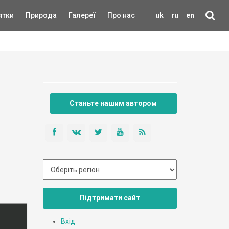
ятки
Природа
Галереї
Про нас
uk
ru
en
Станьте нашим автором
Підтримати сайт
Вхід