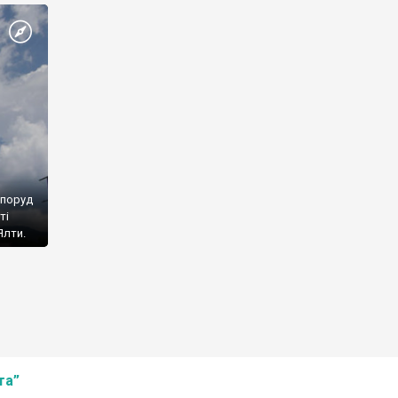
споруд
ті
Ялти.
та”