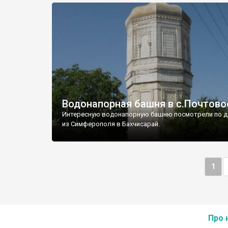
Водонапорная башня в с.Почтово
Интересную водонапорную башню посмотрели по д
из Симферополя в Бахчисарай.
1
Про 