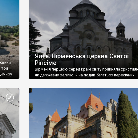
ефактів
називаються «повстяками» (postaki)…” “Вино. Крим
єкту
виробляє відмінне вино і його вдосталь: воно все ду
го».
легке біле і дуже […]
ти та
Ялта. Вірменська церква Святої
Ріпсіме
вський
 той
Вірменія першою серед країн світу прийняла христия
димиру
як державну релігію, й на подив багатьох пересічних
илю ІІ,
українців, які усіх кавказців вважають мусульманами,
 в
вірмени є відданими вірянами Христа