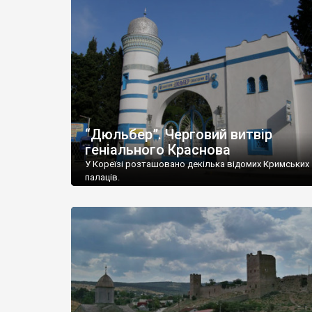
“Дюльбер”. Черговий витвір
геніального Краснова
У Кореїзі розташовано декілька відомих Кримських
палаців.