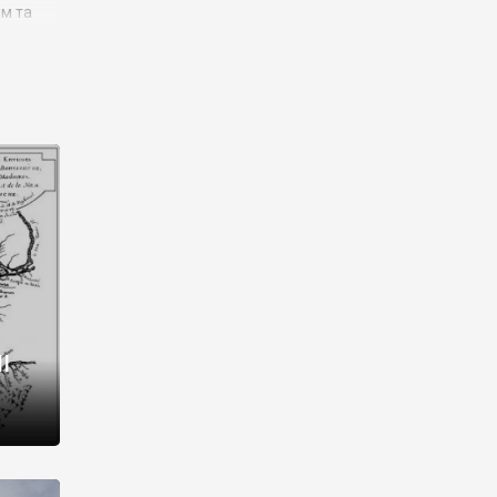
им та
ора і
є
го типу,
ей-
рний
ста:
 райони
від 2
I
і,
рукти,
 котрі