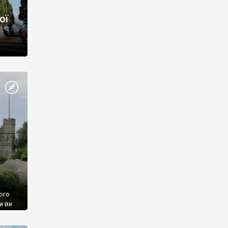
ої
ого
и ви