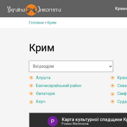
Крам
Головна
>
Крим
Крим
Алушта
Крас
Бахчисарайський район
Сева
Євпаторія
Сімф
Керч
Суда