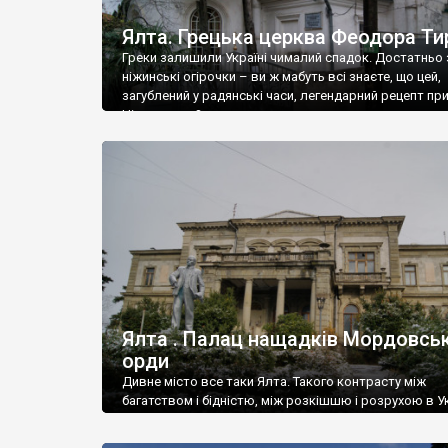
Ялта. Грецька церква Феодора Ти
Греки залишили Україні чималий спадок. Достатньо 
ніжинські огірочки – ви ж мабуть всі знаєте, що цей,
загублений у радянські часи, легендарний рецепт пр
Ніжин греки?
Ялта . Палац нащадків Мордовськ
орди
Дивне місто все таки Ялта. Такого контрасту між
багатством і бідністю, між розкішшю і розрухою в Ук
більше не знайдеш.