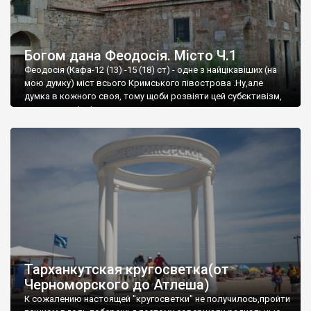
Богом дана Феодосія. Місто Ч.1
Феодосія (Кафа-12 (13) -15 (18) ст) - одне з найцікавіших (на
мою думку) міст всього Кримського півострова .Ну,але
думка в кожного своя, тому щоби розвіяти цей субєктивізм,
запрошую відвідати це
Тарханкутская кругосветка(от
Черноморского до Атлеша)
К сожалению настоящей "кругосветки" не получилось,пройти