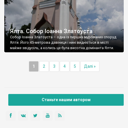
Ялта. Собор Іоанна Златоуста
Собор Іоанна Златоуста – одна із перших мурованих споруд
Ялти. Його 45-метрова дзвіниця і нині видніється в місті
майже звідусіль, а колись це була висотна домінанта Ялти.
1
2
3
4
5
Далі »
Станьте нашим автором