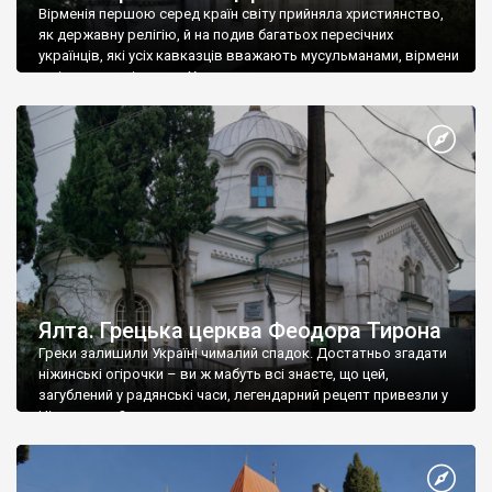
Вірменія першою серед країн світу прийняла християнство,
як державну релігію, й на подив багатьох пересічних
українців, які усіх кавказців вважають мусульманами, вірмени
є відданими вірянами Христа
Ялта. Грецька церква Феодора Тирона
Греки залишили Україні чималий спадок. Достатньо згадати
ніжинські огірочки – ви ж мабуть всі знаєте, що цей,
загублений у радянські часи, легендарний рецепт привезли у
Ніжин греки?