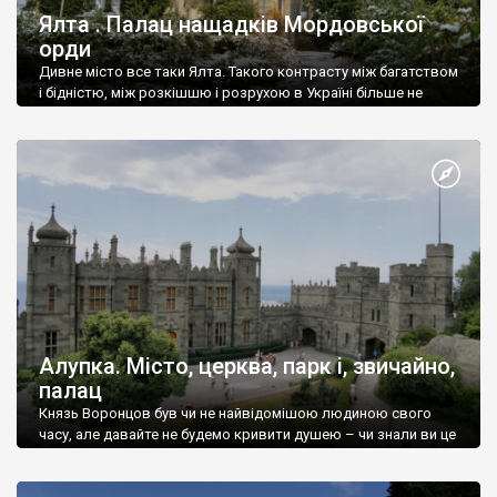
Ялта . Палац нащадків Мордовської
орди
Дивне місто все таки Ялта. Такого контрасту між багатством
і бідністю, між розкішшю і розрухою в Україні більше не
знайдеш.
Алупка. Місто, церква, парк і, звичайно,
палац
Князь Воронцов був чи не найвідомішою людиною свого
часу, але давайте не будемо кривити душею – чи знали ви це
прізвище до відвідин Алупки? Мабуть все таки ні.