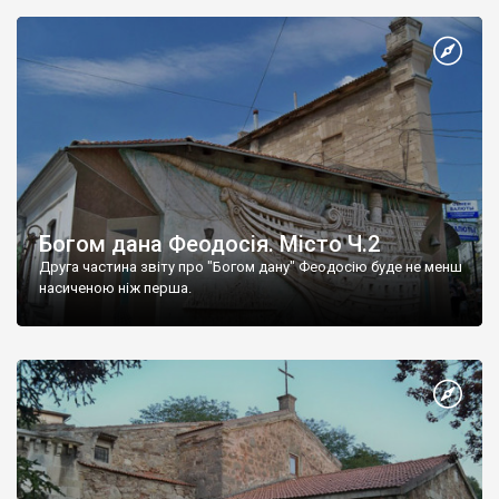
Богом дана Феодосія. Місто Ч.2
Друга частина звіту про "Богом дану" Феодосію буде не менш
насиченою ніж перша.