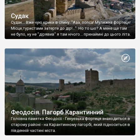
Судак
Судак... Вже чую крики в спину: "Ааа, попса! Муляжна фортеця!
Місце,туристами затерте до дір!..." Но то шо? А мене ще там
не було, ну не "дірявив" я там нічого... принаймні до цього літа.
Феодосія. Пагорб Карантинний
Головна памятка Феодосії - Генуезька фортеця знаходиться в
старому районі - на Карантинному пагорбі, який підноситься в
південній частині міста.