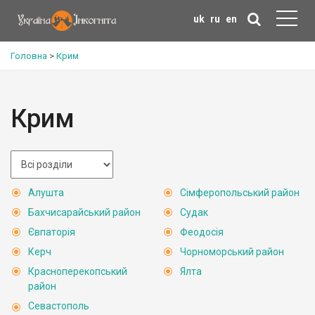
uk
ru
en
Головна
>
Крим
Крим
Алушта
Сімферопольський район
Бахчисарайський район
Судак
Євпаторія
Феодосія
Керч
Чорноморський район
Красноперекопський
Ялта
район
Севастополь