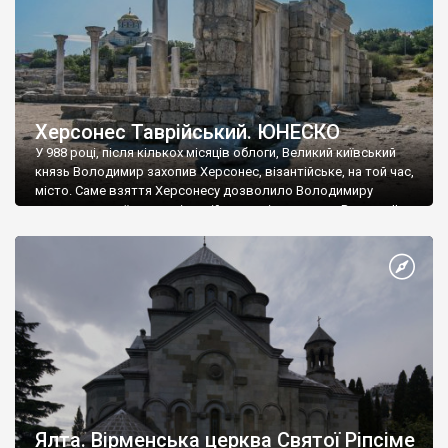
Херсонес Таврійський. ЮНЕСКО
У 988 році, після кількох місяців облоги, Великий київський
князь Володимир захопив Херсонес, візантійське, на той час,
місто. Саме взяття Херсонесу дозволило Володимиру
диктувати свої умови візантійському імператору Василю ІІ, та
одружитися з його дочкою Ганною. Цього ж року, в
Херсонесі Володимир-язичник, став Василем-християнином.
А потім було Хрещення Русі. На честь Херсонесу Таврійського
названо місто […]
Ялта. Вірменська церква Святої Ріпсіме