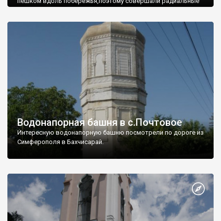
пешком вдоль побережья,поэтому совершали радиальные
вылазки из Оленевки.
Водонапорная башня в с.Почтовое
Интересную водонапорную башню посмотрели по дороге из
Симферополя в Бахчисарай.