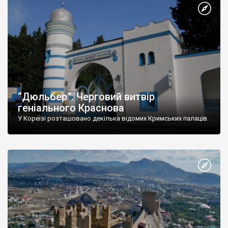
“Дюльбер”. Черговий витвір
геніального Краснова
У Кореїзі розташовано декілька відомих Кримських палаців.