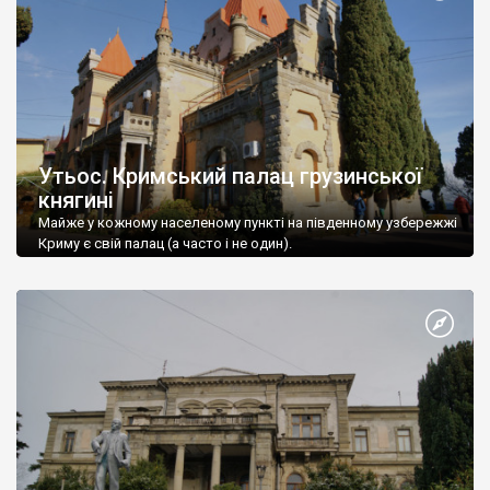
Утьос. Кримський палац грузинської
княгині
Майже у кожному населеному пункті на південному узбережжі
Криму є свій палац (а часто і не один).