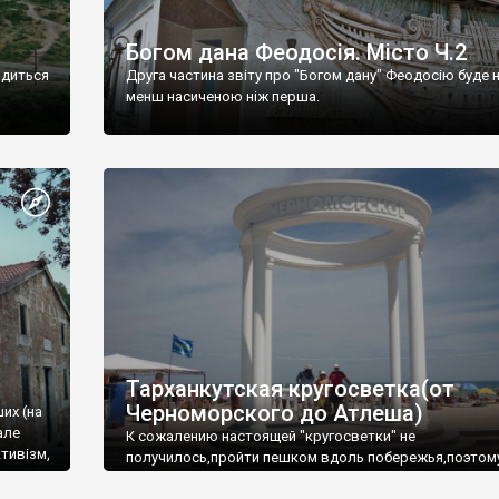
Богом дана Феодосія. Місто Ч.2
одиться
Друга частина звіту про "Богом дану" Феодосію буде 
менш насиченою ніж перша.
Тарханкутская кругосветка(от
Черноморского до Атлеша)
ших (на
але
К сожалению настоящей "кругосветки" не
тивізм,
получилось,пройти пешком вдоль побережья,поэтом
совершали радиальные вылазки из Оленевки.