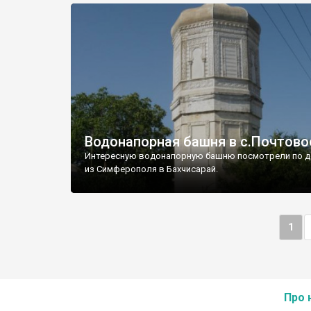
Водонапорная башня в с.Почтово
Интересную водонапорную башню посмотрели по д
из Симферополя в Бахчисарай.
1
Про 