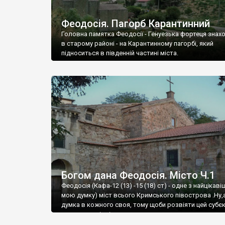
Феодосія. Пагорб Карантинний
Головна памятка Феодосії - Генуезька фортеця знах
в старому районі - на Карантинному пагорбі, який
підноситься в південній частині міста.
Богом дана Феодосія. Місто Ч.1
Феодосія (Кафа-12 (13) -15 (18) ст) - одне з найцікаві
мою думку) міст всього Кримського півострова .Ну,
думка в кожного своя, тому щоби розвіяти цей субєк
запрошую відвідати це