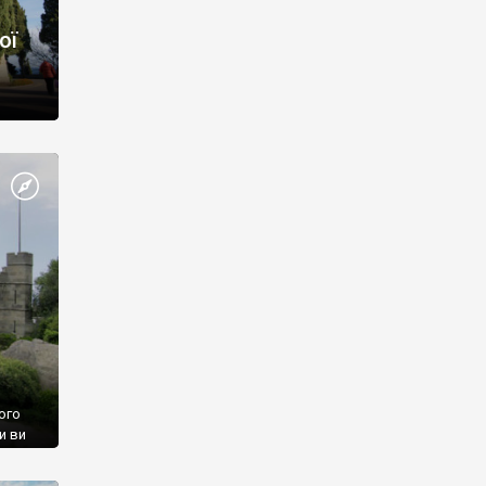
ої
ого
и ви