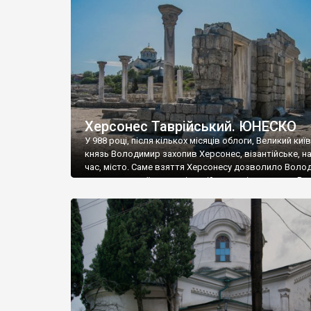
музею «Новгородський музей-заповідник» сотні арт
візантійської доби. Раритети викрадені з фондів об’
культурної спадщини ЮНЕСКО «Херсонеса Таврійсько
Офіційно – на виставку «Золото Візантії», але експер
влада в Україні вважають це лише […]
Херсонес Таврійський. ЮНЕСКО
У 988 році, після кількох місяців облоги, Великий киї
князь Володимир захопив Херсонес, візантійське, на
час, місто. Саме взяття Херсонесу дозволило Воло
диктувати свої умови візантійському імператору Вас
та одружитися з його дочкою Ганною. Цього ж року,
Херсонесі Володимир-язичник, став Василем-
християнином. А потім було Хрещення Русі. На честь
Херсонесу Таврійського названо місто […]