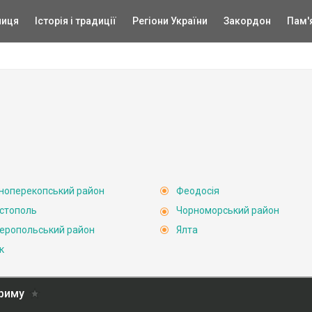
ниця
Історія і традиції
Регіони України
Закордон
Пам'
ноперекопський район
Феодосія
стополь
Чорноморський район
еропольський район
Ялта
к