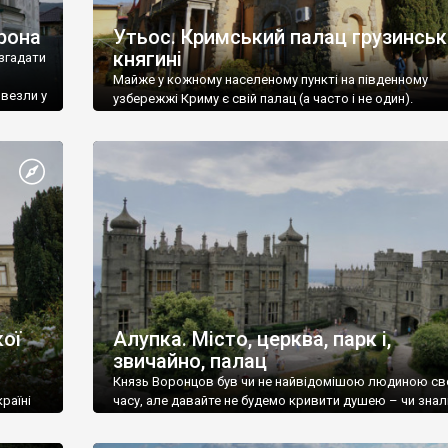
рона
Утьос. Кримський палац грузинськ
княгині
згадати
Майже у кожному населеному пункті на південному
ивезли у
узбережжі Криму є свій палац (а часто і не один).
ої
Алупка. Місто, церква, парк і,
звичайно, палац
Князь Воронцов був чи не найвідомішою людиною св
раїні
часу, але давайте не будемо кривити душею – чи знал
це прізвище до відвідин Алупки? Мабуть все таки ні.