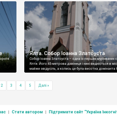
е
Ялта. Собор Іоанна Златоуста
ороге
Собор Іоанна Златоуста – одна із перших мурованих 
Ялти. Його 45-метрова дзвіниця і нині видніється в міс
майже звідусіль, а колись це була висотна домінанта 
2
3
4
5
Далі »
нас
Стати автором
Підтримати сайт “Україна Інкогні