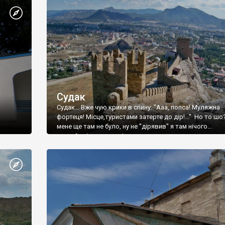
Судак
Судак... Вже чую крики в спину: "Ааа, попса! Муляжна
фортеця! Місце,туристами затерте до дір!..." Но то шо
мене ще там не було, ну не "дірявив" я там нічого...
принаймні до цього літа.