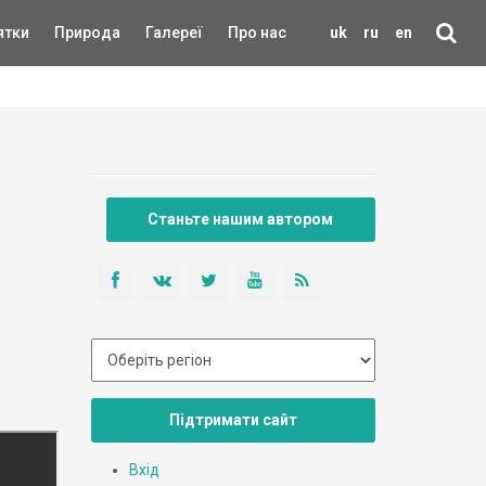
ятки
Природа
Галереї
Про нас
uk
ru
en
Станьте нашим автором
Підтримати сайт
Вхід