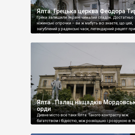
Ялта. Грецька церква Феодора Ти
Греки залишили Україні чималий спадок. Достатньо 
ніжинські огірочки – ви ж мабуть всі знаєте, що цей,
загублений у радянські часи, легендарний рецепт пр
Ніжин греки?
Ялта . Палац нащадків Мордовськ
орди
Дивне місто все таки Ялта. Такого контрасту між
багатством і бідністю, між розкішшю і розрухою в Ук
більше не знайдеш.