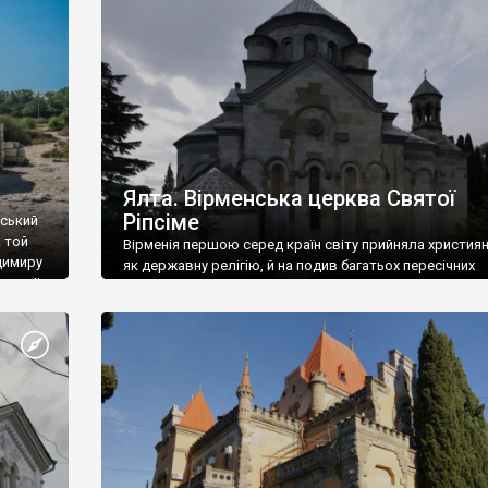
ефактів
називаються «повстяками» (postaki)…” “Вино. Крим
єкту
виробляє відмінне вино і його вдосталь: воно все ду
го».
легке біле і дуже […]
ти та
Ялта. Вірменська церква Святої
Ріпсіме
вський
 той
Вірменія першою серед країн світу прийняла христия
димиру
як державну релігію, й на подив багатьох пересічних
илю ІІ,
українців, які усіх кавказців вважають мусульманами,
 в
вірмени є відданими вірянами Христа