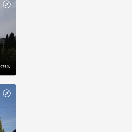
же
нство,