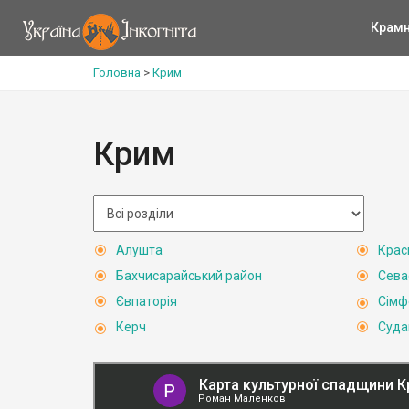
Крам
Головна
>
Крим
Крим
Алушта
Крас
Бахчисарайський район
Сева
Євпаторія
Сімф
Керч
Суда