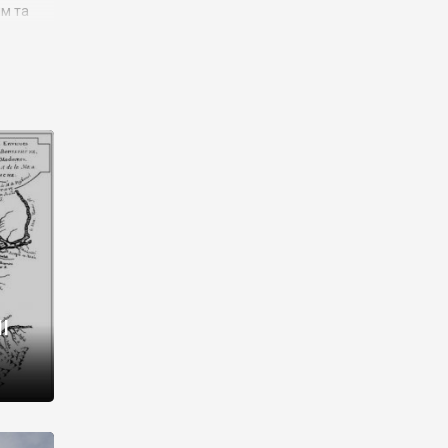
им та
ора і
є
го типу,
ей-
рний
ста:
 райони
від 2
I
і,
рукти,
 котрі