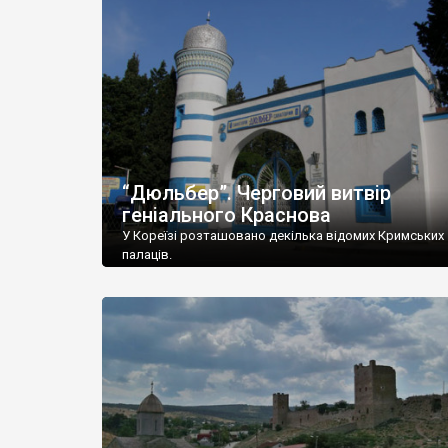
“Дюльбер”. Черговий витвір
геніального Краснова
У Кореїзі розташовано декілька відомих Кримських
палаців.