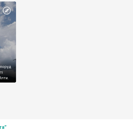
споруд
ті
Ялти.
та”