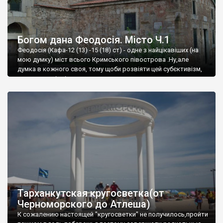
Богом дана Феодосія. Місто Ч.1
Феодосія (Кафа-12 (13) -15 (18) ст) - одне з найцікавіших (на
мою думку) міст всього Кримського півострова .Ну,але
думка в кожного своя, тому щоби розвіяти цей субєктивізм,
запрошую відвідати це
Тарханкутская кругосветка(от
Черноморского до Атлеша)
К сожалению настоящей "кругосветки" не получилось,пройти