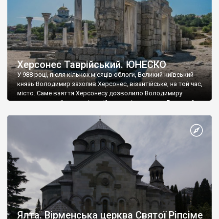
Херсонес Таврійський. ЮНЕСКО
У 988 році, після кількох місяців облоги, Великий київський
князь Володимир захопив Херсонес, візантійське, на той час,
місто. Саме взяття Херсонесу дозволило Володимиру
диктувати свої умови візантійському імператору Василю ІІ, та
одружитися з його дочкою Ганною. Цього ж року, в
Херсонесі Володимир-язичник, став Василем-християнином.
А потім було Хрещення Русі. На честь Херсонесу Таврійського
названо місто […]
Ялта. Вірменська церква Святої Ріпсіме