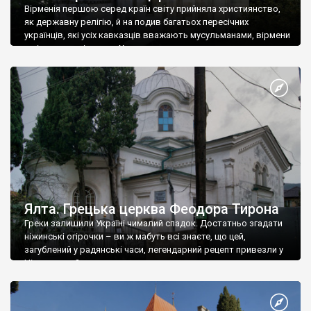
Вірменія першою серед країн світу прийняла християнство,
як державну релігію, й на подив багатьох пересічних
українців, які усіх кавказців вважають мусульманами, вірмени
є відданими вірянами Христа
Ялта. Грецька церква Феодора Тирона
Греки залишили Україні чималий спадок. Достатньо згадати
ніжинські огірочки – ви ж мабуть всі знаєте, що цей,
загублений у радянські часи, легендарний рецепт привезли у
Ніжин греки?