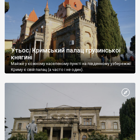
Утьос. Кримський палац грузинської
княгині
Майже у кожному населеному пункті на південному узбережжі
Криму є свій палац (а часто і не один).