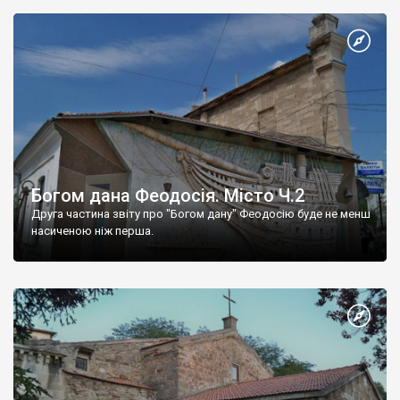
Богом дана Феодосія. Місто Ч.2
Друга частина звіту про "Богом дану" Феодосію буде не менш
насиченою ніж перша.