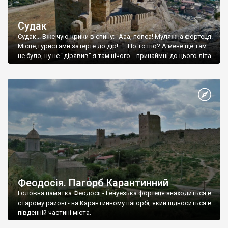
Судак
Судак... Вже чую крики в спину: "Ааа, попса! Муляжна фортеця!
Місце,туристами затерте до дір!..." Но то шо? А мене ще там
не було, ну не "дірявив" я там нічого... принаймні до цього літа.
Феодосія. Пагорб Карантинний
Головна памятка Феодосії - Генуезька фортеця знаходиться в
старому районі - на Карантинному пагорбі, який підноситься в
південній частині міста.