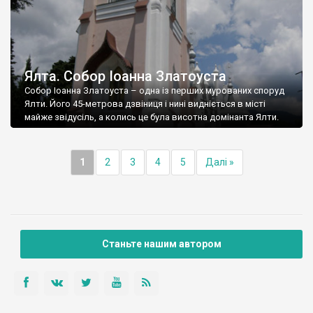
Ялта. Собор Іоанна Златоуста
Собор Іоанна Златоуста – одна із перших мурованих споруд
Ялти. Його 45-метрова дзвіниця і нині видніється в місті
майже звідусіль, а колись це була висотна домінанта Ялти.
1
2
3
4
5
Далі »
Станьте нашим автором