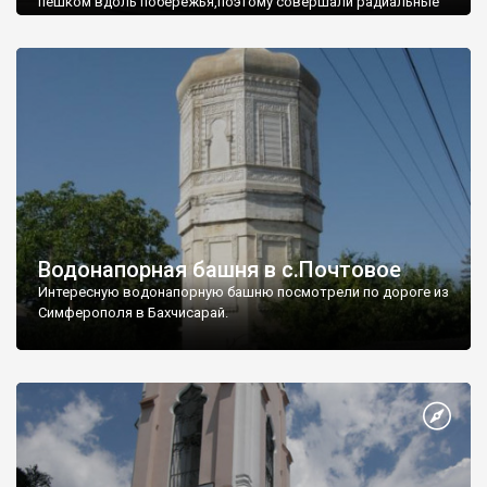
пешком вдоль побережья,поэтому совершали радиальные
вылазки из Оленевки.
Водонапорная башня в с.Почтовое
Интересную водонапорную башню посмотрели по дороге из
Симферополя в Бахчисарай.