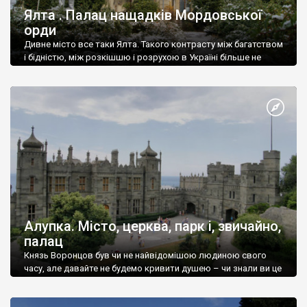
Ялта . Палац нащадків Мордовської
орди
Дивне місто все таки Ялта. Такого контрасту між багатством
і бідністю, між розкішшю і розрухою в Україні більше не
знайдеш.
Алупка. Місто, церква, парк і, звичайно,
палац
Князь Воронцов був чи не найвідомішою людиною свого
часу, але давайте не будемо кривити душею – чи знали ви це
прізвище до відвідин Алупки? Мабуть все таки ні.