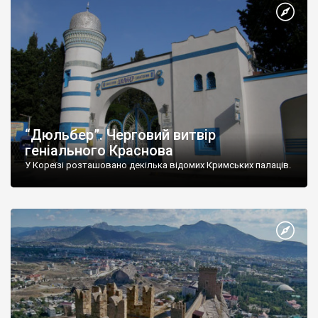
“Дюльбер”. Черговий витвір
геніального Краснова
У Кореїзі розташовано декілька відомих Кримських палаців.