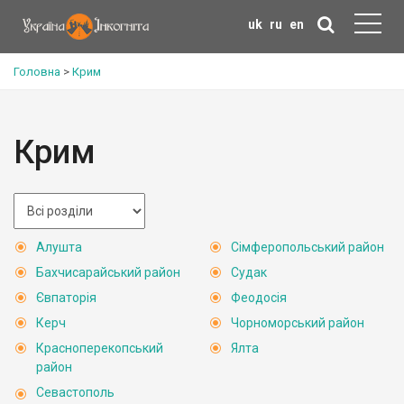
uk
ru
en
Головна
>
Крим
Крим
Алушта
Сімферопольський район
Бахчисарайський район
Судак
Євпаторія
Феодосія
Керч
Чорноморський район
Красноперекопський
Ялта
район
Севастополь