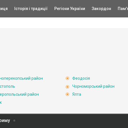
ниця
Історія і традиції
Регіони України
Закордон
Пам'
ноперекопський район
Феодосія
стополь
Чорноморський район
еропольський район
Ялта
к