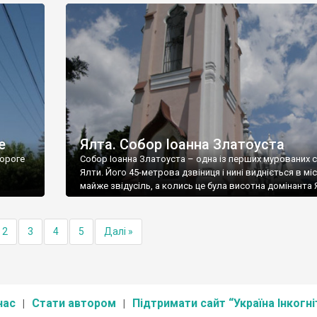
е
Ялта. Собор Іоанна Златоуста
ороге
Собор Іоанна Златоуста – одна із перших мурованих 
Ялти. Його 45-метрова дзвіниця і нині видніється в міс
майже звідусіль, а колись це була висотна домінанта 
2
3
4
5
Далі »
нас
Стати автором
Підтримати сайт “Україна Інкогні