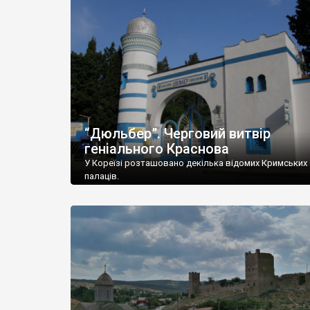
“Дюльбер”. Черговий витвір
геніального Краснова
У Кореїзі розташовано декілька відомих Кримських
палаців.