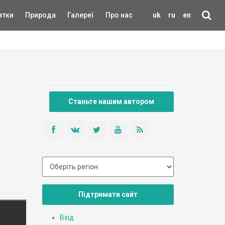
ятки
Природа
Галереї
Про нас
uk
ru
en
Станьте нашим автором
Підтримати сайт
Вхід