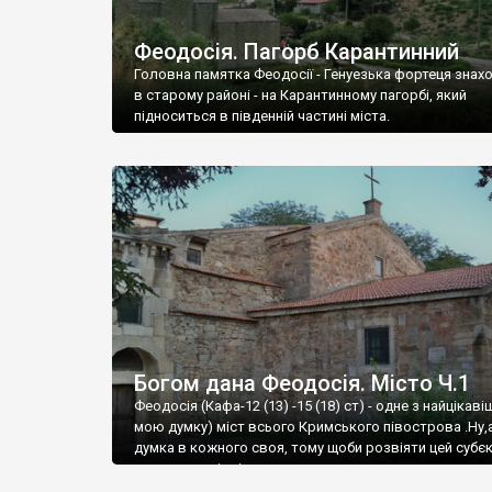
Феодосія. Пагорб Карантинний
Головна памятка Феодосії - Генуезька фортеця знах
в старому районі - на Карантинному пагорбі, який
підноситься в південній частині міста.
Богом дана Феодосія. Місто Ч.1
Феодосія (Кафа-12 (13) -15 (18) ст) - одне з найцікаві
мою думку) міст всього Кримського півострова .Ну,
думка в кожного своя, тому щоби розвіяти цей субєк
запрошую відвідати це