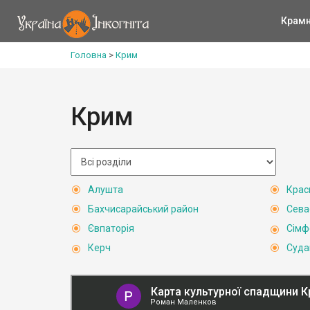
Крам
Головна
>
Крим
Крим
Алушта
Крас
Бахчисарайський район
Сева
Євпаторія
Сімф
Керч
Суда