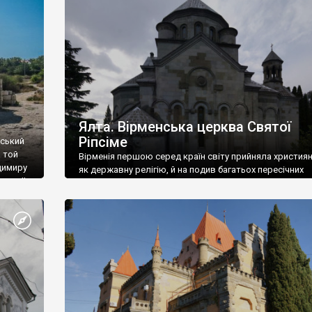
ефактів
називаються «повстяками» (postaki)…” “Вино. Крим
єкту
виробляє відмінне вино і його вдосталь: воно все ду
го».
легке біле і дуже […]
ти та
Ялта. Вірменська церква Святої
Ріпсіме
вський
 той
Вірменія першою серед країн світу прийняла христия
димиру
як державну релігію, й на подив багатьох пересічних
илю ІІ,
українців, які усіх кавказців вважають мусульманами,
 в
вірмени є відданими вірянами Христа