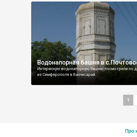
Водонапорная башня в с.Почтово
Интересную водонапорную башню посмотрели по д
из Симферополя в Бахчисарай.
1
Про 