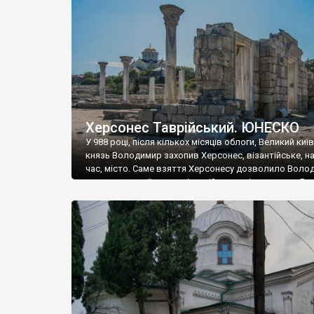
музею «Новгородський музей-заповідник» сотні арт
візантійської доби. Раритети викрадені з фондів об’
культурної спадщини ЮНЕСКО «Херсонеса Таврійсько
Офіційно – на виставку «Золото Візантії», але експер
влада в Україні вважають це лише […]
Херсонес Таврійський. ЮНЕСКО
У 988 році, після кількох місяців облоги, Великий киї
князь Володимир захопив Херсонес, візантійське, на
час, місто. Саме взяття Херсонесу дозволило Воло
диктувати свої умови візантійському імператору Вас
та одружитися з його дочкою Ганною. Цього ж року,
Херсонесі Володимир-язичник, став Василем-
християнином. А потім було Хрещення Русі. На честь
Херсонесу Таврійського названо місто […]