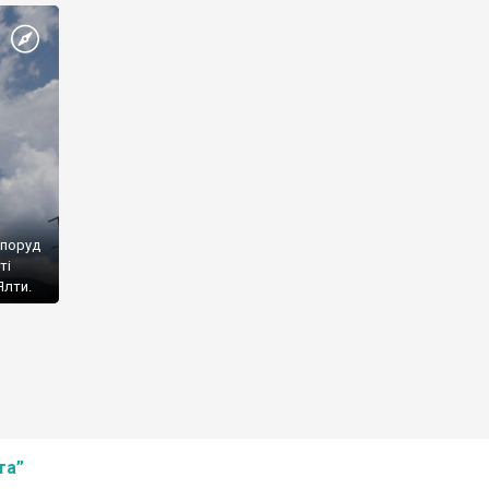
споруд
ті
Ялти.
та”