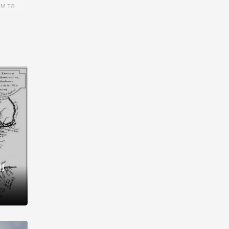
им та
ора і
є
го типу,
ей-
рний
ста:
 райони
від 2
I
і,
рукти,
 котрі