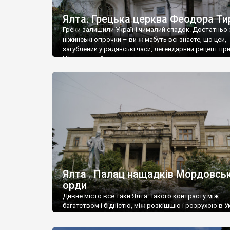
Ялта. Грецька церква Феодора Ти
Греки залишили Україні чималий спадок. Достатньо 
ніжинські огірочки – ви ж мабуть всі знаєте, що цей,
загублений у радянські часи, легендарний рецепт пр
Ніжин греки?
Ялта . Палац нащадків Мордовськ
орди
Дивне місто все таки Ялта. Такого контрасту між
багатством і бідністю, між розкішшю і розрухою в Ук
більше не знайдеш.