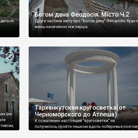
Богом дана Феодосія. Місто Ч.2
одиться
Друга частина звіту про "Богом дану" Феодосію буде 
менш насиченою ніж перша.
Тарханкутская кругосветка(от
Черноморского до Атлеша)
ших (на
але
К сожалению настоящей "кругосветки" не
тивізм,
получилось,пройти пешком вдоль побережья,поэтом
совершали радиальные вылазки из Оленевки.