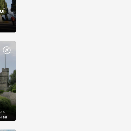
ої
ого
и ви