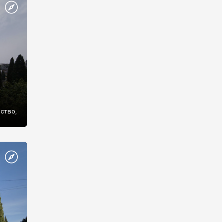
же
нство,