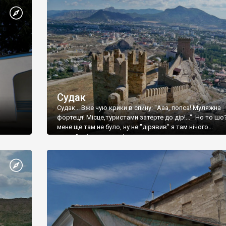
Судак
Судак... Вже чую крики в спину: "Ааа, попса! Муляжна
фортеця! Місце,туристами затерте до дір!..." Но то шо
мене ще там не було, ну не "дірявив" я там нічого...
принаймні до цього літа.