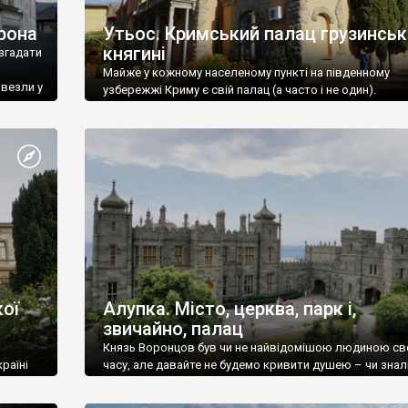
рона
Утьос. Кримський палац грузинськ
княгині
згадати
Майже у кожному населеному пункті на південному
ивезли у
узбережжі Криму є свій палац (а часто і не один).
ої
Алупка. Місто, церква, парк і,
звичайно, палац
Князь Воронцов був чи не найвідомішою людиною св
раїні
часу, але давайте не будемо кривити душею – чи знал
це прізвище до відвідин Алупки? Мабуть все таки ні.