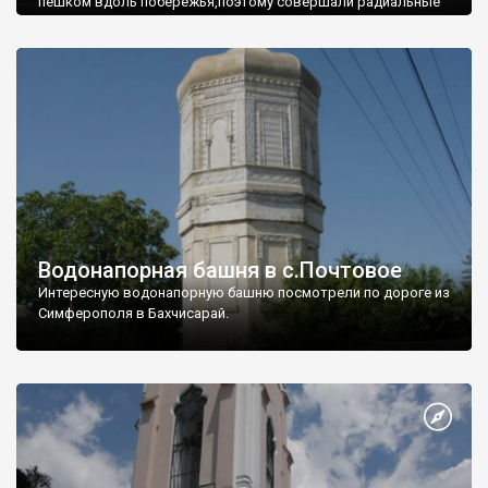
пешком вдоль побережья,поэтому совершали радиальные
вылазки из Оленевки.
Водонапорная башня в с.Почтовое
Интересную водонапорную башню посмотрели по дороге из
Симферополя в Бахчисарай.