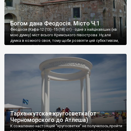
Богом дана Феодосія. Місто Ч.1
Феодосія (Кафа-12 (13) -15 (18) ст) - одне з найцікавіших (на
мою думку) міст всього Кримського півострова .Ну,але
думка в кожного своя, тому щоби розвіяти цей субєктивізм,
запрошую відвідати це
Тарханкутская кругосветка(от
Черноморского до Атлеша)
К сожалению настоящей "кругосветки" не получилось,пройти