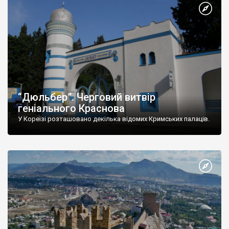
“Дюльбер”. Черговий витвір
геніального Краснова
У Кореїзі розташовано декілька відомих Кримських палаців.