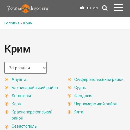
uk
ru
en
Головна
>
Крим
Крим
Алушта
Сімферопольський район
Бахчисарайський район
Судак
Євпаторія
Феодосія
Керч
Чорноморський район
Красноперекопський
Ялта
район
Севастополь