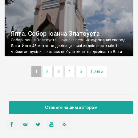
Ялта. Собор Іоанна Златоуста
Собор Іоанна Златоуста – одна із перших мурованих споруд
Ялти. Його 45-метрова дзвіниця і нині видніється в місті
майже звідусіль, а колись це була висотна домінанта Ялти.
1
2
3
4
5
Далі »
Станьте нашим автором