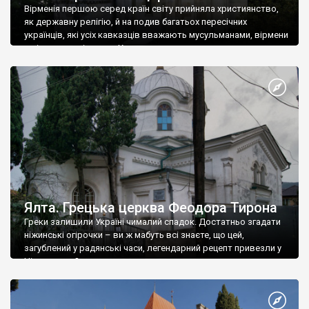
Вірменія першою серед країн світу прийняла християнство,
як державну релігію, й на подив багатьох пересічних
українців, які усіх кавказців вважають мусульманами, вірмени
є відданими вірянами Христа
Ялта. Грецька церква Феодора Тирона
Греки залишили Україні чималий спадок. Достатньо згадати
ніжинські огірочки – ви ж мабуть всі знаєте, що цей,
загублений у радянські часи, легендарний рецепт привезли у
Ніжин греки?