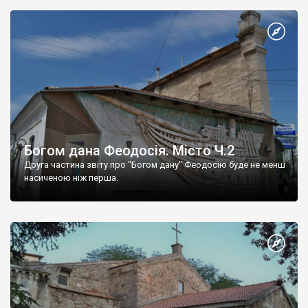
Богом дана Феодосія. Місто Ч.2
Друга частина звіту про "Богом дану" Феодосію буде не менш
насиченою ніж перша.