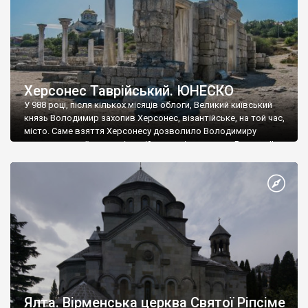
Херсонес Таврійський. ЮНЕСКО
У 988 році, після кількох місяців облоги, Великий київський
князь Володимир захопив Херсонес, візантійське, на той час,
місто. Саме взяття Херсонесу дозволило Володимиру
диктувати свої умови візантійському імператору Василю ІІ, та
одружитися з його дочкою Ганною. Цього ж року, в
Херсонесі Володимир-язичник, став Василем-християнином.
А потім було Хрещення Русі. На честь Херсонесу Таврійського
названо місто […]
Ялта. Вірменська церква Святої Ріпсіме