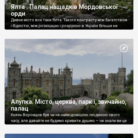
Ялта . Палац нащадків Мордовської
орди
Дивне місто все таки Ялта. Такого контрасту між багатством
і бідністю, між розкішшю і розрухою в Україні більше не
знайдеш.
Алупка. Місто, церква, парк і, звичайно,
палац
Князь Воронцов був чи не найвідомішою людиною свого
часу, але давайте не будемо кривити душею – чи знали ви це
прізвище до відвідин Алупки? Мабуть все таки ні.