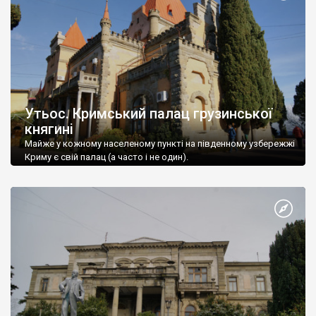
Утьос. Кримський палац грузинської
княгині
Майже у кожному населеному пункті на південному узбережжі
Криму є свій палац (а часто і не один).