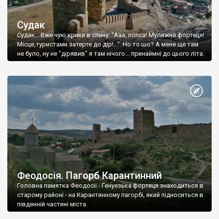
Судак
Судак... Вже чую крики в спину: "Ааа, попса! Муляжна фортеця!
Місце,туристами затерте до дір!..." Но то шо? А мене ще там
не було, ну не "дірявив" я там нічого... принаймні до цього літа.
Феодосія. Пагорб Карантинний
Головна памятка Феодосії - Генуезька фортеця знаходиться в
старому районі - на Карантинному пагорбі, який підноситься в
південній частині міста.