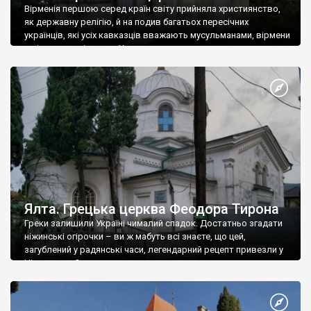
Вірменія першою серед країн світу прийняла християнство,
як державну релігію, й на подив багатьох пересічних
українців, які усіх кавказців вважають мусульманами, вірмени
є відданими вірянами Христа
Ялта. Грецька церква Феодора Тирона
Греки залишили Україні чималий спадок. Достатньо згадати
ніжинські огірочки – ви ж мабуть всі знаєте, що цей,
загублений у радянські часи, легендарний рецепт привезли у
Ніжин греки?