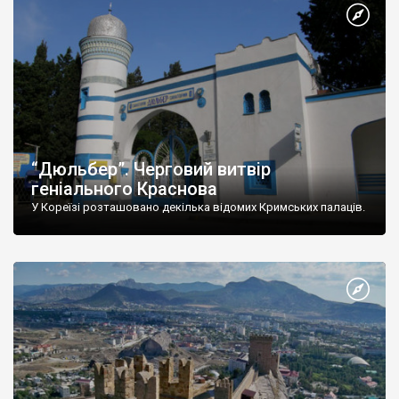
“Дюльбер”. Черговий витвір
геніального Краснова
У Кореїзі розташовано декілька відомих Кримських палаців.