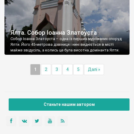
Ялта. Собор Іоанна Златоуста
Собор Іоанна Златоуста – одна із перших мурованих споруд
Ялти. Його 45-метрова дзвіниця і нині видніється в місті
майже звідусіль, а колись це була висотна домінанта Ялти.
1
2
3
4
5
Далі »
Станьте нашим автором