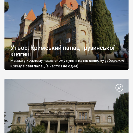
Утьос. Кримський палац грузинської
княгині
Майже у кожному населеному пункті на південному узбережжі
Криму є свій палац (а часто і не один).