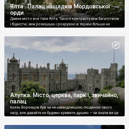
Ялта . Палац нащадків Мордовської
орди
Дивне місто все таки Ялта. Такого контрасту між багатством
і бідністю, між розкішшю і розрухою в Україні більше не
знайдеш.
Алупка. Місто, церква, парк і, звичайно,
палац
Князь Воронцов був чи не найвідомішою людиною свого
часу, але давайте не будемо кривити душею – чи знали ви це
прізвище до відвідин Алупки? Мабуть все таки ні.