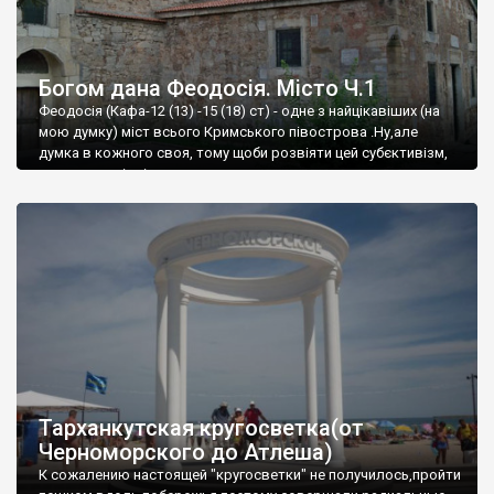
Богом дана Феодосія. Місто Ч.1
Феодосія (Кафа-12 (13) -15 (18) ст) - одне з найцікавіших (на
мою думку) міст всього Кримського півострова .Ну,але
думка в кожного своя, тому щоби розвіяти цей субєктивізм,
запрошую відвідати це
Тарханкутская кругосветка(от
Черноморского до Атлеша)
К сожалению настоящей "кругосветки" не получилось,пройти