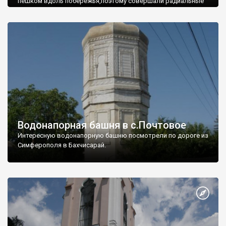
пешком вдоль побережья,поэтому совершали радиальные
вылазки из Оленевки.
Водонапорная башня в с.Почтовое
Интересную водонапорную башню посмотрели по дороге из
Симферополя в Бахчисарай.