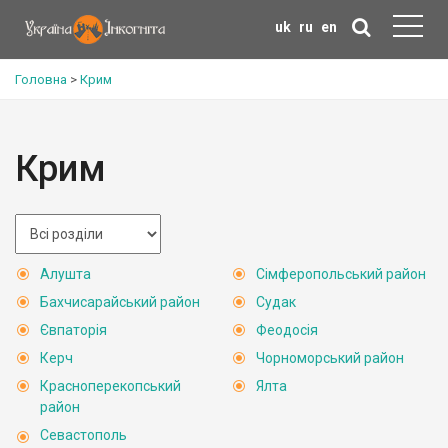
uk
ru
en
Головна
>
Крим
Крим
Алушта
Сімферопольський район
Бахчисарайський район
Судак
Євпаторія
Феодосія
Керч
Чорноморський район
Красноперекопський
Ялта
район
Севастополь