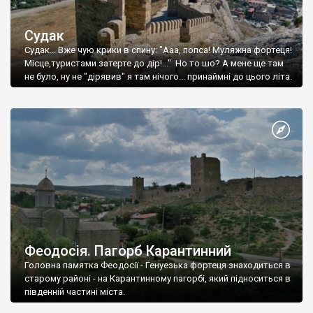
Судак
Судак... Вже чую крики в спину: "Ааа, попса! Муляжна фортеця!
Місце,туристами затерте до дір!..." Но то шо? А мене ще там
не було, ну не "дірявив" я там нічого... принаймні до цього літа.
Феодосія. Пагорб Карантинний
Головна памятка Феодосії - Генуезька фортеця знаходиться в
старому районі - на Карантинному пагорбі, який підноситься в
південній частині міста.