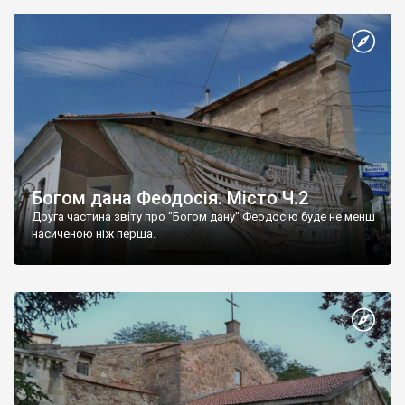
Богом дана Феодосія. Місто Ч.2
Друга частина звіту про "Богом дану" Феодосію буде не менш
насиченою ніж перша.