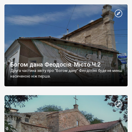
Богом дана Феодосія. Місто Ч.2
Друга частина звіту про "Богом дану" Феодосію буде не менш
насиченою ніж перша.