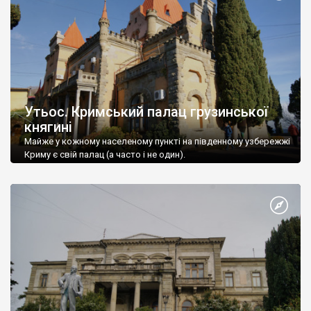
Утьос. Кримський палац грузинської
княгині
Майже у кожному населеному пункті на південному узбережжі
Криму є свій палац (а часто і не один).