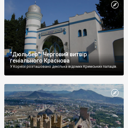
“Дюльбер”. Черговий витвір
геніального Краснова
У Кореїзі розташовано декілька відомих Кримських палаців.