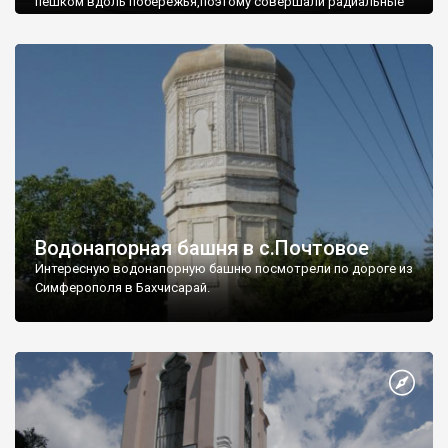
пешком вдоль побережья,поэтому совершали радиальные
вылазки из Оленевки.
Водонапорная башня в с.Почтовое
Интересную водонапорную башню посмотрели по дороге из
Симферополя в Бахчисарай.