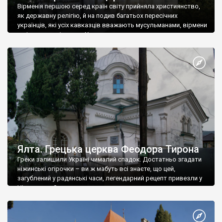
Вірменія першою серед країн світу прийняла християнство,
як державну релігію, й на подив багатьох пересічних
українців, які усіх кавказців вважають мусульманами, вірмени
є відданими вірянами Христа
Ялта. Грецька церква Феодора Тирона
Греки залишили Україні чималий спадок. Достатньо згадати
ніжинські огірочки – ви ж мабуть всі знаєте, що цей,
загублений у радянські часи, легендарний рецепт привезли у
Ніжин греки?