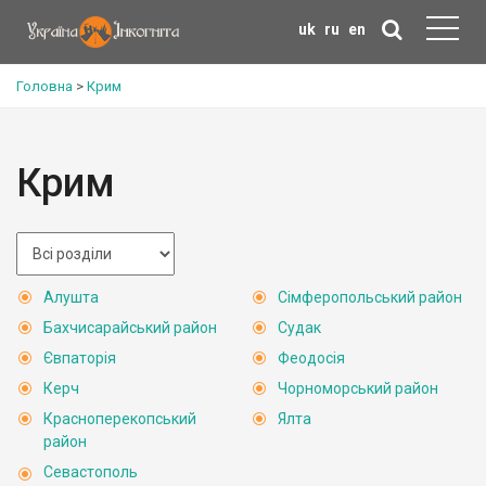
uk
ru
en
Головна
>
Крим
Крим
Алушта
Сімферопольський район
Бахчисарайський район
Судак
Євпаторія
Феодосія
Керч
Чорноморський район
Красноперекопський
Ялта
район
Севастополь