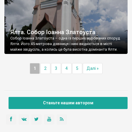
Ялта. Собор Іоанна Златоуста
Собор Іоанна Златоуста – одна із перших мурованих споруд
Ялти. Його 45-метрова дзвіниця і нині видніється в місті
майже звідусіль, а колись це була висотна домінанта Ялти.
1
2
3
4
5
Далі »
Станьте нашим автором