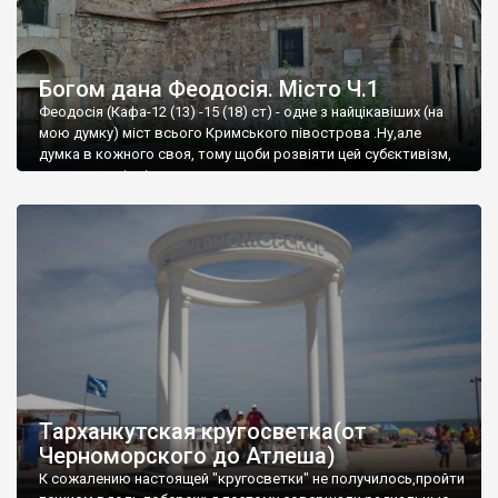
Богом дана Феодосія. Місто Ч.1
Феодосія (Кафа-12 (13) -15 (18) ст) - одне з найцікавіших (на
мою думку) міст всього Кримського півострова .Ну,але
думка в кожного своя, тому щоби розвіяти цей субєктивізм,
запрошую відвідати це
Тарханкутская кругосветка(от
Черноморского до Атлеша)
К сожалению настоящей "кругосветки" не получилось,пройти