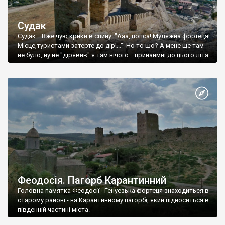
Судак
Судак... Вже чую крики в спину: "Ааа, попса! Муляжна фортеця!
Місце,туристами затерте до дір!..." Но то шо? А мене ще там
не було, ну не "дірявив" я там нічого... принаймні до цього літа.
Феодосія. Пагорб Карантинний
Головна памятка Феодосії - Генуезька фортеця знаходиться в
старому районі - на Карантинному пагорбі, який підноситься в
південній частині міста.