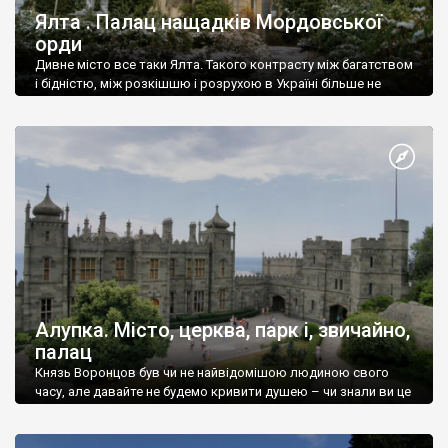
Ялта . Палац нащадків Мордовської
орди
Дивне місто все таки Ялта. Такого контрасту між багатством
і бідністю, між розкішшю і розрухою в Україні більше не
знайдеш.
Алупка. Місто, церква, парк і, звичайно,
палац
Князь Воронцов був чи не найвідомішою людиною свого
часу, але давайте не будемо кривити душею – чи знали ви це
прізвище до відвідин Алупки? Мабуть все таки ні.