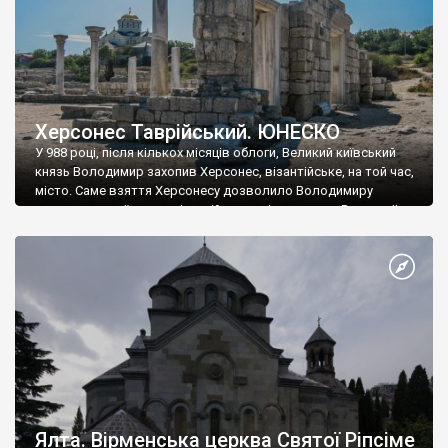
Херсонес Таврійський. ЮНЕСКО
У 988 році, після кількох місяців облоги, Великий київський
князь Володимир захопив Херсонес, візантійське, на той час,
місто. Саме взяття Херсонесу дозволило Володимиру
диктувати свої умови візантійському імператору Василю ІІ, та
одружитися з його дочкою Ганною. Цього ж року, в
Херсонесі Володимир-язичник, став Василем-християнином.
А потім було Хрещення Русі. На честь Херсонесу Таврійського
названо місто […]
Ялта. Вірменська церква Святої Ріпсіме