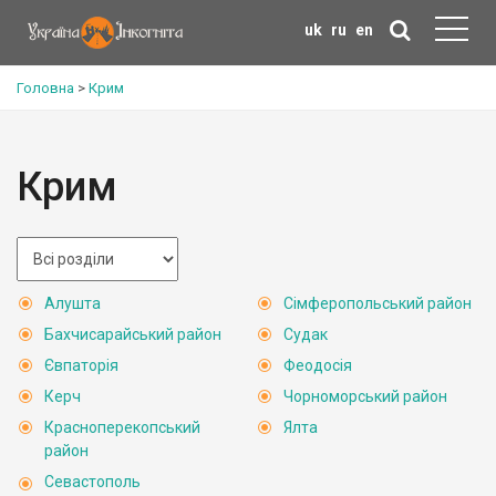
uk
ru
en
Головна
>
Крим
Крим
Алушта
Сімферопольський район
Бахчисарайський район
Судак
Євпаторія
Феодосія
Керч
Чорноморський район
Красноперекопський
Ялта
район
Севастополь