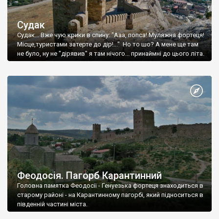
Судак
Судак... Вже чую крики в спину: "Ааа, попса! Муляжна фортеця!
Місце,туристами затерте до дір!..." Но то шо? А мене ще там
не було, ну не "дірявив" я там нічого... принаймні до цього літа.
Феодосія. Пагорб Карантинний
Головна памятка Феодосії - Генуезька фортеця знаходиться в
старому районі - на Карантинному пагорбі, який підноситься в
південній частині міста.