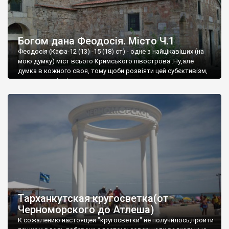
Богом дана Феодосія. Місто Ч.1
Феодосія (Кафа-12 (13) -15 (18) ст) - одне з найцікавіших (на
мою думку) міст всього Кримського півострова .Ну,але
думка в кожного своя, тому щоби розвіяти цей субєктивізм,
запрошую відвідати це
Тарханкутская кругосветка(от
Черноморского до Атлеша)
К сожалению настоящей "кругосветки" не получилось,пройти