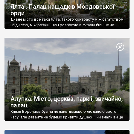
Ялта . Палац нащадків Мордовської
орди
Дивне місто все таки Ялта. Такого контрасту між багатством
і бідністю, між розкішшю і розрухою в Україні більше не
знайдеш.
Алупка. Місто, церква, парк і, звичайно,
палац
Князь Воронцов був чи не найвідомішою людиною свого
часу, але давайте не будемо кривити душею – чи знали ви це
прізвище до відвідин Алупки? Мабуть все таки ні.