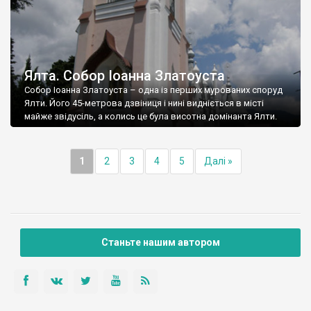
Ялта. Собор Іоанна Златоуста
Собор Іоанна Златоуста – одна із перших мурованих споруд
Ялти. Його 45-метрова дзвіниця і нині видніється в місті
майже звідусіль, а колись це була висотна домінанта Ялти.
1
2
3
4
5
Далі »
Станьте нашим автором