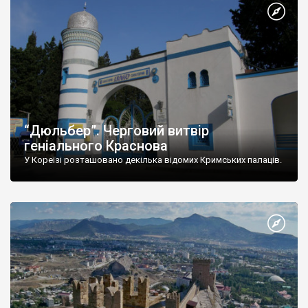
“Дюльбер”. Черговий витвір
геніального Краснова
У Кореїзі розташовано декілька відомих Кримських палаців.