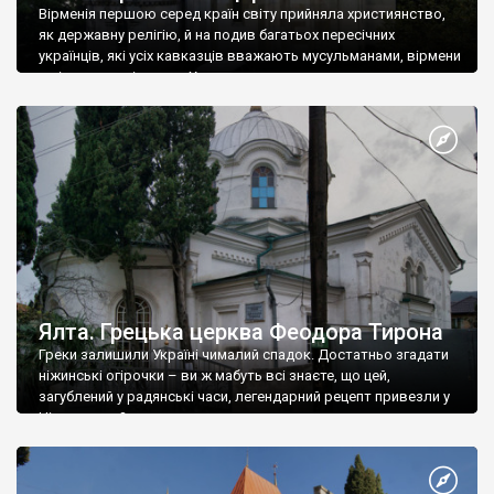
Вірменія першою серед країн світу прийняла християнство,
як державну релігію, й на подив багатьох пересічних
українців, які усіх кавказців вважають мусульманами, вірмени
є відданими вірянами Христа
Ялта. Грецька церква Феодора Тирона
Греки залишили Україні чималий спадок. Достатньо згадати
ніжинські огірочки – ви ж мабуть всі знаєте, що цей,
загублений у радянські часи, легендарний рецепт привезли у
Ніжин греки?