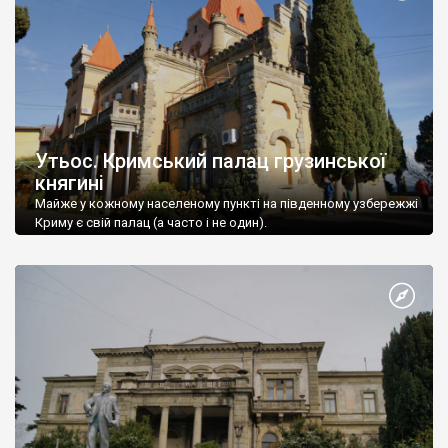
Утьос. Кримський палац грузинської
княгині
Майже у кожному населеному пункті на південному узбережжі
Криму є свій палац (а часто і не один).