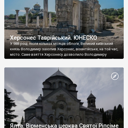
Херсонес Таврійський. ЮНЕСКО
У 988 році, після кількох місяців облоги, Великий київський
князь Володимир захопив Херсонес, візантійське, на той час,
місто. Саме взяття Херсонесу дозволило Володимиру
диктувати свої умови візантійському імператору Василю ІІ, та
одружитися з його дочкою Ганною. Цього ж року, в
Херсонесі Володимир-язичник, став Василем-християнином.
А потім було Хрещення Русі. На честь Херсонесу Таврійського
названо місто […]
Ялта. Вірменська церква Святої Ріпсіме