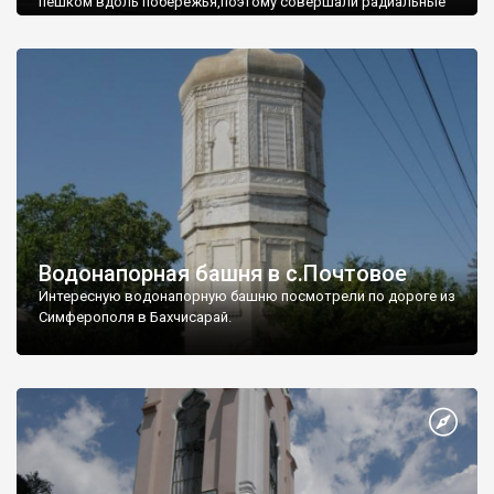
пешком вдоль побережья,поэтому совершали радиальные
вылазки из Оленевки.
Водонапорная башня в с.Почтовое
Интересную водонапорную башню посмотрели по дороге из
Симферополя в Бахчисарай.