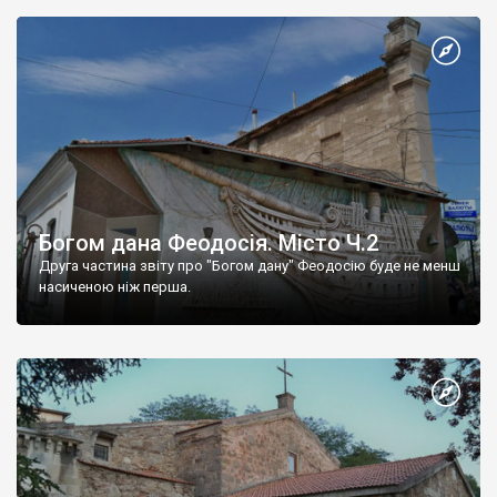
Богом дана Феодосія. Місто Ч.2
Друга частина звіту про "Богом дану" Феодосію буде не менш
насиченою ніж перша.