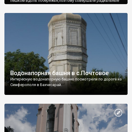
пешком вдоль побережья,поэтому совершали радиальные
вылазки из Оленевки.
Водонапорная башня в с.Почтовое
Интересную водонапорную башню посмотрели по дороге из
Симферополя в Бахчисарай.