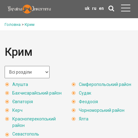
uk
ru
en
Головна
>
Крим
Крим
Алушта
Сімферопольський район
Бахчисарайський район
Судак
Євпаторія
Феодосія
Керч
Чорноморський район
Красноперекопський
Ялта
район
Севастополь