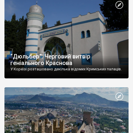
“Дюльбер”. Черговий витвір
геніального Краснова
У Кореїзі розташовано декілька відомих Кримських палаців.