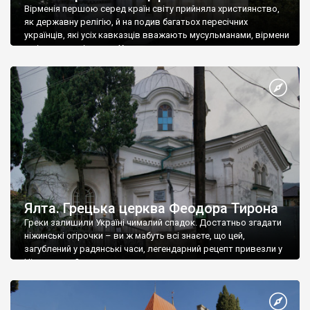
Вірменія першою серед країн світу прийняла християнство,
як державну релігію, й на подив багатьох пересічних
українців, які усіх кавказців вважають мусульманами, вірмени
є відданими вірянами Христа
Ялта. Грецька церква Феодора Тирона
Греки залишили Україні чималий спадок. Достатньо згадати
ніжинські огірочки – ви ж мабуть всі знаєте, що цей,
загублений у радянські часи, легендарний рецепт привезли у
Ніжин греки?