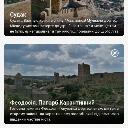
Судак
Судак... Вже чую крики в спину: "Ааа, попса! Муляжна фортеця!
Місце,туристами затерте до дір!..." Но то шо? А мене ще там
не було, ну не "дірявив" я там нічого... принаймні до цього літа.
Феодосія. Пагорб Карантинний
Головна памятка Феодосії - Генуезька фортеця знаходиться в
старому районі - на Карантинному пагорбі, який підноситься в
південній частині міста.