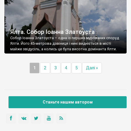
Ялта. Собор Іоанна Златоуста
Собор Іоанна Златоуста – одна із перших мурованих споруд
Ялти. Його 45-метрова дзвіниця і нині видніється в місті
майже звідусіль, а колись це була висотна домінанта Ялти.
1
2
3
4
5
Далі »
Станьте нашим автором