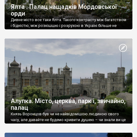
Ялта . Палац нащадків Мордовської
орди
Дивне місто все таки Ялта. Такого контрасту між багатством
і бідністю, між розкішшю і розрухою в Україні більше не
знайдеш.
Алупка. Місто, церква, парк і, звичайно,
палац
Князь Воронцов був чи не найвідомішою людиною свого
часу, але давайте не будемо кривити душею – чи знали ви це
прізвище до відвідин Алупки? Мабуть все таки ні.