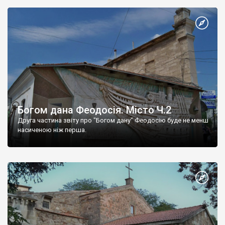
Богом дана Феодосія. Місто Ч.2
Друга частина звіту про "Богом дану" Феодосію буде не менш
насиченою ніж перша.