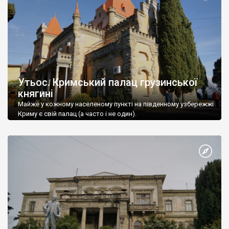
Утьос. Кримський палац грузинської
княгині
Майже у кожному населеному пункті на південному узбережжі
Криму є свій палац (а часто і не один).