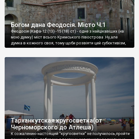
Богом дана Феодосія. Місто Ч.1
Феодосія (Кафа-12 (13) -15 (18) ст) - одне з найцікавіших (на
мою думку) міст всього Кримського півострова .Ну,але
думка в кожного своя, тому щоби розвіяти цей субєктивізм,
запрошую відвідати це
Тарханкутская кругосветка(от
Черноморского до Атлеша)
К сожалению настоящей "кругосветки" не получилось,пройти