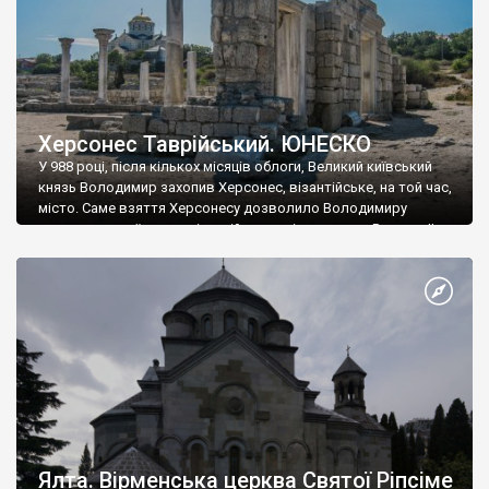
Херсонес Таврійський. ЮНЕСКО
У 988 році, після кількох місяців облоги, Великий київський
князь Володимир захопив Херсонес, візантійське, на той час,
місто. Саме взяття Херсонесу дозволило Володимиру
диктувати свої умови візантійському імператору Василю ІІ, та
одружитися з його дочкою Ганною. Цього ж року, в
Херсонесі Володимир-язичник, став Василем-християнином.
А потім було Хрещення Русі. На честь Херсонесу Таврійського
названо місто […]
Ялта. Вірменська церква Святої Ріпсіме