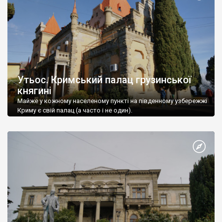
Утьос. Кримський палац грузинської
княгині
Майже у кожному населеному пункті на південному узбережжі
Криму є свій палац (а часто і не один).