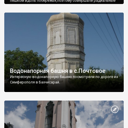
пешком вдоль побережья,поэтому совершали радиальные
вылазки из Оленевки.
Водонапорная башня в с.Почтовое
Интересную водонапорную башню посмотрели по дороге из
Симферополя в Бахчисарай.