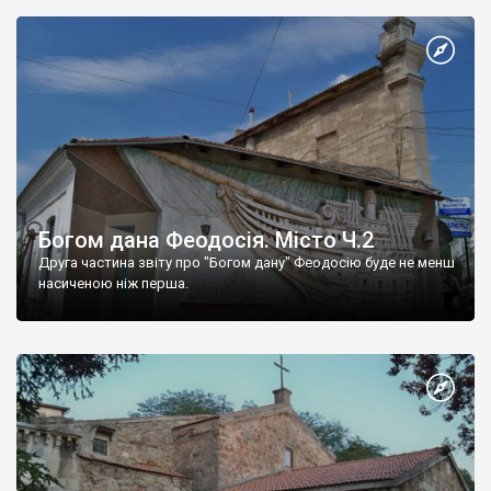
Богом дана Феодосія. Місто Ч.2
Друга частина звіту про "Богом дану" Феодосію буде не менш
насиченою ніж перша.