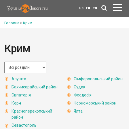
uk
ru
en
Головна
>
Крим
Крим
Алушта
Сімферопольський район
Бахчисарайський район
Судак
Євпаторія
Феодосія
Керч
Чорноморський район
Красноперекопський
Ялта
район
Севастополь