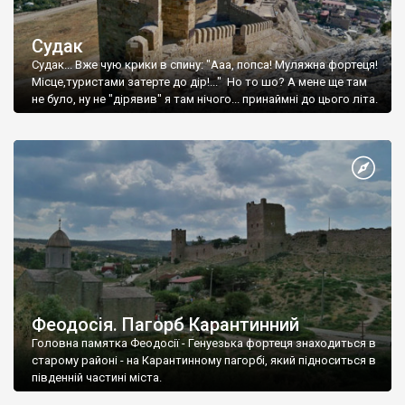
Судак
Судак... Вже чую крики в спину: "Ааа, попса! Муляжна фортеця!
Місце,туристами затерте до дір!..." Но то шо? А мене ще там
не було, ну не "дірявив" я там нічого... принаймні до цього літа.
Феодосія. Пагорб Карантинний
Головна памятка Феодосії - Генуезька фортеця знаходиться в
старому районі - на Карантинному пагорбі, який підноситься в
південній частині міста.