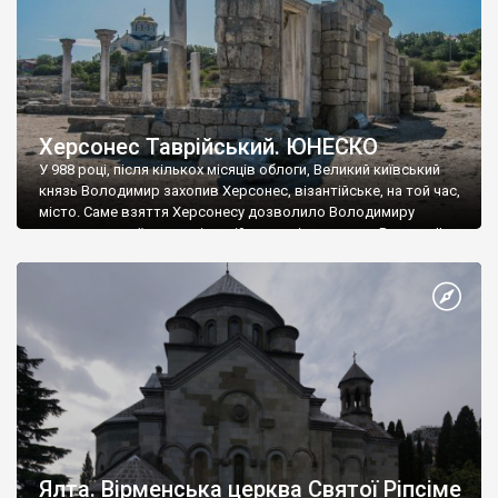
Херсонес Таврійський. ЮНЕСКО
У 988 році, після кількох місяців облоги, Великий київський
князь Володимир захопив Херсонес, візантійське, на той час,
місто. Саме взяття Херсонесу дозволило Володимиру
диктувати свої умови візантійському імператору Василю ІІ, та
одружитися з його дочкою Ганною. Цього ж року, в
Херсонесі Володимир-язичник, став Василем-християнином.
А потім було Хрещення Русі. На честь Херсонесу Таврійського
названо місто […]
Ялта. Вірменська церква Святої Ріпсіме