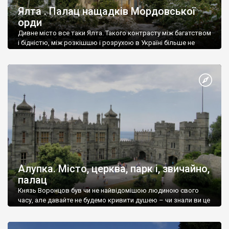
Ялта . Палац нащадків Мордовської
орди
Дивне місто все таки Ялта. Такого контрасту між багатством
і бідністю, між розкішшю і розрухою в Україні більше не
знайдеш.
Алупка. Місто, церква, парк і, звичайно,
палац
Князь Воронцов був чи не найвідомішою людиною свого
часу, але давайте не будемо кривити душею – чи знали ви це
прізвище до відвідин Алупки? Мабуть все таки ні.