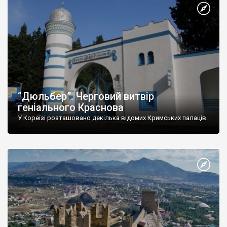
“Дюльбер”. Черговий витвір
геніального Краснова
У Кореїзі розташовано декілька відомих Кримських палаців.