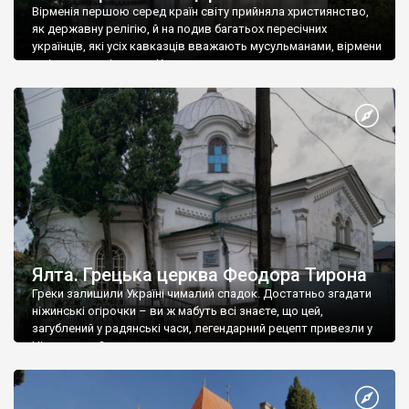
Вірменія першою серед країн світу прийняла християнство,
як державну релігію, й на подив багатьох пересічних
українців, які усіх кавказців вважають мусульманами, вірмени
є відданими вірянами Христа
Ялта. Грецька церква Феодора Тирона
Греки залишили Україні чималий спадок. Достатньо згадати
ніжинські огірочки – ви ж мабуть всі знаєте, що цей,
загублений у радянські часи, легендарний рецепт привезли у
Ніжин греки?