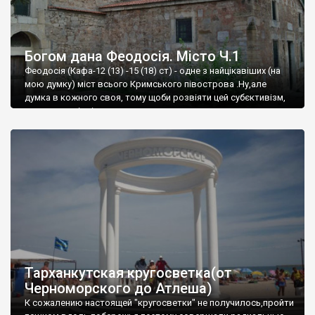
Богом дана Феодосія. Місто Ч.1
Феодосія (Кафа-12 (13) -15 (18) ст) - одне з найцікавіших (на
мою думку) міст всього Кримського півострова .Ну,але
думка в кожного своя, тому щоби розвіяти цей субєктивізм,
запрошую відвідати це
Тарханкутская кругосветка(от
Черноморского до Атлеша)
К сожалению настоящей "кругосветки" не получилось,пройти