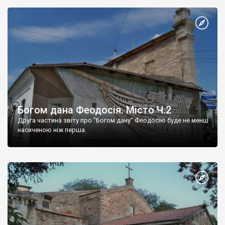
Богом дана Феодосія. Місто Ч.2
Друга частина звіту про "Богом дану" Феодосію буде не менш
насиченою ніж перша.