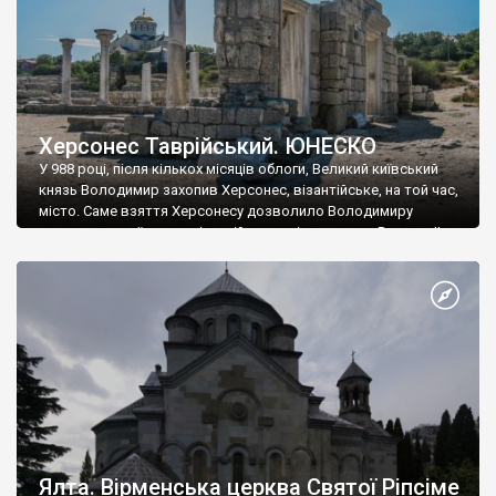
Херсонес Таврійський. ЮНЕСКО
У 988 році, після кількох місяців облоги, Великий київський
князь Володимир захопив Херсонес, візантійське, на той час,
місто. Саме взяття Херсонесу дозволило Володимиру
диктувати свої умови візантійському імператору Василю ІІ, та
одружитися з його дочкою Ганною. Цього ж року, в
Херсонесі Володимир-язичник, став Василем-християнином.
А потім було Хрещення Русі. На честь Херсонесу Таврійського
названо місто […]
Ялта. Вірменська церква Святої Ріпсіме