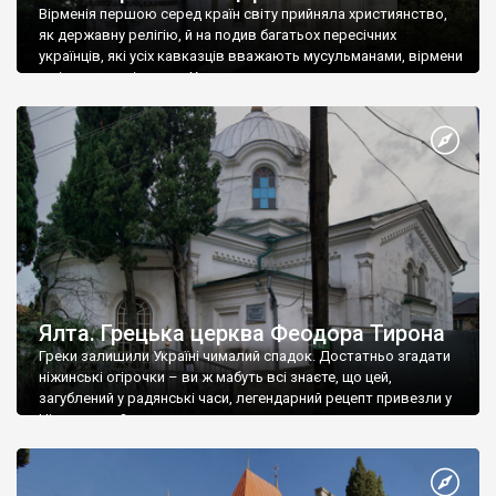
Вірменія першою серед країн світу прийняла християнство,
як державну релігію, й на подив багатьох пересічних
українців, які усіх кавказців вважають мусульманами, вірмени
є відданими вірянами Христа
Ялта. Грецька церква Феодора Тирона
Греки залишили Україні чималий спадок. Достатньо згадати
ніжинські огірочки – ви ж мабуть всі знаєте, що цей,
загублений у радянські часи, легендарний рецепт привезли у
Ніжин греки?