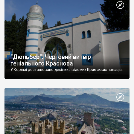
“Дюльбер”. Черговий витвір
геніального Краснова
У Кореїзі розташовано декілька відомих Кримських палаців.