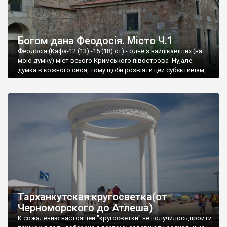
Богом дана Феодосія. Місто Ч.1
Феодосія (Кафа-12 (13) -15 (18) ст) - одне з найцікавіших (на
мою думку) міст всього Кримського півострова .Ну,але
думка в кожного своя, тому щоби розвіяти цей субєктивізм,
запрошую відвідати це
Тарханкутская кругосветка(от
Черноморского до Атлеша)
К сожалению настоящей "кругосветки" не получилось,пройти