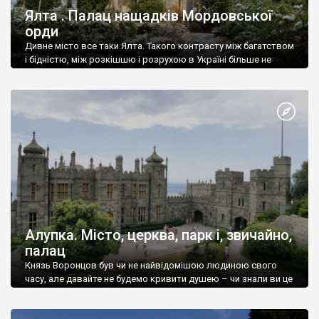
Ялта . Палац нащадків Мордовської
орди
Дивне місто все таки Ялта. Такого контрасту між багатством
і бідністю, між розкішшю і розрухою в Україні більше не
знайдеш.
Алупка. Місто, церква, парк і, звичайно,
палац
Князь Воронцов був чи не найвідомішою людиною свого
часу, але давайте не будемо кривити душею – чи знали ви це
прізвище до відвідин Алупки? Мабуть все таки ні.