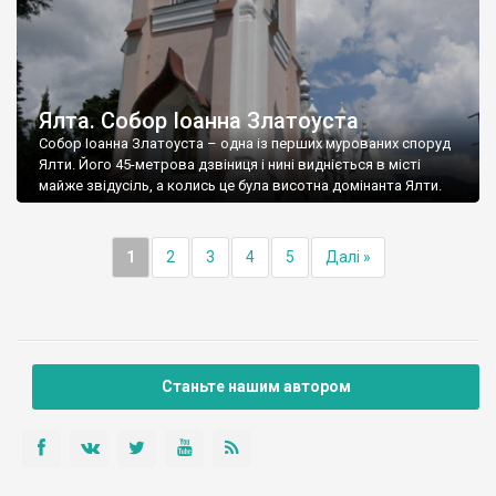
Ялта. Собор Іоанна Златоуста
Собор Іоанна Златоуста – одна із перших мурованих споруд
Ялти. Його 45-метрова дзвіниця і нині видніється в місті
майже звідусіль, а колись це була висотна домінанта Ялти.
1
2
3
4
5
Далі »
Станьте нашим автором