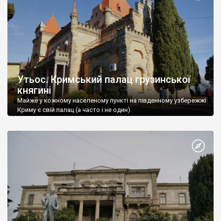
Утьос. Кримський палац грузинської
княгині
Майже у кожному населеному пункті на південному узбережжі
Криму є свій палац (а часто і не один).