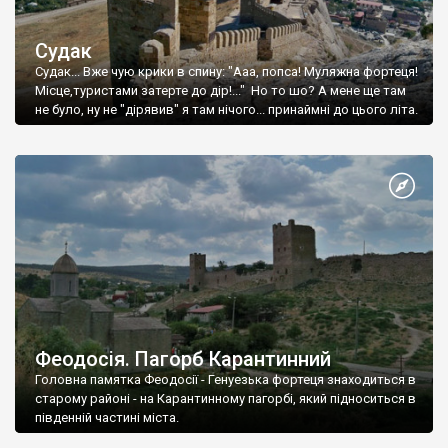
Судак
Судак... Вже чую крики в спину: "Ааа, попса! Муляжна фортеця!
Місце,туристами затерте до дір!..." Но то шо? А мене ще там
не було, ну не "дірявив" я там нічого... принаймні до цього літа.
Феодосія. Пагорб Карантинний
Головна памятка Феодосії - Генуезька фортеця знаходиться в
старому районі - на Карантинному пагорбі, який підноситься в
південній частині міста.