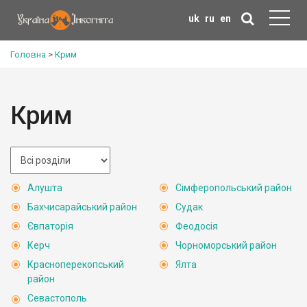
uk
ru
en
Головна
>
Крим
Крим
Алушта
Сімферопольський район
Бахчисарайський район
Судак
Євпаторія
Феодосія
Керч
Чорноморський район
Красноперекопський
Ялта
район
Севастополь