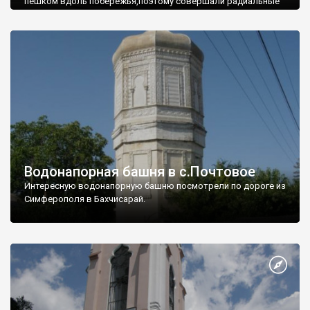
пешком вдоль побережья,поэтому совершали радиальные
вылазки из Оленевки.
Водонапорная башня в с.Почтовое
Интересную водонапорную башню посмотрели по дороге из
Симферополя в Бахчисарай.