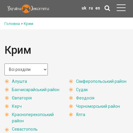
uk
ru
en
Головна
>
Крим
Крим
Алушта
Сімферопольський район
Бахчисарайський район
Судак
Євпаторія
Феодосія
Керч
Чорноморський район
Красноперекопський
Ялта
район
Севастополь