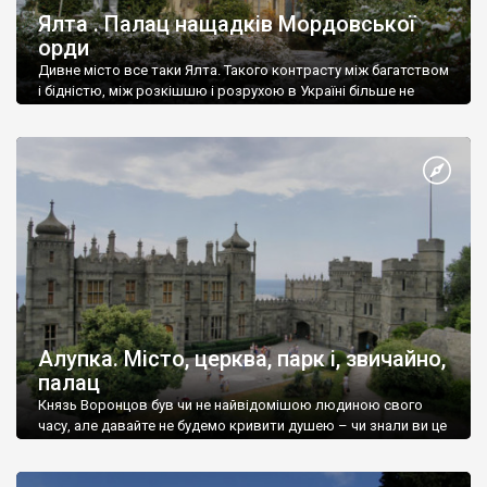
Ялта . Палац нащадків Мордовської
орди
Дивне місто все таки Ялта. Такого контрасту між багатством
і бідністю, між розкішшю і розрухою в Україні більше не
знайдеш.
Алупка. Місто, церква, парк і, звичайно,
палац
Князь Воронцов був чи не найвідомішою людиною свого
часу, але давайте не будемо кривити душею – чи знали ви це
прізвище до відвідин Алупки? Мабуть все таки ні.