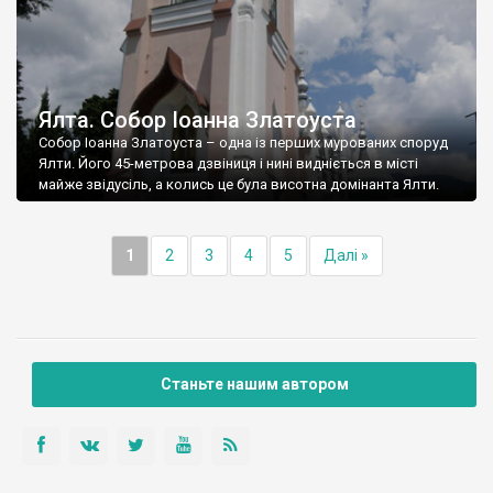
Ялта. Собор Іоанна Златоуста
Собор Іоанна Златоуста – одна із перших мурованих споруд
Ялти. Його 45-метрова дзвіниця і нині видніється в місті
майже звідусіль, а колись це була висотна домінанта Ялти.
1
2
3
4
5
Далі »
Станьте нашим автором