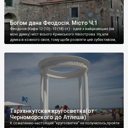
Богом дана Феодосія. Місто Ч.1
Феодосія (Кафа-12 (13) -15 (18) ст) - одне з найцікавіших (на
мою думку) міст всього Кримського півострова .Ну,але
думка в кожного своя, тому щоби розвіяти цей субєктивізм,
запрошую відвідати це
Тарханкутская кругосветка(от
Черноморского до Атлеша)
К сожалению настоящей "кругосветки" не получилось,пройти