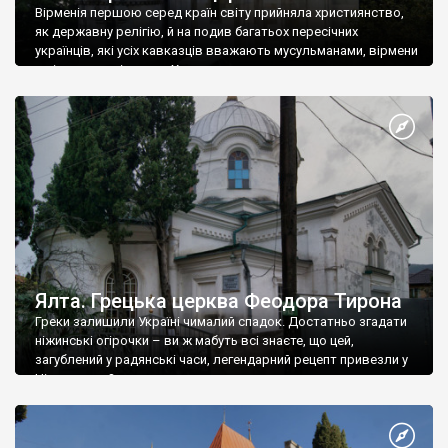
Вірменія першою серед країн світу прийняла християнство,
як державну релігію, й на подив багатьох пересічних
українців, які усіх кавказців вважають мусульманами, вірмени
є відданими вірянами Христа
Ялта. Грецька церква Феодора Тирона
Греки залишили Україні чималий спадок. Достатньо згадати
ніжинські огірочки – ви ж мабуть всі знаєте, що цей,
загублений у радянські часи, легендарний рецепт привезли у
Ніжин греки?