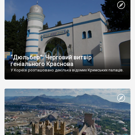
“Дюльбер”. Черговий витвір
геніального Краснова
У Кореїзі розташовано декілька відомих Кримських палаців.