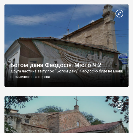
Богом дана Феодосія. Місто Ч.2
Друга частина звіту про "Богом дану" Феодосію буде не менш
насиченою ніж перша.