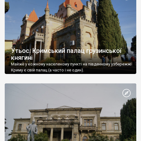
Утьос. Кримський палац грузинської
княгині
Майже у кожному населеному пункті на південному узбережжі
Криму є свій палац (а часто і не один).