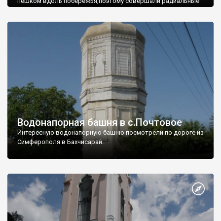
пешком вдоль побережья,поэтому совершали радиальные
вылазки из Оленевки.
Водонапорная башня в с.Почтовое
Интересную водонапорную башню посмотрели по дороге из
Симферополя в Бахчисарай.