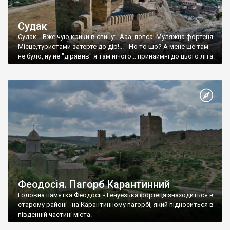
Судак
Судак... Вже чую крики в спину: "Ааа, попса! Муляжна фортеця!
Місце,туристами затерте до дір!..." Но то шо? А мене ще там
не було, ну не "дірявив" я там нічого... принаймні до цього літа.
Феодосія. Пагорб Карантинний
Головна памятка Феодосії - Генуезька фортеця знаходиться в
старому районі - на Карантинному пагорбі, який підноситься в
південній частині міста.