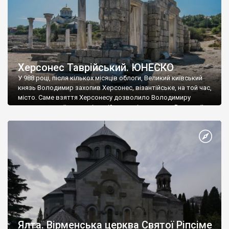
Херсонес Таврійський. ЮНЕСКО
У 988 році, після кількох місяців облоги, Великий київський
князь Володимир захопив Херсонес, візантійське, на той час,
місто. Саме взяття Херсонесу дозволило Володимиру
диктувати свої умови візантійському імператору Василю ІІ, та
одружитися з його дочкою Ганною. Цього ж року, в
Херсонесі Володимир-язичник, став Василем-християнином.
А потім було Хрещення Русі. На честь Херсонесу Таврійського
названо місто […]
Ялта. Вірменська церква Святої Ріпсіме