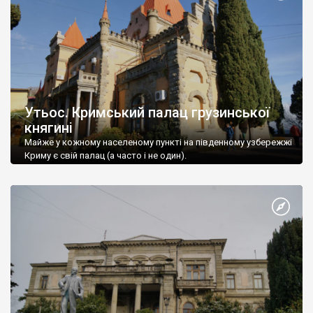
Утьос. Кримський палац грузинської
княгині
Майже у кожному населеному пункті на південному узбережжі
Криму є свій палац (а часто і не один).