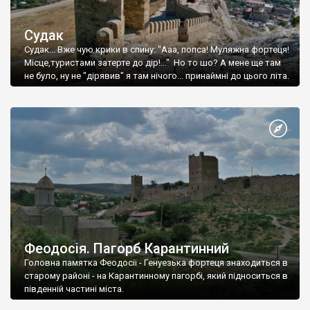
Судак
Судак... Вже чую крики в спину: "Ааа, попса! Муляжна фортеця!
Місце,туристами затерте до дір!..." Но то шо? А мене ще там
не було, ну не "дірявив" я там нічого... принаймні до цього літа.
Феодосія. Пагорб Карантинний
Головна памятка Феодосії - Генуезька фортеця знаходиться в
старому районі - на Карантинному пагорбі, який підноситься в
південній частині міста.