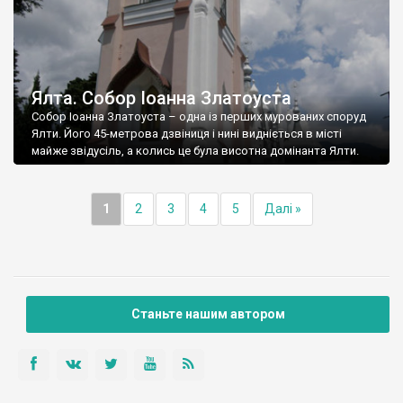
Ялта. Собор Іоанна Златоуста
Собор Іоанна Златоуста – одна із перших мурованих споруд
Ялти. Його 45-метрова дзвіниця і нині видніється в місті
майже звідусіль, а колись це була висотна домінанта Ялти.
1
2
3
4
5
Далі »
Станьте нашим автором