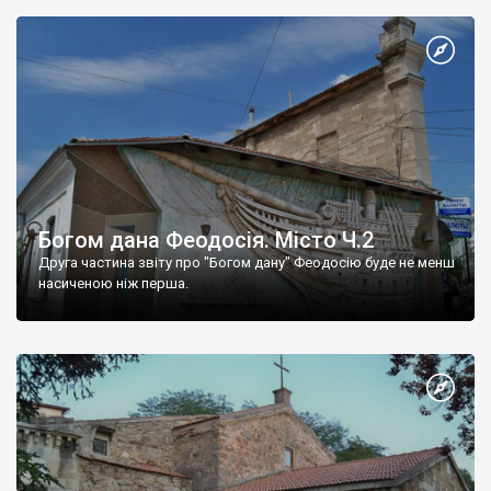
Богом дана Феодосія. Місто Ч.2
Друга частина звіту про "Богом дану" Феодосію буде не менш
насиченою ніж перша.