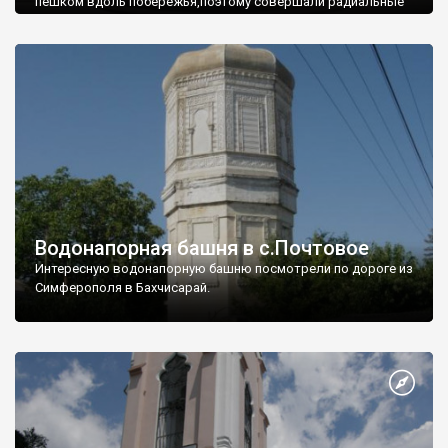
пешком вдоль побережья,поэтому совершали радиальные
вылазки из Оленевки.
Водонапорная башня в с.Почтовое
Интересную водонапорную башню посмотрели по дороге из
Симферополя в Бахчисарай.