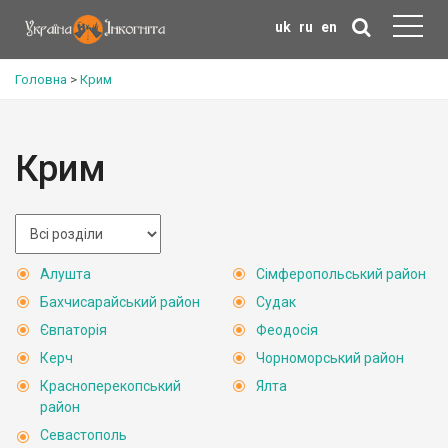
uk
ru
en
Головна
>
Крим
Крим
Алушта
Сімферопольський район
Бахчисарайський район
Судак
Євпаторія
Феодосія
Керч
Чорноморський район
Красноперекопський
Ялта
район
Севастополь