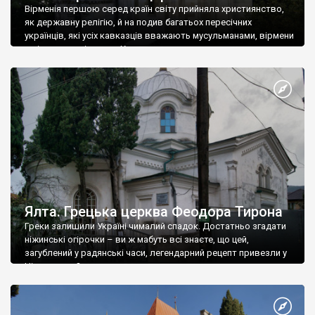
Вірменія першою серед країн світу прийняла християнство,
як державну релігію, й на подив багатьох пересічних
українців, які усіх кавказців вважають мусульманами, вірмени
є відданими вірянами Христа
Ялта. Грецька церква Феодора Тирона
Греки залишили Україні чималий спадок. Достатньо згадати
ніжинські огірочки – ви ж мабуть всі знаєте, що цей,
загублений у радянські часи, легендарний рецепт привезли у
Ніжин греки?