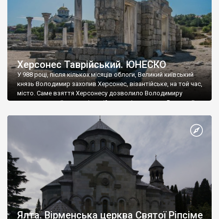
Херсонес Таврійський. ЮНЕСКО
У 988 році, після кількох місяців облоги, Великий київський
князь Володимир захопив Херсонес, візантійське, на той час,
місто. Саме взяття Херсонесу дозволило Володимиру
диктувати свої умови візантійському імператору Василю ІІ, та
одружитися з його дочкою Ганною. Цього ж року, в
Херсонесі Володимир-язичник, став Василем-християнином.
А потім було Хрещення Русі. На честь Херсонесу Таврійського
названо місто […]
Ялта. Вірменська церква Святої Ріпсіме