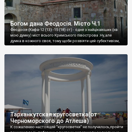
Богом дана Феодосія. Місто Ч.1
Феодосія (Кафа-12 (13) -15 (18) ст) - одне з найцікавіших (на
мою думку) міст всього Кримського півострова .Ну,але
думка в кожного своя, тому щоби розвіяти цей субєктивізм,
запрошую відвідати це
Тарханкутская кругосветка(от
Черноморского до Атлеша)
К сожалению настоящей "кругосветки" не получилось,пройти