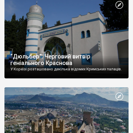
“Дюльбер”. Черговий витвір
геніального Краснова
У Кореїзі розташовано декілька відомих Кримських палаців.