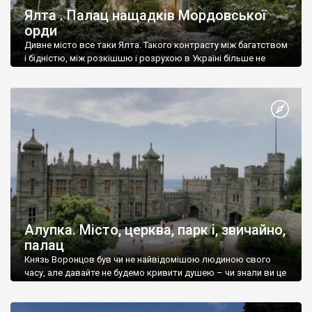
Ялта . Палац нащадків Мордовської
орди
Дивне місто все таки Ялта. Такого контрасту між багатством
і бідністю, між розкішшю і розрухою в Україні більше не
знайдеш.
Алупка. Місто, церква, парк і, звичайно,
палац
Князь Воронцов був чи не найвідомішою людиною свого
часу, але давайте не будемо кривити душею – чи знали ви це
прізвище до відвідин Алупки? Мабуть все таки ні.