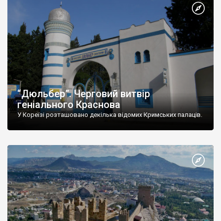
“Дюльбер”. Черговий витвір
геніального Краснова
У Кореїзі розташовано декілька відомих Кримських палаців.