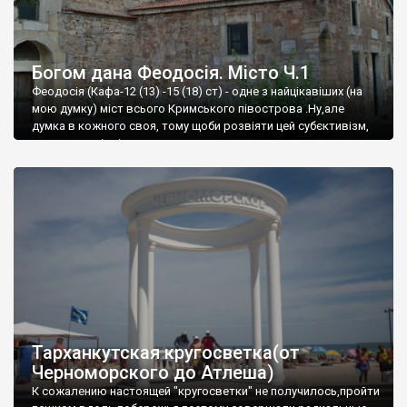
Богом дана Феодосія. Місто Ч.1
Феодосія (Кафа-12 (13) -15 (18) ст) - одне з найцікавіших (на
мою думку) міст всього Кримського півострова .Ну,але
думка в кожного своя, тому щоби розвіяти цей субєктивізм,
запрошую відвідати це
Тарханкутская кругосветка(от
Черноморского до Атлеша)
К сожалению настоящей "кругосветки" не получилось,пройти