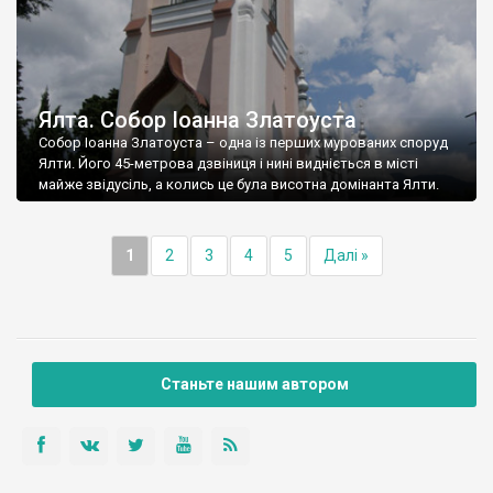
Ялта. Собор Іоанна Златоуста
Собор Іоанна Златоуста – одна із перших мурованих споруд
Ялти. Його 45-метрова дзвіниця і нині видніється в місті
майже звідусіль, а колись це була висотна домінанта Ялти.
1
2
3
4
5
Далі »
Станьте нашим автором