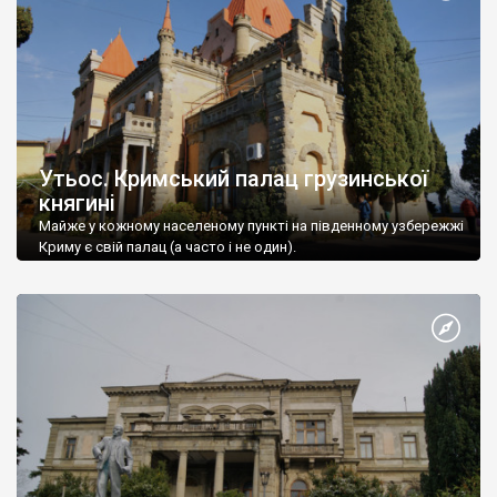
Утьос. Кримський палац грузинської
княгині
Майже у кожному населеному пункті на південному узбережжі
Криму є свій палац (а часто і не один).