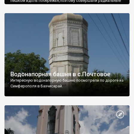
пешком вдоль побережья,поэтому совершали радиальные
вылазки из Оленевки.
Водонапорная башня в с.Почтовое
Интересную водонапорную башню посмотрели по дороге из
Симферополя в Бахчисарай.