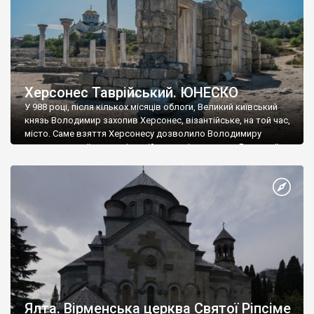
Херсонес Таврійський. ЮНЕСКО
У 988 році, після кількох місяців облоги, Великий київський
князь Володимир захопив Херсонес, візантійське, на той час,
місто. Саме взяття Херсонесу дозволило Володимиру
диктувати свої умови візантійському імператору Василю ІІ, та
одружитися з його дочкою Ганною. Цього ж року, в
Херсонесі Володимир-язичник, став Василем-християнином.
А потім було Хрещення Русі. На честь Херсонесу Таврійського
названо місто […]
Ялта. Вірменська церква Святої Ріпсіме