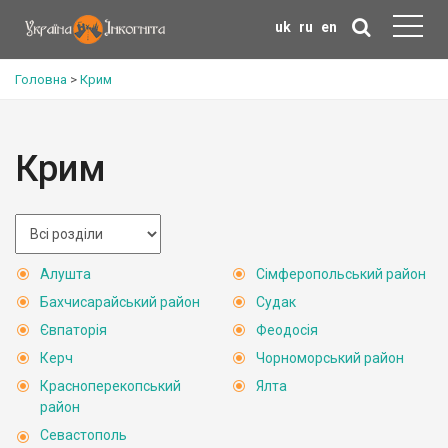
uk
ru
en
Головна
>
Крим
Крим
Алушта
Сімферопольський район
Бахчисарайський район
Судак
Євпаторія
Феодосія
Керч
Чорноморський район
Красноперекопський
Ялта
район
Севастополь