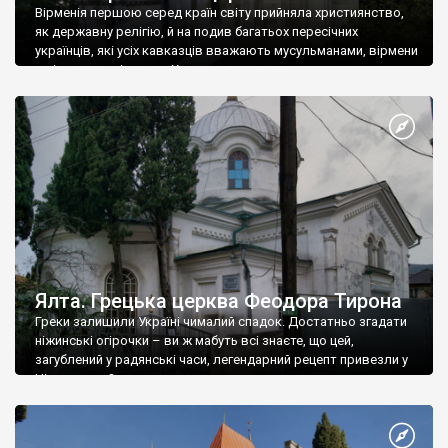
Вірменія першою серед країн світу прийняла християнство,
як державну релігію, й на подив багатьох пересічних
українців, які усіх кавказців вважають мусульманами, вірмени
є відданими вірянами Христа
Ялта. Грецька церква Феодора Тирона
Греки залишили Україні чималий спадок. Достатньо згадати
ніжинські огірочки – ви ж мабуть всі знаєте, що цей,
загублений у радянські часи, легендарний рецепт привезли у
Ніжин греки?