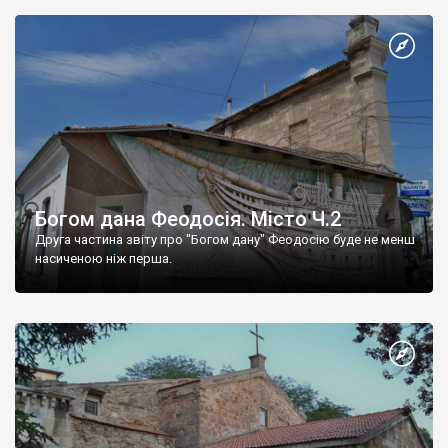
Богом дана Феодосія. Місто Ч.2
Друга частина звіту про "Богом дану" Феодосію буде не менш
насиченою ніж перша.