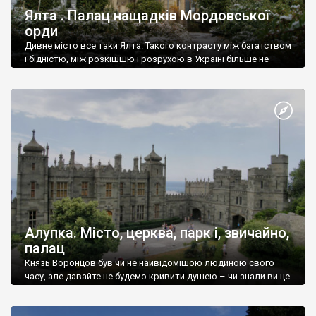
Ялта . Палац нащадків Мордовської
орди
Дивне місто все таки Ялта. Такого контрасту між багатством
і бідністю, між розкішшю і розрухою в Україні більше не
знайдеш.
Алупка. Місто, церква, парк і, звичайно,
палац
Князь Воронцов був чи не найвідомішою людиною свого
часу, але давайте не будемо кривити душею – чи знали ви це
прізвище до відвідин Алупки? Мабуть все таки ні.