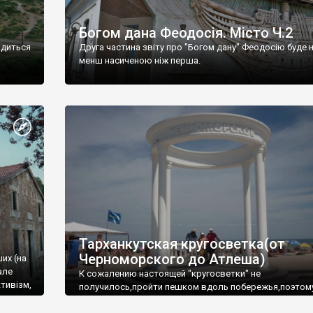
Богом дана Феодосія. Місто Ч.2
одиться
Друга частина звіту про "Богом дану" Феодосію буде 
менш насиченою ніж перша.
Тарханкутская кругосветка(от
Черноморского до Атлеша)
ших (на
але
К сожалению настоящей "кругосветки" не
тивізм,
получилось,пройти пешком вдоль побережья,поэтом
совершали радиальные вылазки из Оленевки.