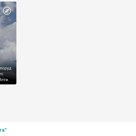
споруд
ті
Ялти.
та”