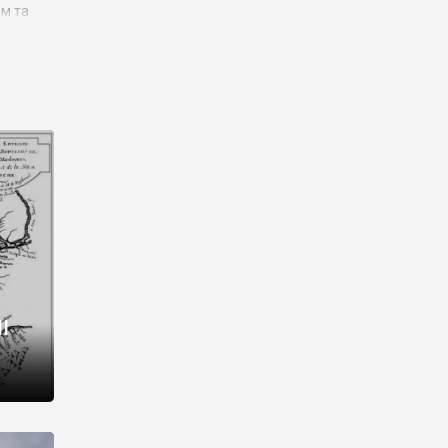
им та
ора і
є
го типу,
ей-
рний
ста:
 райони
від 2
I
і,
рукти,
 котрі