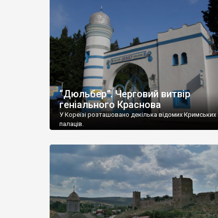
“Дюльбер”. Черговий витвір
геніального Краснова
У Кореїзі розташовано декілька відомих Кримських
палаців.