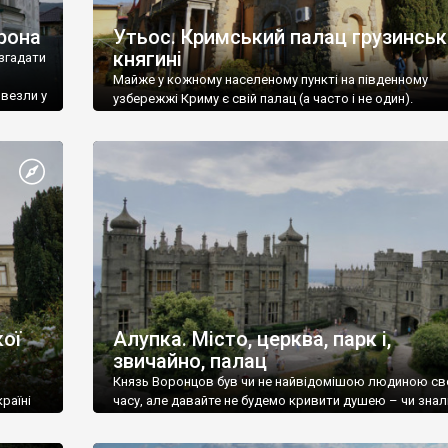
рона
Утьос. Кримський палац грузинськ
княгині
згадати
Майже у кожному населеному пункті на південному
ивезли у
узбережжі Криму є свій палац (а часто і не один).
ої
Алупка. Місто, церква, парк і,
звичайно, палац
Князь Воронцов був чи не найвідомішою людиною св
раїні
часу, але давайте не будемо кривити душею – чи знал
це прізвище до відвідин Алупки? Мабуть все таки ні.