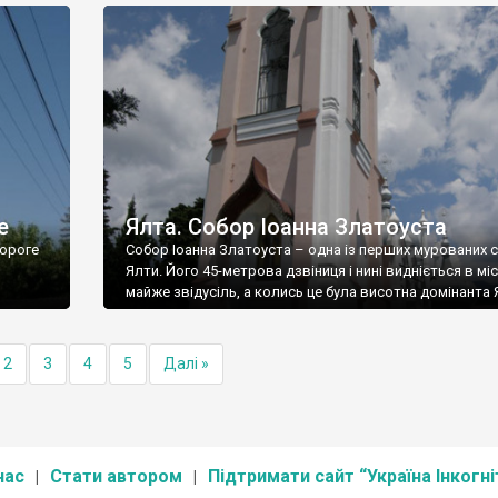
е
Ялта. Собор Іоанна Златоуста
ороге
Собор Іоанна Златоуста – одна із перших мурованих 
Ялти. Його 45-метрова дзвіниця і нині видніється в міс
майже звідусіль, а колись це була висотна домінанта 
2
3
4
5
Далі »
нас
Стати автором
Підтримати сайт “Україна Інкогні