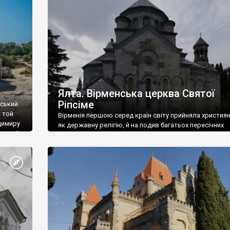
ефактів
називаються «повстяками» (postaki)…” “Вино. Крим
єкту
виробляє відмінне вино і його вдосталь: воно все ду
го».
легке біле і дуже […]
ти та
Ялта. Вірменська церква Святої
Ріпсіме
вський
 той
Вірменія першою серед країн світу прийняла христия
димиру
як державну релігію, й на подив багатьох пересічних
илю ІІ,
українців, які усіх кавказців вважають мусульманами,
 в
вірмени є відданими вірянами Христа