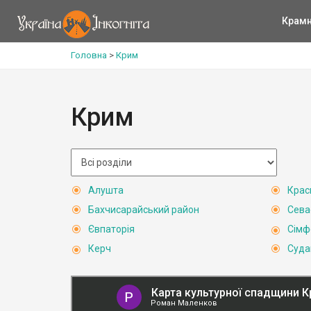
Крам
Головна
>
Крим
Крим
Алушта
Крас
Бахчисарайський район
Сева
Євпаторія
Сімф
Керч
Суда