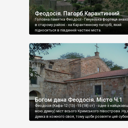
Феодосія. Пагорб Карантинний
Головна памятка Феодосії - Генуезька фортеця знах
в старому районі - на Карантинному пагорбі, який
підноситься в південній частині міста.
Богом дана Феодосія. Місто Ч.1
Феодосія (Кафа-12 (13) -15 (18) ст) - одне з найцікаві
мою думку) міст всього Кримського півострова .Ну,
думка в кожного своя, тому щоби розвіяти цей субєк
запрошую відвідати це