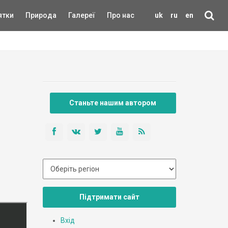
ятки
Природа
Галереї
Про нас
uk
ru
en
Станьте нашим автором
Підтримати сайт
Вхід