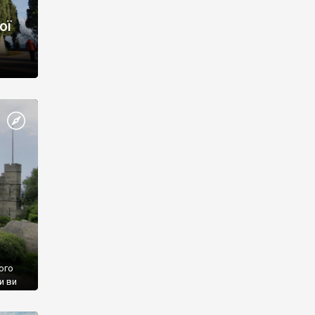
ої
ого
и ви