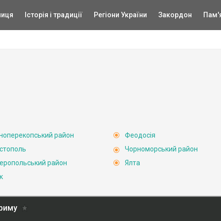
ниця
Історія і традиції
Регіони України
Закордон
Пам'
ноперекопський район
Феодосія
стополь
Чорноморський район
еропольський район
Ялта
к