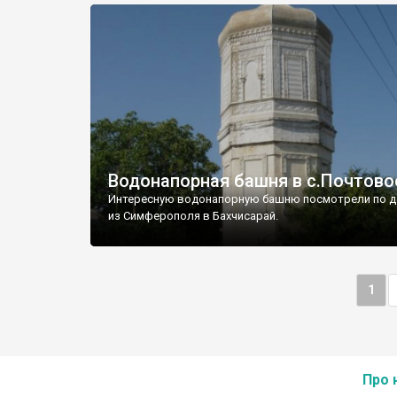
Водонапорная башня в с.Почтово
Интересную водонапорную башню посмотрели по д
из Симферополя в Бахчисарай.
1
Про 