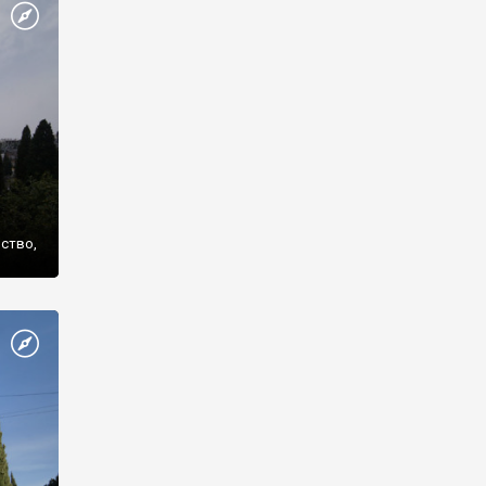
же
нство,