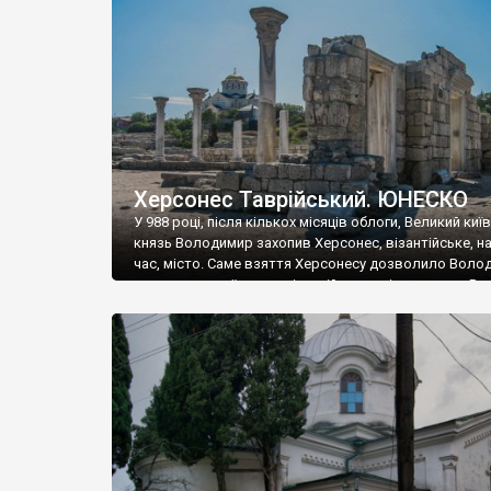
музею «Новгородський музей-заповідник» сотні арт
візантійської доби. Раритети викрадені з фондів об’
культурної спадщини ЮНЕСКО «Херсонеса Таврійсько
Офіційно – на виставку «Золото Візантії», але експер
влада в Україні вважають це лише […]
Херсонес Таврійський. ЮНЕСКО
У 988 році, після кількох місяців облоги, Великий киї
князь Володимир захопив Херсонес, візантійське, на
час, місто. Саме взяття Херсонесу дозволило Воло
диктувати свої умови візантійському імператору Вас
та одружитися з його дочкою Ганною. Цього ж року,
Херсонесі Володимир-язичник, став Василем-
християнином. А потім було Хрещення Русі. На честь
Херсонесу Таврійського названо місто […]