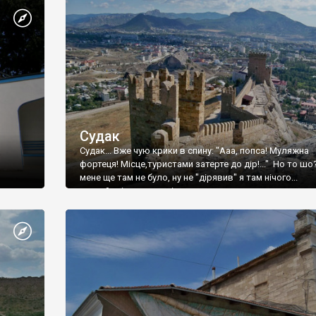
Судак
Судак... Вже чую крики в спину: "Ааа, попса! Муляжна
фортеця! Місце,туристами затерте до дір!..." Но то шо
мене ще там не було, ну не "дірявив" я там нічого...
принаймні до цього літа.