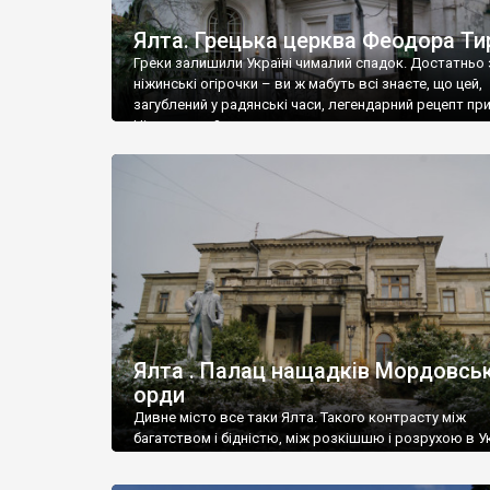
Ялта. Грецька церква Феодора Ти
Греки залишили Україні чималий спадок. Достатньо 
ніжинські огірочки – ви ж мабуть всі знаєте, що цей,
загублений у радянські часи, легендарний рецепт пр
Ніжин греки?
Ялта . Палац нащадків Мордовськ
орди
Дивне місто все таки Ялта. Такого контрасту між
багатством і бідністю, між розкішшю і розрухою в Ук
більше не знайдеш.