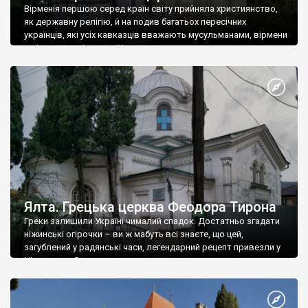
Вірменія першою серед країн світу прийняла християнство,
як державну релігію, й на подив багатьох пересічних
українців, які усіх кавказців вважають мусульманами, вірмени
є відданими вірянами Христа
Ялта. Грецька церква Феодора Тирона
Греки залишили Україні чималий спадок. Достатньо згадати
ніжинські огірочки – ви ж мабуть всі знаєте, що цей,
загублений у радянські часи, легендарний рецепт привезли у
Ніжин греки?