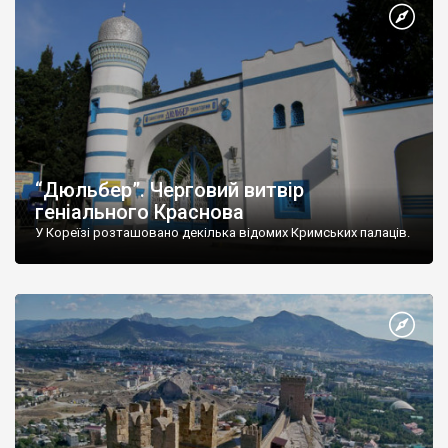
“Дюльбер”. Черговий витвір
геніального Краснова
У Кореїзі розташовано декілька відомих Кримських палаців.