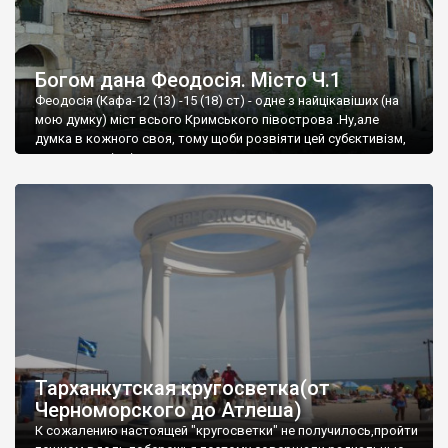
Богом дана Феодосія. Місто Ч.1
Феодосія (Кафа-12 (13) -15 (18) ст) - одне з найцікавіших (на
мою думку) міст всього Кримського півострова .Ну,але
думка в кожного своя, тому щоби розвіяти цей субєктивізм,
запрошую відвідати це
Тарханкутская кругосветка(от
Черноморского до Атлеша)
К сожалению настоящей "кругосветки" не получилось,пройти