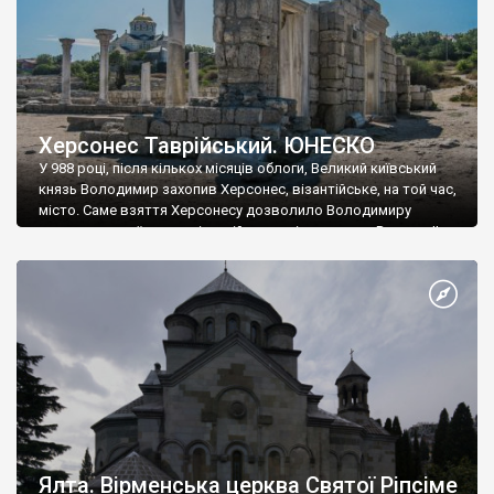
Херсонес Таврійський. ЮНЕСКО
У 988 році, після кількох місяців облоги, Великий київський
князь Володимир захопив Херсонес, візантійське, на той час,
місто. Саме взяття Херсонесу дозволило Володимиру
диктувати свої умови візантійському імператору Василю ІІ, та
одружитися з його дочкою Ганною. Цього ж року, в
Херсонесі Володимир-язичник, став Василем-християнином.
А потім було Хрещення Русі. На честь Херсонесу Таврійського
названо місто […]
Ялта. Вірменська церква Святої Ріпсіме