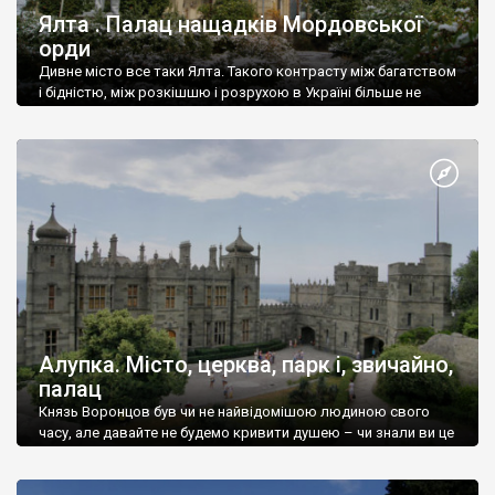
Ялта . Палац нащадків Мордовської
орди
Дивне місто все таки Ялта. Такого контрасту між багатством
і бідністю, між розкішшю і розрухою в Україні більше не
знайдеш.
Алупка. Місто, церква, парк і, звичайно,
палац
Князь Воронцов був чи не найвідомішою людиною свого
часу, але давайте не будемо кривити душею – чи знали ви це
прізвище до відвідин Алупки? Мабуть все таки ні.