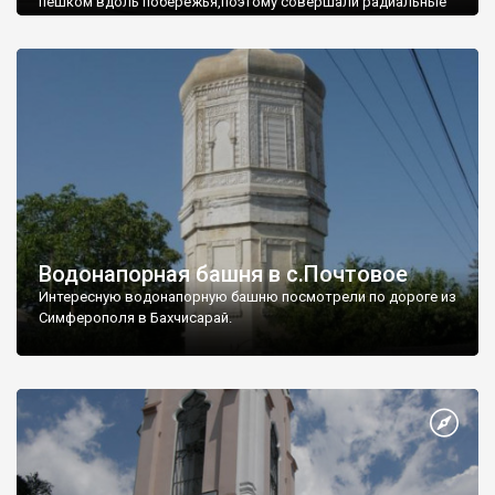
пешком вдоль побережья,поэтому совершали радиальные
вылазки из Оленевки.
Водонапорная башня в с.Почтовое
Интересную водонапорную башню посмотрели по дороге из
Симферополя в Бахчисарай.