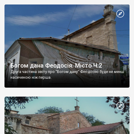
Богом дана Феодосія. Місто Ч.2
Друга частина звіту про "Богом дану" Феодосію буде не менш
насиченою ніж перша.