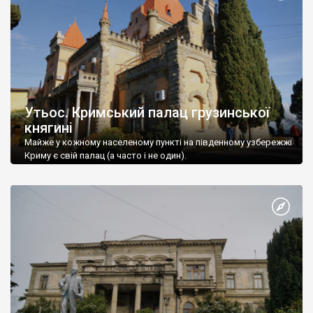
Утьос. Кримський палац грузинської
княгині
Майже у кожному населеному пункті на південному узбережжі
Криму є свій палац (а часто і не один).