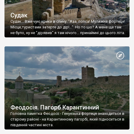
Судак
Судак... Вже чую крики в спину: "Ааа, попса! Муляжна фортеця!
Місце,туристами затерте до дір!..." Но то шо? А мене ще там
не було, ну не "дірявив" я там нічого... принаймні до цього літа.
Феодосія. Пагорб Карантинний
Головна памятка Феодосії - Генуезька фортеця знаходиться в
старому районі - на Карантинному пагорбі, який підноситься в
південній частині міста.