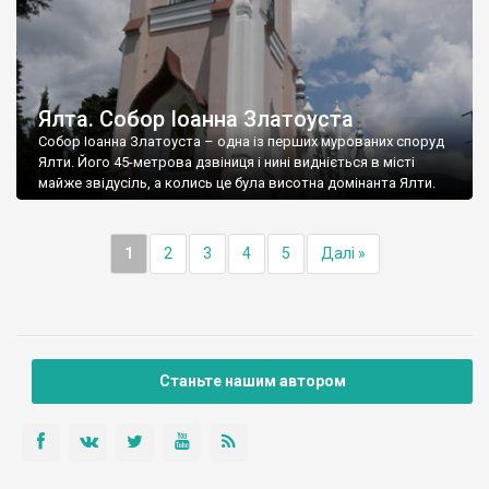
Ялта. Собор Іоанна Златоуста
Собор Іоанна Златоуста – одна із перших мурованих споруд
Ялти. Його 45-метрова дзвіниця і нині видніється в місті
майже звідусіль, а колись це була висотна домінанта Ялти.
1
2
3
4
5
Далі »
Станьте нашим автором