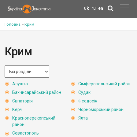
uk
ru
en
Головна
>
Крим
Крим
Алушта
Сімферопольський район
Бахчисарайський район
Судак
Євпаторія
Феодосія
Керч
Чорноморський район
Красноперекопський
Ялта
район
Севастополь