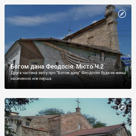
Богом дана Феодосія. Місто Ч.2
Друга частина звіту про "Богом дану" Феодосію буде не менш
насиченою ніж перша.