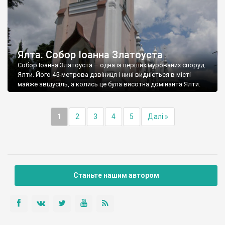
Ялта. Собор Іоанна Златоуста
Собор Іоанна Златоуста – одна із перших мурованих споруд
Ялти. Його 45-метрова дзвіниця і нині видніється в місті
майже звідусіль, а колись це була висотна домінанта Ялти.
1
2
3
4
5
Далі »
Станьте нашим автором