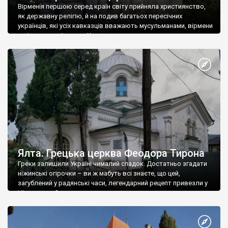
Вірменія першою серед країн світу прийняла християнство,
як державну релігію, й на подив багатьох пересічних
українців, які усіх кавказців вважають мусульманами, вірмени
є відданими вірянами Христа
Ялта. Грецька церква Феодора Тирона
Греки залишили Україні чималий спадок. Достатньо згадати
ніжинські огірочки – ви ж мабуть всі знаєте, що цей,
загублений у радянські часи, легендарний рецепт привезли у
Ніжин греки?