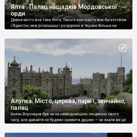
Ялта . Палац нащадків Мордовської
орди
Дивне місто все таки Ялта. Такого контрасту між багатством
і бідністю, між розкішшю і розрухою в Україні більше не
знайдеш.
Алупка. Місто, церква, парк і, звичайно,
палац
Князь Воронцов був чи не найвідомішою людиною свого
часу, але давайте не будемо кривити душею – чи знали ви це
прізвище до відвідин Алупки? Мабуть все таки ні.