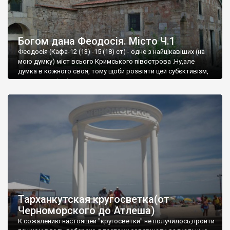
Богом дана Феодосія. Місто Ч.1
Феодосія (Кафа-12 (13) -15 (18) ст) - одне з найцікавіших (на
мою думку) міст всього Кримського півострова .Ну,але
думка в кожного своя, тому щоби розвіяти цей субєктивізм,
запрошую відвідати це
Тарханкутская кругосветка(от
Черноморского до Атлеша)
К сожалению настоящей "кругосветки" не получилось,пройти