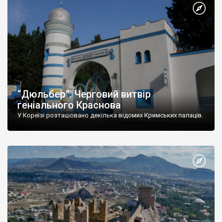
“Дюльбер”. Черговий витвір
геніального Краснова
У Кореїзі розташовано декілька відомих Кримських палаців.