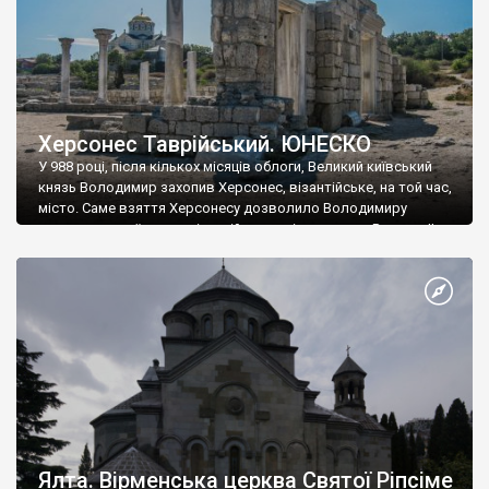
Херсонес Таврійський. ЮНЕСКО
У 988 році, після кількох місяців облоги, Великий київський
князь Володимир захопив Херсонес, візантійське, на той час,
місто. Саме взяття Херсонесу дозволило Володимиру
диктувати свої умови візантійському імператору Василю ІІ, та
одружитися з його дочкою Ганною. Цього ж року, в
Херсонесі Володимир-язичник, став Василем-християнином.
А потім було Хрещення Русі. На честь Херсонесу Таврійського
названо місто […]
Ялта. Вірменська церква Святої Ріпсіме