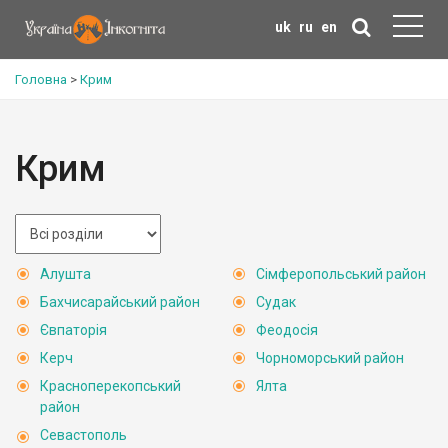
uk
ru
en
Головна
>
Крим
Крим
Алушта
Сімферопольський район
Бахчисарайський район
Судак
Євпаторія
Феодосія
Керч
Чорноморський район
Красноперекопський
Ялта
район
Севастополь