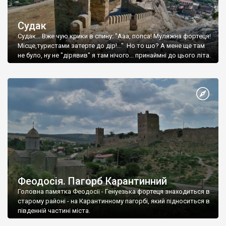
Судак
Судак... Вже чую крики в спину: "Ааа, попса! Муляжна фортеця!
Місце,туристами затерте до дір!..." Но то шо? А мене ще там
не було, ну не "дірявив" я там нічого... принаймні до цього літа.
Феодосія. Пагорб Карантинний
Головна памятка Феодосії - Генуезька фортеця знаходиться в
старому районі - на Карантинному пагорбі, який підноситься в
південній частині міста.