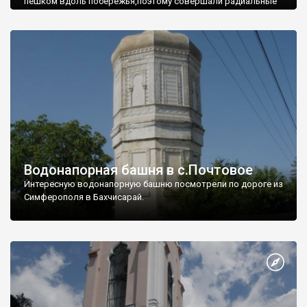
пешком вдоль побережья,поэтому совершали радиальные
вылазки из Оленевки.
Водонапорная башня в с.Почтовое
Интересную водонапорную башню посмотрели по дороге из
Симферополя в Бахчисарай.