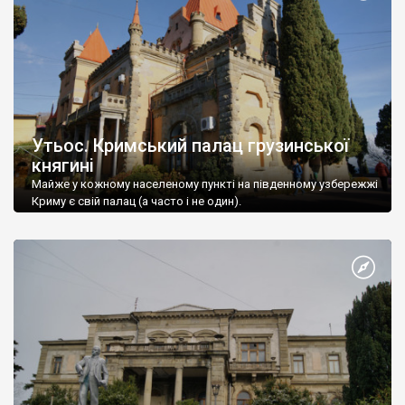
Утьос. Кримський палац грузинської
княгині
Майже у кожному населеному пункті на південному узбережжі
Криму є свій палац (а часто і не один).