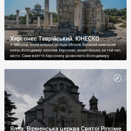
Херсонес Таврійський. ЮНЕСКО
У 988 році, після кількох місяців облоги, Великий київський
князь Володимир захопив Херсонес, візантійське, на той час,
місто. Саме взяття Херсонесу дозволило Володимиру
диктувати свої умови візантійському імператору Василю ІІ, та
одружитися з його дочкою Ганною. Цього ж року, в
Херсонесі Володимир-язичник, став Василем-християнином.
А потім було Хрещення Русі. На честь Херсонесу Таврійського
названо місто […]
Ялта. Вірменська церква Святої Ріпсіме