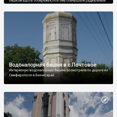
пешком вдоль побережья,поэтому совершали радиальные
вылазки из Оленевки.
Водонапорная башня в с.Почтовое
Интересную водонапорную башню посмотрели по дороге из
Симферополя в Бахчисарай.