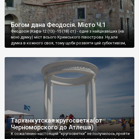
Богом дана Феодосія. Місто Ч.1
Феодосія (Кафа-12 (13) -15 (18) ст) - одне з найцікавіших (на
мою думку) міст всього Кримського півострова .Ну,але
думка в кожного своя, тому щоби розвіяти цей субєктивізм,
запрошую відвідати це
Тарханкутская кругосветка(от
Черноморского до Атлеша)
К сожалению настоящей "кругосветки" не получилось,пройти