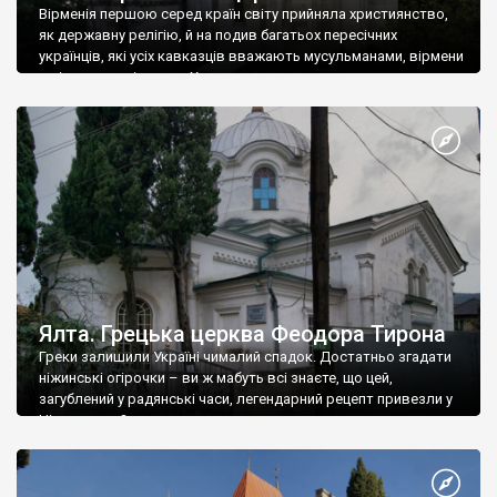
Вірменія першою серед країн світу прийняла християнство,
як державну релігію, й на подив багатьох пересічних
українців, які усіх кавказців вважають мусульманами, вірмени
є відданими вірянами Христа
Ялта. Грецька церква Феодора Тирона
Греки залишили Україні чималий спадок. Достатньо згадати
ніжинські огірочки – ви ж мабуть всі знаєте, що цей,
загублений у радянські часи, легендарний рецепт привезли у
Ніжин греки?