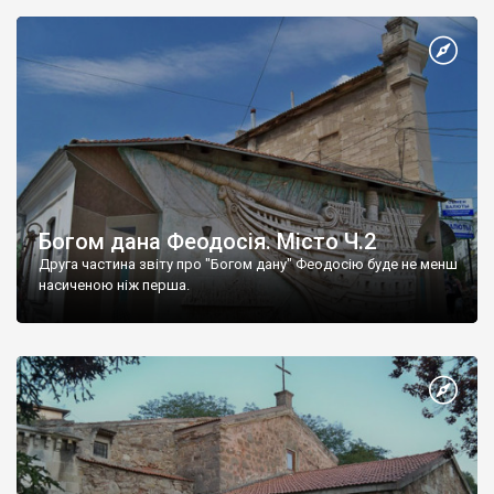
Богом дана Феодосія. Місто Ч.2
Друга частина звіту про "Богом дану" Феодосію буде не менш
насиченою ніж перша.