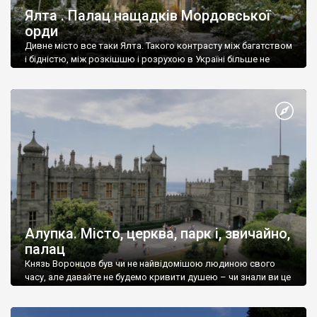
Ялта . Палац нащадків Мордовської
орди
Дивне місто все таки Ялта. Такого контрасту між багатством
і бідністю, між розкішшю і розрухою в Україні більше не
знайдеш.
Алупка. Місто, церква, парк і, звичайно,
палац
Князь Воронцов був чи не найвідомішою людиною свого
часу, але давайте не будемо кривити душею – чи знали ви це
прізвище до відвідин Алупки? Мабуть все таки ні.