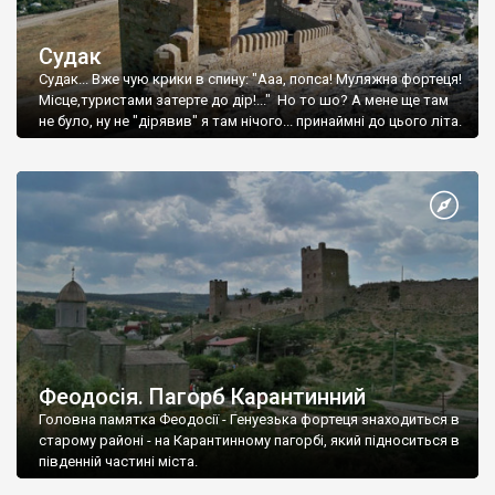
Судак
Судак... Вже чую крики в спину: "Ааа, попса! Муляжна фортеця!
Місце,туристами затерте до дір!..." Но то шо? А мене ще там
не було, ну не "дірявив" я там нічого... принаймні до цього літа.
Феодосія. Пагорб Карантинний
Головна памятка Феодосії - Генуезька фортеця знаходиться в
старому районі - на Карантинному пагорбі, який підноситься в
південній частині міста.