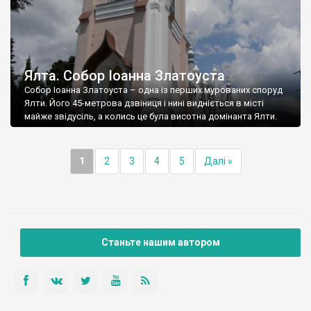
Ялта. Собор Іоанна Златоуста
Собор Іоанна Златоуста – одна із перших мурованих споруд
Ялти. Його 45-метрова дзвіниця і нині видніється в місті
майже звідусіль, а колись це була висотна домінанта Ялти.
1
2
3
4
5
Далі »
Станьте нашим автором