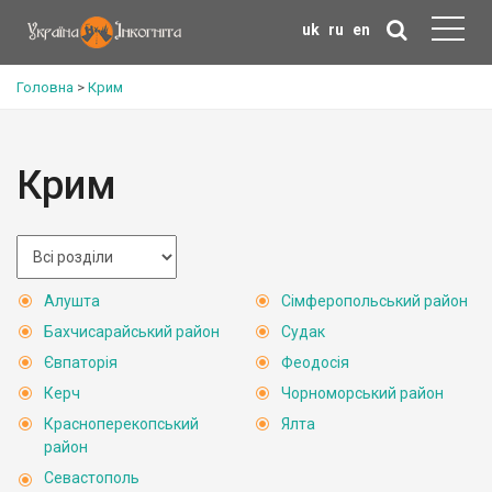
uk
ru
en
Головна
>
Крим
Крим
Алушта
Сімферопольський район
Бахчисарайський район
Судак
Євпаторія
Феодосія
Керч
Чорноморський район
Красноперекопський
Ялта
район
Севастополь