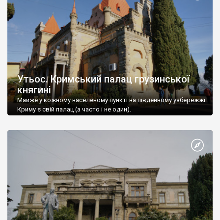
Утьос. Кримський палац грузинської
княгині
Майже у кожному населеному пункті на південному узбережжі
Криму є свій палац (а часто і не один).