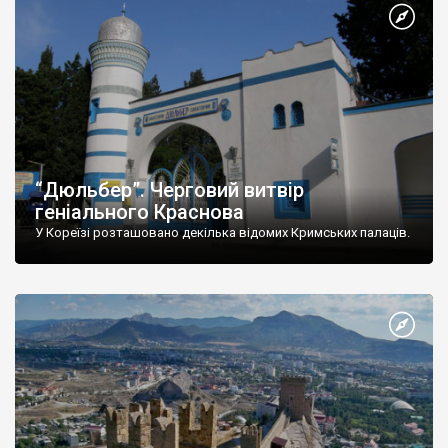
“Дюльбер”. Черговий витвір
геніального Краснова
У Кореїзі розташовано декілька відомих Кримських палаців.