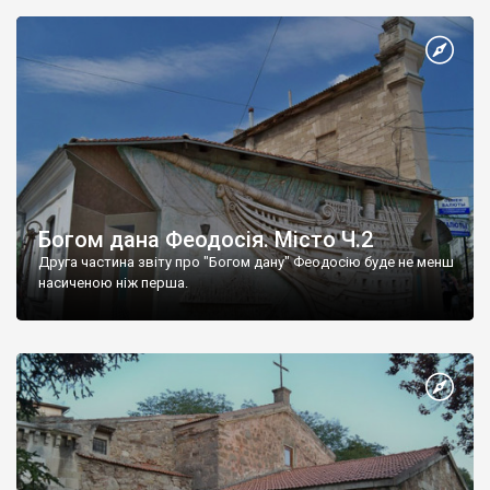
Богом дана Феодосія. Місто Ч.2
Друга частина звіту про "Богом дану" Феодосію буде не менш
насиченою ніж перша.