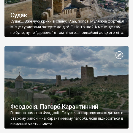
Судак
Судак... Вже чую крики в спину: "Ааа, попса! Муляжна фортеця!
Місце,туристами затерте до дір!..." Но то шо? А мене ще там
не було, ну не "дірявив" я там нічого... принаймні до цього літа.
Феодосія. Пагорб Карантинний
Головна памятка Феодосії - Генуезька фортеця знаходиться в
старому районі - на Карантинному пагорбі, який підноситься в
південній частині міста.