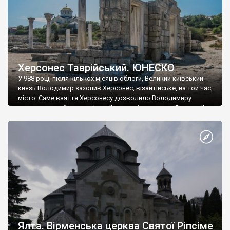
Херсонес Таврійський. ЮНЕСКО
У 988 році, після кількох місяців облоги, Великий київський
князь Володимир захопив Херсонес, візантійське, на той час,
місто. Саме взяття Херсонесу дозволило Володимиру
диктувати свої умови візантійському імператору Василю ІІ, та
одружитися з його дочкою Ганною. Цього ж року, в
Херсонесі Володимир-язичник, став Василем-християнином.
А потім було Хрещення Русі. На честь Херсонесу Таврійського
названо місто […]
Ялта. Вірменська церква Святої Ріпсіме