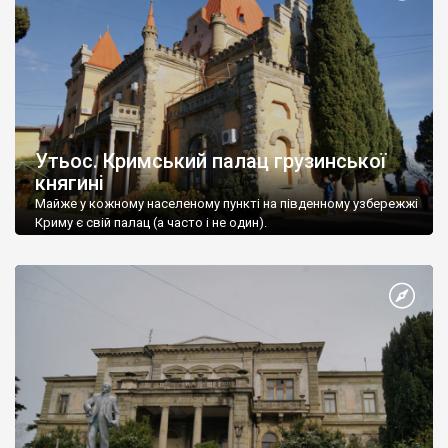
Утьос. Кримський палац грузинської
княгині
Майже у кожному населеному пункті на південному узбережжі
Криму є свій палац (а часто і не один).