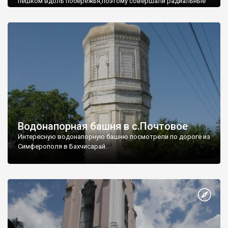
пешком вдоль побережья,поэтому совершали радиальные
вылазки из Оленевки.
Водонапорная башня в с.Почтовое
Интересную водонапорную башню посмотрели по дороге из
Симферополя в Бахчисарай.