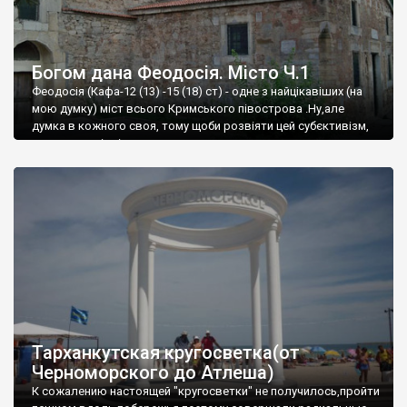
Богом дана Феодосія. Місто Ч.1
Феодосія (Кафа-12 (13) -15 (18) ст) - одне з найцікавіших (на
мою думку) міст всього Кримського півострова .Ну,але
думка в кожного своя, тому щоби розвіяти цей субєктивізм,
запрошую відвідати це
Тарханкутская кругосветка(от
Черноморского до Атлеша)
К сожалению настоящей "кругосветки" не получилось,пройти