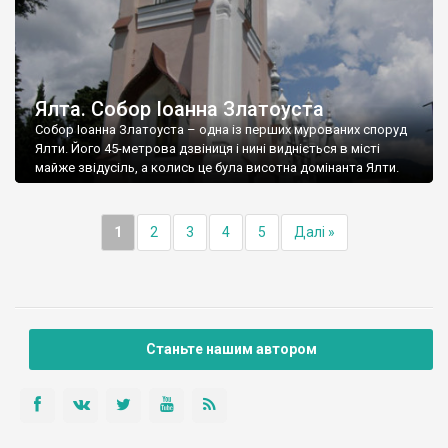
Ялта. Собор Іоанна Златоуста
Собор Іоанна Златоуста – одна із перших мурованих споруд
Ялти. Його 45-метрова дзвіниця і нині видніється в місті
майже звідусіль, а колись це була висотна домінанта Ялти.
1
2
3
4
5
Далі »
Станьте нашим автором