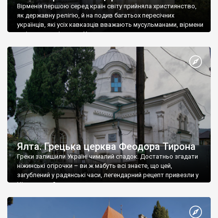
Вірменія першою серед країн світу прийняла християнство,
як державну релігію, й на подив багатьох пересічних
українців, які усіх кавказців вважають мусульманами, вірмени
є відданими вірянами Христа
Ялта. Грецька церква Феодора Тирона
Греки залишили Україні чималий спадок. Достатньо згадати
ніжинські огірочки – ви ж мабуть всі знаєте, що цей,
загублений у радянські часи, легендарний рецепт привезли у
Ніжин греки?