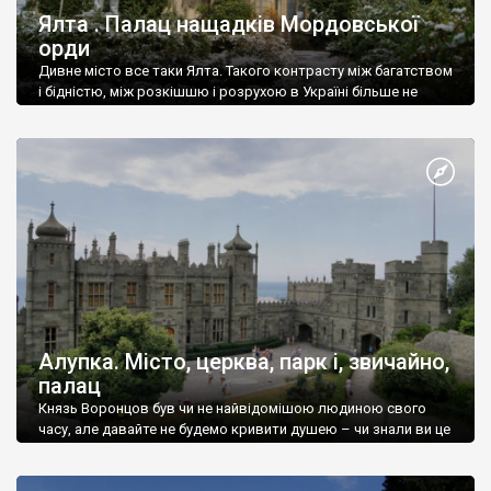
Ялта . Палац нащадків Мордовської
орди
Дивне місто все таки Ялта. Такого контрасту між багатством
і бідністю, між розкішшю і розрухою в Україні більше не
знайдеш.
Алупка. Місто, церква, парк і, звичайно,
палац
Князь Воронцов був чи не найвідомішою людиною свого
часу, але давайте не будемо кривити душею – чи знали ви це
прізвище до відвідин Алупки? Мабуть все таки ні.