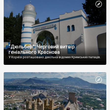
“Дюльбер”. Черговий витвір
геніального Краснова
У Кореїзі розташовано декілька відомих Кримських палаців.