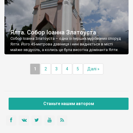
Ялта. Собор Іоанна Златоуста
Собор Іоанна Златоуста – одна із перших мурованих споруд
Ялти. Його 45-метрова дзвіниця і нині видніється в місті
майже звідусіль, а колись це була висотна домінанта Ялти.
1
2
3
4
5
Далі »
Станьте нашим автором