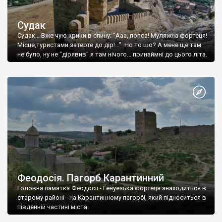
Судак
Судак... Вже чую крики в спину: "Ааа, попса! Муляжна фортеця!
Місце,туристами затерте до дір!..." Но то шо? А мене ще там
не було, ну не "дірявив" я там нічого... принаймні до цього літа.
Феодосія. Пагорб Карантинний
Головна памятка Феодосії - Генуезька фортеця знаходиться в
старому районі - на Карантинному пагорбі, який підноситься в
південній частині міста.