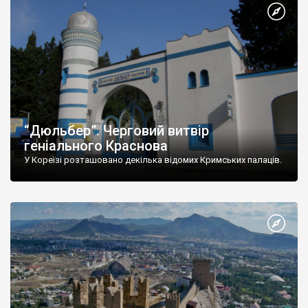
“Дюльбер”. Черговий витвір
геніального Краснова
У Кореїзі розташовано декілька відомих Кримських палаців.