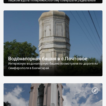
пешком вдоль побережья,поэтому совершали радиальные
вылазки из Оленевки.
Водонапорная башня в с.Почтовое
Интересную водонапорную башню посмотрели по дороге из
Симферополя в Бахчисарай.