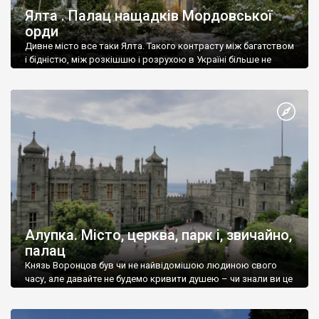
Ялта . Палац нащадків Мордовської
орди
Дивне місто все таки Ялта. Такого контрасту між багатством
і бідністю, між розкішшю і розрухою в Україні більше не
знайдеш.
Алупка. Місто, церква, парк і, звичайно,
палац
Князь Воронцов був чи не найвідомішою людиною свого
часу, але давайте не будемо кривити душею – чи знали ви це
прізвище до відвідин Алупки? Мабуть все таки ні.