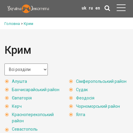
uk
ru
en
Головна
>
Крим
Крим
Алушта
Сімферопольський район
Бахчисарайський район
Судак
Євпаторія
Феодосія
Керч
Чорноморський район
Красноперекопський
Ялта
район
Севастополь