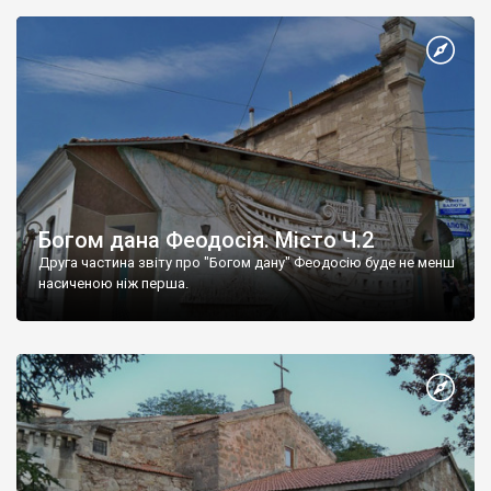
Богом дана Феодосія. Місто Ч.2
Друга частина звіту про "Богом дану" Феодосію буде не менш
насиченою ніж перша.