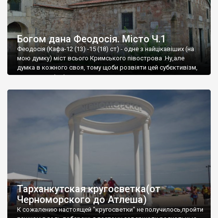
Богом дана Феодосія. Місто Ч.1
Феодосія (Кафа-12 (13) -15 (18) ст) - одне з найцікавіших (на
мою думку) міст всього Кримського півострова .Ну,але
думка в кожного своя, тому щоби розвіяти цей субєктивізм,
запрошую відвідати це
Тарханкутская кругосветка(от
Черноморского до Атлеша)
К сожалению настоящей "кругосветки" не получилось,пройти