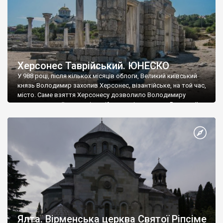
Херсонес Таврійський. ЮНЕСКО
У 988 році, після кількох місяців облоги, Великий київський
князь Володимир захопив Херсонес, візантійське, на той час,
місто. Саме взяття Херсонесу дозволило Володимиру
диктувати свої умови візантійському імператору Василю ІІ, та
одружитися з його дочкою Ганною. Цього ж року, в
Херсонесі Володимир-язичник, став Василем-християнином.
А потім було Хрещення Русі. На честь Херсонесу Таврійського
названо місто […]
Ялта. Вірменська церква Святої Ріпсіме