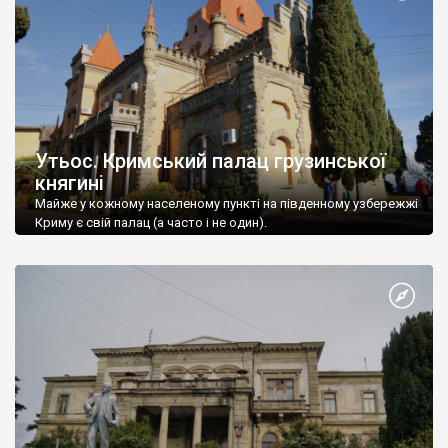
Утьос. Кримський палац грузинської
княгині
Майже у кожному населеному пункті на південному узбережжі
Криму є свій палац (а часто і не один).