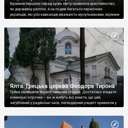
Вірменія першою серед країн світу прийняла християнство,
як державну релігію, й на подив багатьох пересічних
українців, які усіх кавказців вважають мусульманами, вірмени
є відданими вірянами Христа
Ялта. Грецька церква Феодора Тирона
Греки залишили Україні чималий спадок. Достатньо згадати
ніжинські огірочки – ви ж мабуть всі знаєте, що цей,
загублений у радянські часи, легендарний рецепт привезли у
Ніжин греки?