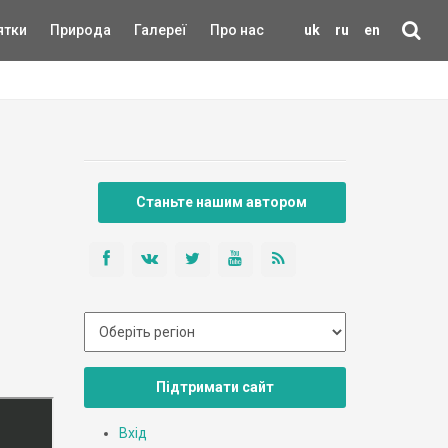
ятки
Природа
Галереї
Про нас
uk
ru
en
Станьте нашим автором
Підтримати сайт
Вхід