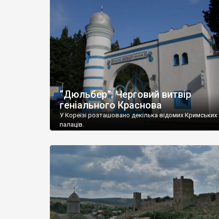
“Дюльбер”. Черговий витвір
геніального Краснова
У Кореїзі розташовано декілька відомих Кримських
палаців.