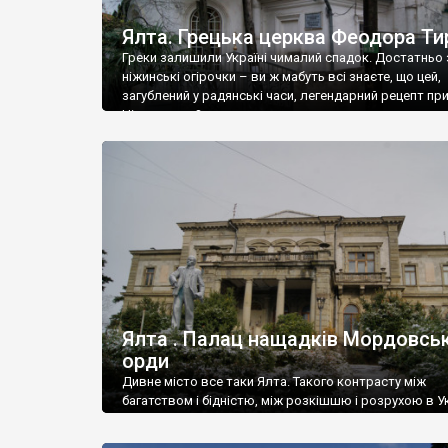
Ялта. Грецька церква Феодора Ти
Греки залишили Україні чималий спадок. Достатньо 
ніжинські огірочки – ви ж мабуть всі знаєте, що цей,
загублений у радянські часи, легендарний рецепт пр
Ніжин греки?
Ялта . Палац нащадків Мордовськ
орди
Дивне місто все таки Ялта. Такого контрасту між
багатством і бідністю, між розкішшю і розрухою в Ук
більше не знайдеш.