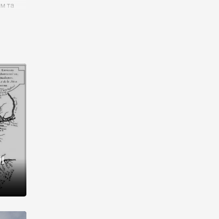
им та
ора і
є
го типу,
ей-
рний
ста:
 райони
від 2
I
і,
рукти,
 котрі