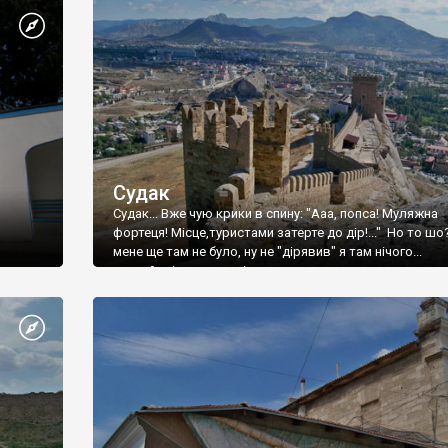
Судак
Судак... Вже чую крики в спину: "Ааа, попса! Муляжна
фортеця! Місце,туристами затерте до дір!..." Но то шо
мене ще там не було, ну не "дірявив" я там нічого...
принаймні до цього літа.