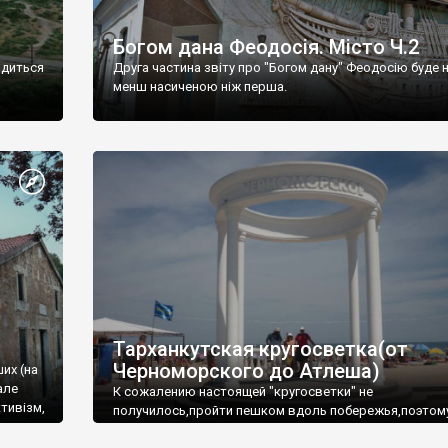
Богом дана Феодосія. Місто Ч.2
одиться
Друга частина звіту про "Богом дану" Феодосію буде 
менш насиченою ніж перша.
Тарханкутская кругосветка(от
Черноморского до Атлеша)
ших (на
але
К сожалению настоящей "кругосветки" не
тивізм,
получилось,пройти пешком вдоль побережья,поэтом
совершали радиальные вылазки из Оленевки.