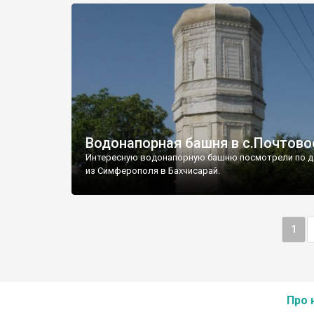
Водонапорная башня в с.Почтово
Интересную водонапорную башню посмотрели по д
из Симферополя в Бахчисарай.
1
Про 