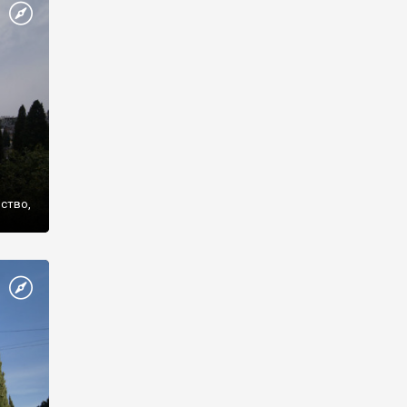
же
нство,