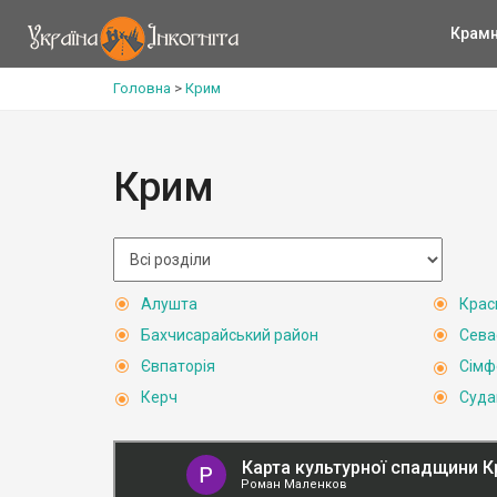
Крам
Головна
>
Крим
Крим
Алушта
Крас
Бахчисарайський район
Сева
Євпаторія
Сімф
Керч
Суда