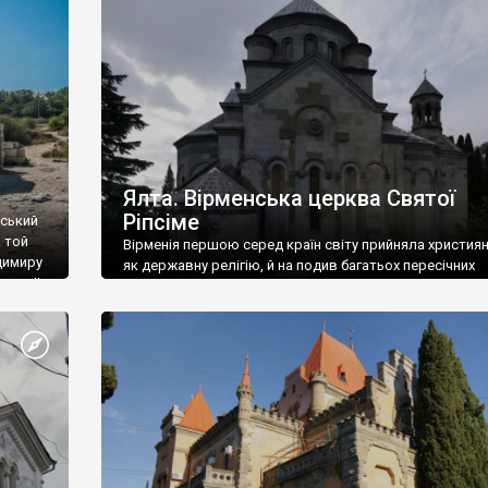
ефактів
називаються «повстяками» (postaki)…” “Вино. Крим
єкту
виробляє відмінне вино і його вдосталь: воно все ду
го».
легке біле і дуже […]
ти та
Ялта. Вірменська церква Святої
Ріпсіме
вський
 той
Вірменія першою серед країн світу прийняла христия
димиру
як державну релігію, й на подив багатьох пересічних
илю ІІ,
українців, які усіх кавказців вважають мусульманами,
 в
вірмени є відданими вірянами Христа