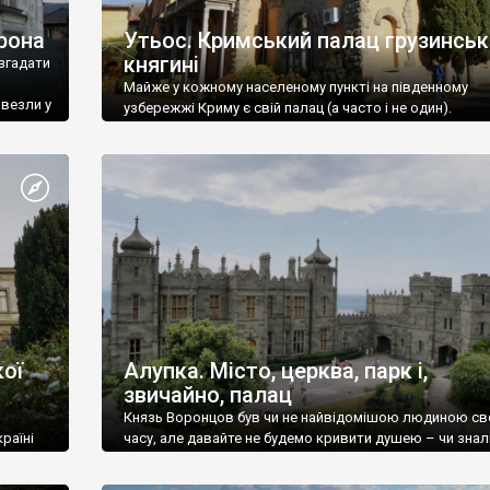
рона
Утьос. Кримський палац грузинськ
княгині
згадати
Майже у кожному населеному пункті на південному
ивезли у
узбережжі Криму є свій палац (а часто і не один).
ої
Алупка. Місто, церква, парк і,
звичайно, палац
Князь Воронцов був чи не найвідомішою людиною св
раїні
часу, але давайте не будемо кривити душею – чи знал
це прізвище до відвідин Алупки? Мабуть все таки ні.