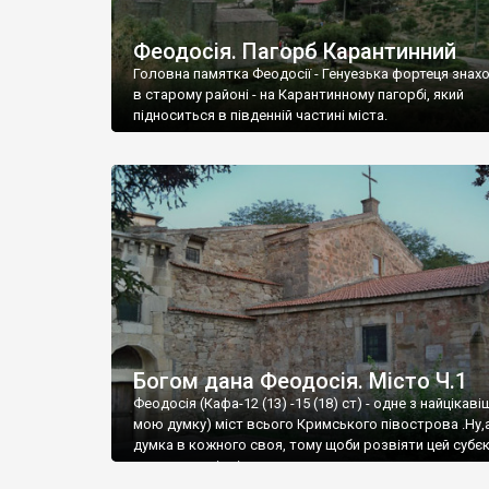
Феодосія. Пагорб Карантинний
Головна памятка Феодосії - Генуезька фортеця знах
в старому районі - на Карантинному пагорбі, який
підноситься в південній частині міста.
Богом дана Феодосія. Місто Ч.1
Феодосія (Кафа-12 (13) -15 (18) ст) - одне з найцікаві
мою думку) міст всього Кримського півострова .Ну,
думка в кожного своя, тому щоби розвіяти цей субєк
запрошую відвідати це