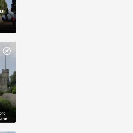
ої
ого
и ви