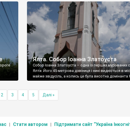
е
Ялта. Собор Іоанна Златоуста
ороге
Собор Іоанна Златоуста – одна із перших мурованих 
Ялти. Його 45-метрова дзвіниця і нині видніється в міс
майже звідусіль, а колись це була висотна домінанта 
2
3
4
5
Далі »
нас
Стати автором
Підтримати сайт “Україна Інкогні