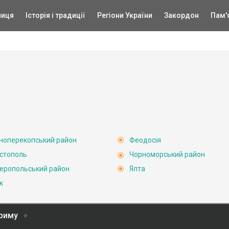
ниця
Історія і традиції
Регіони України
Закордон
Пам'
ноперекопський район
Феодосія
стополь
Чорноморський район
еропольський район
Ялта
к