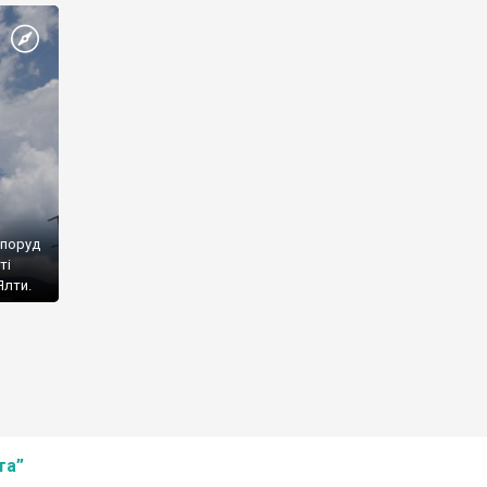
споруд
ті
Ялти.
та”