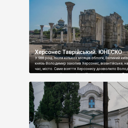
музею «Новгородський музей-заповідник» сотні арт
візантійської доби. Раритети викрадені з фондів об’
культурної спадщини ЮНЕСКО «Херсонеса Таврійсько
Офіційно – на виставку «Золото Візантії», але експер
влада в Україні вважають це лише […]
Херсонес Таврійський. ЮНЕСКО
У 988 році, після кількох місяців облоги, Великий киї
князь Володимир захопив Херсонес, візантійське, на
час, місто. Саме взяття Херсонесу дозволило Воло
диктувати свої умови візантійському імператору Вас
та одружитися з його дочкою Ганною. Цього ж року,
Херсонесі Володимир-язичник, став Василем-
християнином. А потім було Хрещення Русі. На честь
Херсонесу Таврійського названо місто […]