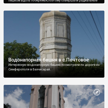
пешком вдоль побережья,поэтому совершали радиальные
вылазки из Оленевки.
Водонапорная башня в с.Почтовое
Интересную водонапорную башню посмотрели по дороге из
Симферополя в Бахчисарай.