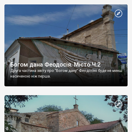
Богом дана Феодосія. Місто Ч.2
Друга частина звіту про "Богом дану" Феодосію буде не менш
насиченою ніж перша.