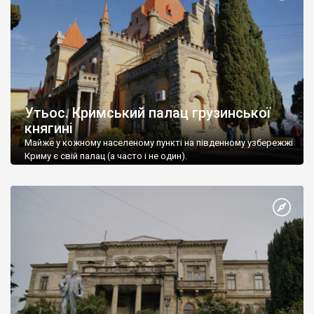
Утьос. Кримський палац грузинської
княгині
Майже у кожному населеному пункті на південному узбережжі
Криму є свій палац (а часто і не один).