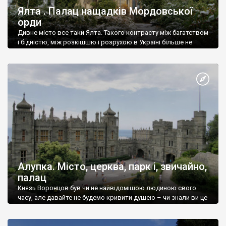
Ялта . Палац нащадків Мордовської
орди
Дивне місто все таки Ялта. Такого контрасту між багатством
і бідністю, між розкішшю і розрухою в Україні більше не
знайдеш.
Алупка. Місто, церква, парк і, звичайно,
палац
Князь Воронцов був чи не найвідомішою людиною свого
часу, але давайте не будемо кривити душею – чи знали ви це
прізвище до відвідин Алупки? Мабуть все таки ні.