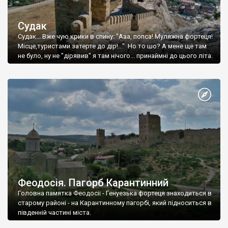
Судак
Судак... Вже чую крики в спину: "Ааа, попса! Муляжна фортеця!
Місце,туристами затерте до дір!..." Но то шо? А мене ще там
не було, ну не "дірявив" я там нічого... принаймні до цього літа.
Феодосія. Пагорб Карантинний
Головна памятка Феодосії - Генуезька фортеця знаходиться в
старому районі - на Карантинному пагорбі, який підноситься в
південній частині міста.