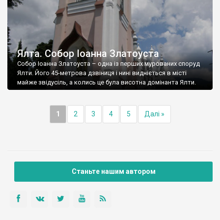
Ялта. Собор Іоанна Златоуста
Собор Іоанна Златоуста – одна із перших мурованих споруд
Ялти. Його 45-метрова дзвіниця і нині видніється в місті
майже звідусіль, а колись це була висотна домінанта Ялти.
1
2
3
4
5
Далі »
Станьте нашим автором