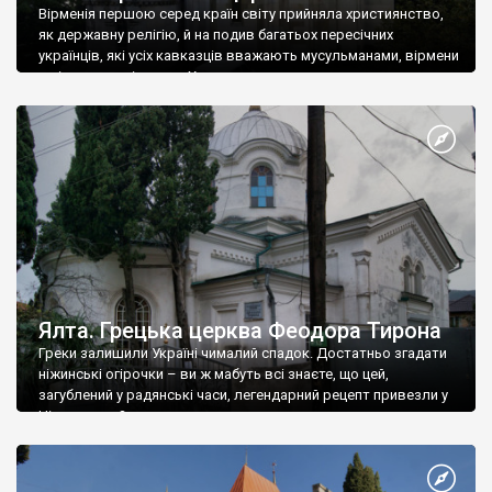
Вірменія першою серед країн світу прийняла християнство,
як державну релігію, й на подив багатьох пересічних
українців, які усіх кавказців вважають мусульманами, вірмени
є відданими вірянами Христа
Ялта. Грецька церква Феодора Тирона
Греки залишили Україні чималий спадок. Достатньо згадати
ніжинські огірочки – ви ж мабуть всі знаєте, що цей,
загублений у радянські часи, легендарний рецепт привезли у
Ніжин греки?