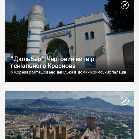
“Дюльбер”. Черговий витвір
геніального Краснова
У Кореїзі розташовано декілька відомих Кримських палаців.