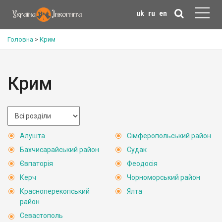
uk
ru
en
Головна
>
Крим
Крим
Алушта
Сімферопольський район
Бахчисарайський район
Судак
Євпаторія
Феодосія
Керч
Чорноморський район
Красноперекопський
Ялта
район
Севастополь