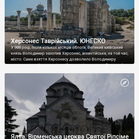
Херсонес Таврійський. ЮНЕСКО
У 988 році, після кількох місяців облоги, Великий київський
князь Володимир захопив Херсонес, візантійське, на той час,
місто. Саме взяття Херсонесу дозволило Володимиру
диктувати свої умови візантійському імператору Василю ІІ, та
одружитися з його дочкою Ганною. Цього ж року, в
Херсонесі Володимир-язичник, став Василем-християнином.
А потім було Хрещення Русі. На честь Херсонесу Таврійського
названо місто […]
Ялта. Вірменська церква Святої Ріпсіме