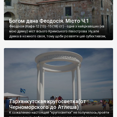
Богом дана Феодосія. Місто Ч.1
Феодосія (Кафа-12 (13) -15 (18) ст) - одне з найцікавіших (на
мою думку) міст всього Кримського півострова .Ну,але
думка в кожного своя, тому щоби розвіяти цей субєктивізм,
запрошую відвідати це
Тарханкутская кругосветка(от
Черноморского до Атлеша)
К сожалению настоящей "кругосветки" не получилось,пройти