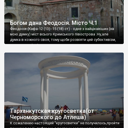
Богом дана Феодосія. Місто Ч.1
Феодосія (Кафа-12 (13) -15 (18) ст) - одне з найцікавіших (на
мою думку) міст всього Кримського півострова .Ну,але
думка в кожного своя, тому щоби розвіяти цей субєктивізм,
запрошую відвідати це
Тарханкутская кругосветка(от
Черноморского до Атлеша)
К сожалению настоящей "кругосветки" не получилось,пройти