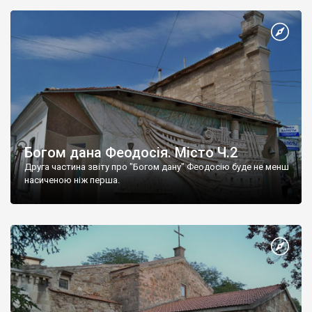
Богом дана Феодосія. Місто Ч.2
Друга частина звіту про "Богом дану" Феодосію буде не менш
насиченою ніж перша.