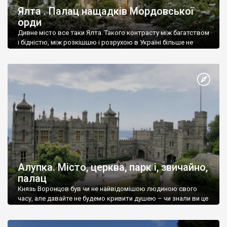
Ялта . Палац нащадків Мордовської
орди
Дивне місто все таки Ялта. Такого контрасту між багатством
і бідністю, між розкішшю і розрухою в Україні більше не
знайдеш.
Алупка. Місто, церква, парк і, звичайно,
палац
Князь Воронцов був чи не найвідомішою людиною свого
часу, але давайте не будемо кривити душею – чи знали ви це
прізвище до відвідин Алупки? Мабуть все таки ні.