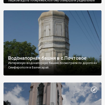
пешком вдоль побережья,поэтому совершали радиальные
вылазки из Оленевки.
Водонапорная башня в с.Почтовое
Интересную водонапорную башню посмотрели по дороге из
Симферополя в Бахчисарай.