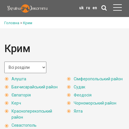
uk
ru
en
Головна
>
Крим
Крим
Алушта
Сімферопольський район
Бахчисарайський район
Судак
Євпаторія
Феодосія
Керч
Чорноморський район
Красноперекопський
Ялта
район
Севастополь