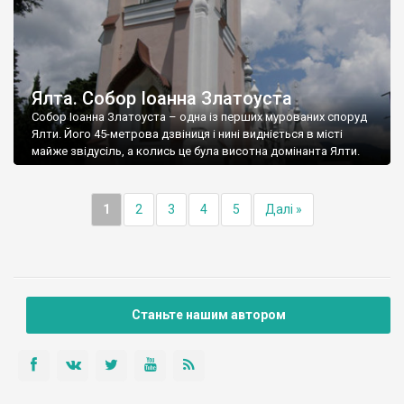
Ялта. Собор Іоанна Златоуста
Собор Іоанна Златоуста – одна із перших мурованих споруд
Ялти. Його 45-метрова дзвіниця і нині видніється в місті
майже звідусіль, а колись це була висотна домінанта Ялти.
1
2
3
4
5
Далі »
Станьте нашим автором