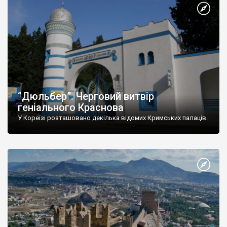
“Дюльбер”. Черговий витвір
геніального Краснова
У Кореїзі розташовано декілька відомих Кримських палаців.