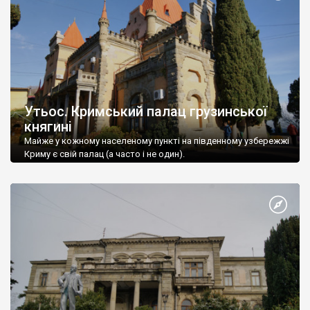
Утьос. Кримський палац грузинської
княгині
Майже у кожному населеному пункті на південному узбережжі
Криму є свій палац (а часто і не один).