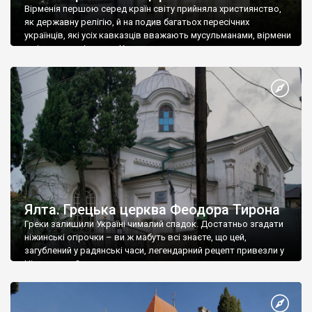
Вірменія першою серед країн світу прийняла християнство,
як державну релігію, й на подив багатьох пересічних
українців, які усіх кавказців вважають мусульманами, вірмени
є відданими вірянами Христа
Ялта. Грецька церква Феодора Тирона
Греки залишили Україні чималий спадок. Достатньо згадати
ніжинські огірочки – ви ж мабуть всі знаєте, що цей,
загублений у радянські часи, легендарний рецепт привезли у
Ніжин греки?