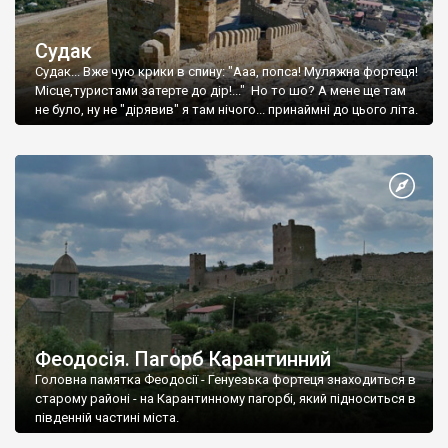
Судак
Судак... Вже чую крики в спину: "Ааа, попса! Муляжна фортеця!
Місце,туристами затерте до дір!..." Но то шо? А мене ще там
не було, ну не "дірявив" я там нічого... принаймні до цього літа.
Феодосія. Пагорб Карантинний
Головна памятка Феодосії - Генуезька фортеця знаходиться в
старому районі - на Карантинному пагорбі, який підноситься в
південній частині міста.