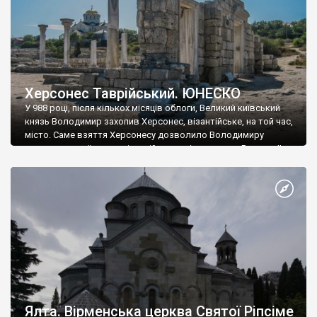
Херсонес Таврійський. ЮНЕСКО
У 988 році, після кількох місяців облоги, Великий київський
князь Володимир захопив Херсонес, візантійське, на той час,
місто. Саме взяття Херсонесу дозволило Володимиру
диктувати свої умови візантійському імператору Василю ІІ, та
одружитися з його дочкою Ганною. Цього ж року, в
Херсонесі Володимир-язичник, став Василем-християнином.
А потім було Хрещення Русі. На честь Херсонесу Таврійського
названо місто […]
Ялта. Вірменська церква Святої Ріпсіме