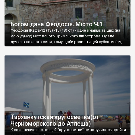
Богом дана Феодосія. Місто Ч.1
Феодосія (Кафа-12 (13) -15 (18) ст) - одне з найцікавіших (на
мою думку) міст всього Кримського півострова .Ну,але
думка в кожного своя, тому щоби розвіяти цей субєктивізм,
запрошую відвідати це
Тарханкутская кругосветка(от
Черноморского до Атлеша)
К сожалению настоящей "кругосветки" не получилось,пройти