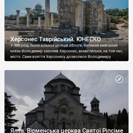
Херсонес Таврійський. ЮНЕСКО
У 988 році, після кількох місяців облоги, Великий київський
князь Володимир захопив Херсонес, візантійське, на той час,
місто. Саме взяття Херсонесу дозволило Володимиру
диктувати свої умови візантійському імператору Василю ІІ, та
одружитися з його дочкою Ганною. Цього ж року, в
Херсонесі Володимир-язичник, став Василем-християнином.
А потім було Хрещення Русі. На честь Херсонесу Таврійського
названо місто […]
Ялта. Вірменська церква Святої Ріпсіме