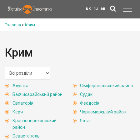
uk
ru
en
Головна
>
Крим
Крим
Алушта
Сімферопольський район
Бахчисарайський район
Судак
Євпаторія
Феодосія
Керч
Чорноморський район
Красноперекопський
Ялта
район
Севастополь