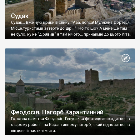
Судак
Судак... Вже чую крики в спину: "Ааа, попса! Муляжна фортеця!
Місце,туристами затерте до дір!..." Но то шо? А мене ще там
не було, ну не "дірявив" я там нічого... принаймні до цього літа.
Феодосія. Пагорб Карантинний
Головна памятка Феодосії - Генуезька фортеця знаходиться в
старому районі - на Карантинному пагорбі, який підноситься в
південній частині міста.