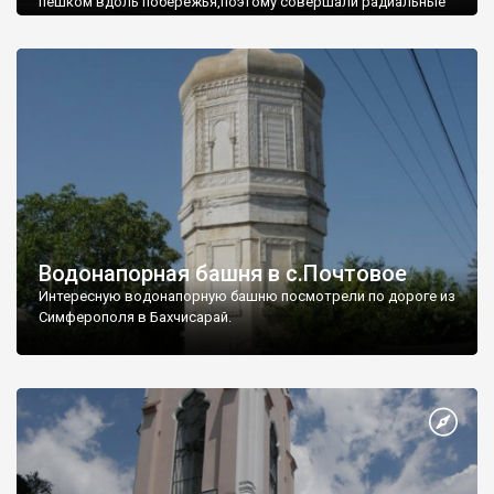
пешком вдоль побережья,поэтому совершали радиальные
вылазки из Оленевки.
Водонапорная башня в с.Почтовое
Интересную водонапорную башню посмотрели по дороге из
Симферополя в Бахчисарай.