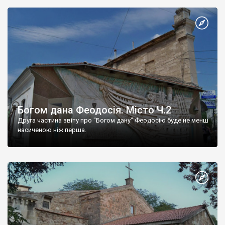
Богом дана Феодосія. Місто Ч.2
Друга частина звіту про "Богом дану" Феодосію буде не менш
насиченою ніж перша.