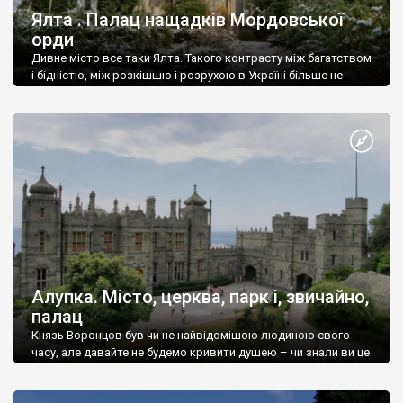
Ялта . Палац нащадків Мордовської
орди
Дивне місто все таки Ялта. Такого контрасту між багатством
і бідністю, між розкішшю і розрухою в Україні більше не
знайдеш.
Алупка. Місто, церква, парк і, звичайно,
палац
Князь Воронцов був чи не найвідомішою людиною свого
часу, але давайте не будемо кривити душею – чи знали ви це
прізвище до відвідин Алупки? Мабуть все таки ні.