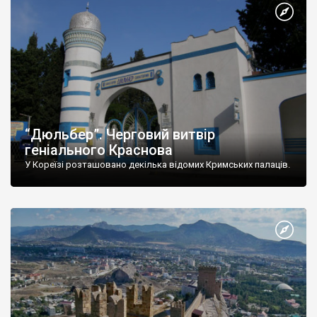
“Дюльбер”. Черговий витвір
геніального Краснова
У Кореїзі розташовано декілька відомих Кримських палаців.