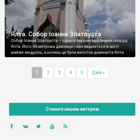
Ялта. Собор Іоанна Златоуста
Собор Іоанна Златоуста – одна із перших мурованих споруд
Ялти. Його 45-метрова дзвіниця і нині видніється в місті
майже звідусіль, а колись це була висотна домінанта Ялти.
1
2
3
4
5
Далі »
Станьте нашим автором