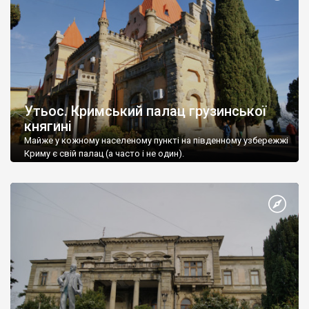
Утьос. Кримський палац грузинської
княгині
Майже у кожному населеному пункті на південному узбережжі
Криму є свій палац (а часто і не один).