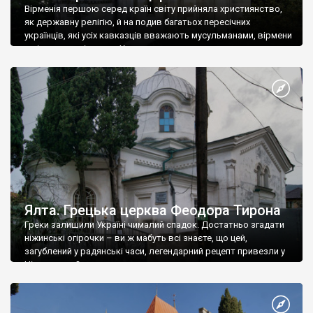
Вірменія першою серед країн світу прийняла християнство,
як державну релігію, й на подив багатьох пересічних
українців, які усіх кавказців вважають мусульманами, вірмени
є відданими вірянами Христа
Ялта. Грецька церква Феодора Тирона
Греки залишили Україні чималий спадок. Достатньо згадати
ніжинські огірочки – ви ж мабуть всі знаєте, що цей,
загублений у радянські часи, легендарний рецепт привезли у
Ніжин греки?