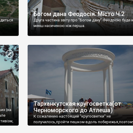
Богом дана Феодосія. Місто Ч.2
одиться
Друга частина звіту про "Богом дану" Феодосію буде 
менш насиченою ніж перша.
Тарханкутская кругосветка(от
Черноморского до Атлеша)
ших (на
але
К сожалению настоящей "кругосветки" не
тивізм,
получилось,пройти пешком вдоль побережья,поэтом
совершали радиальные вылазки из Оленевки.