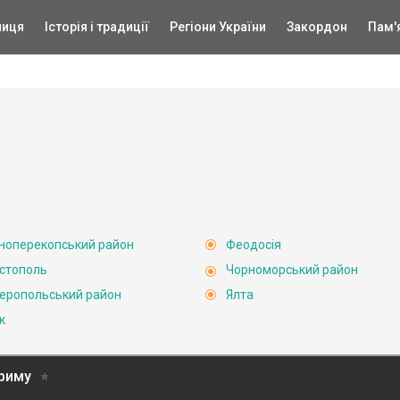
ниця
Історія і традиції
Регіони України
Закордон
Пам'
ноперекопський район
Феодосія
стополь
Чорноморський район
еропольський район
Ялта
к