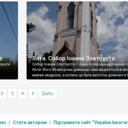
е
Ялта. Собор Іоанна Златоуста
ороге
Собор Іоанна Златоуста – одна із перших мурованих 
Ялти. Його 45-метрова дзвіниця і нині видніється в міс
майже звідусіль, а колись це була висотна домінанта 
2
3
4
5
Далі »
нас
Стати автором
Підтримати сайт “Україна Інкогні