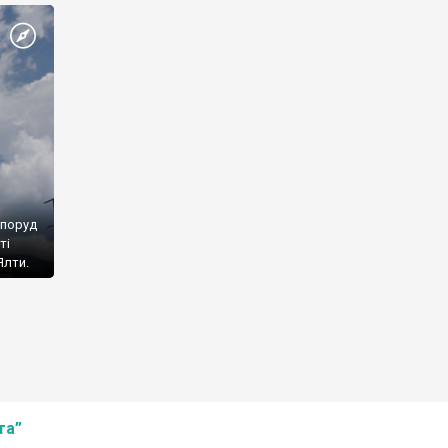
споруд
ті
Ялти.
та”