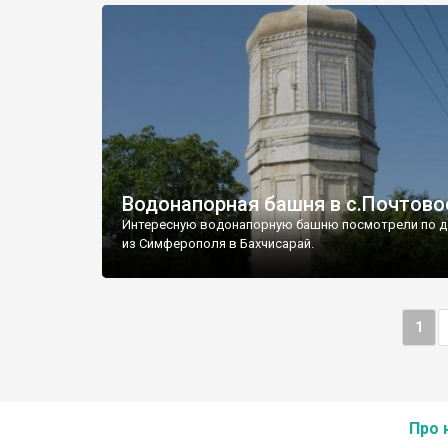
Водонапорная башня в с.Почтово
Интересную водонапорную башню посмотрели по д
из Симферополя в Бахчисарай.
1
Про 