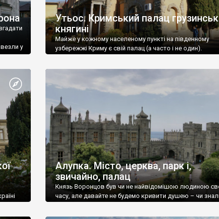
рона
Утьос. Кримський палац грузинськ
княгині
згадати
Майже у кожному населеному пункті на південному
ивезли у
узбережжі Криму є свій палац (а часто і не один).
ої
Алупка. Місто, церква, парк і,
звичайно, палац
Князь Воронцов був чи не найвідомішою людиною св
раїні
часу, але давайте не будемо кривити душею – чи знал
це прізвище до відвідин Алупки? Мабуть все таки ні.