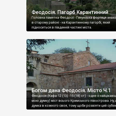
Феодосія. Пагорб Карантинний
Головна памятка Феодосії - Генуезька фортеця знах
в старому районі - на Карантинному пагорбі, який
підноситься в південній частині міста.
Богом дана Феодосія. Місто Ч.1
Феодосія (Кафа-12 (13) -15 (18) ст) - одне з найцікаві
мою думку) міст всього Кримського півострова .Ну,
думка в кожного своя, тому щоби розвіяти цей субєк
запрошую відвідати це