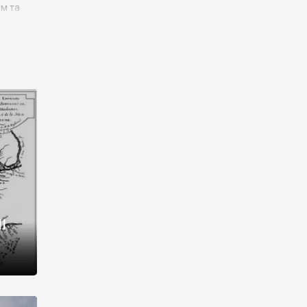
им та
ора і
є
го типу,
ей-
рний
ста:
 райони
від 2
I
і,
рукти,
 котрі