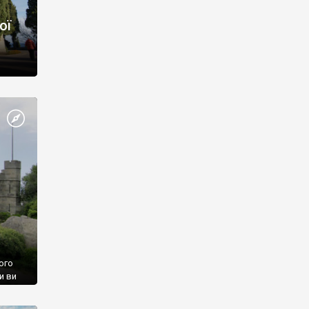
ої
ого
и ви