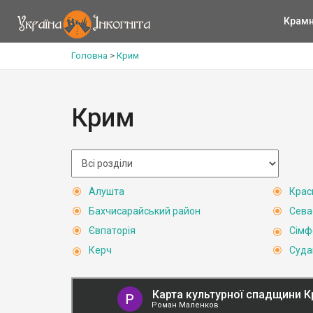
Крам
Головна
>
Крим
Крим
Алушта
Крас
Бахчисарайський район
Сева
Євпаторія
Сімф
Керч
Суда