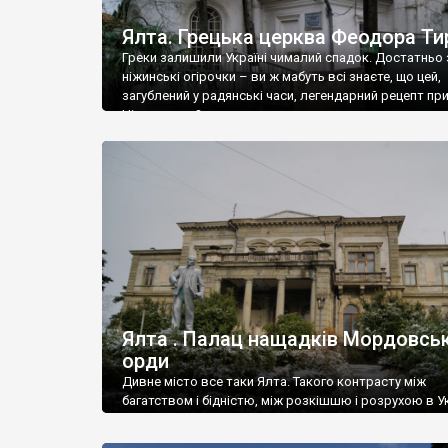
Ялта. Грецька церква Феодора Ти
Греки залишили Україні чималий спадок. Достатньо 
ніжинські огірочки – ви ж мабуть всі знаєте, що цей,
загублений у радянські часи, легендарний рецепт пр
Ніжин греки?
Ялта . Палац нащадків Мордовськ
орди
Дивне місто все таки Ялта. Такого контрасту між
багатством і бідністю, між розкішшю і розрухою в Ук
більше не знайдеш.