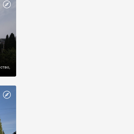
же
нство,