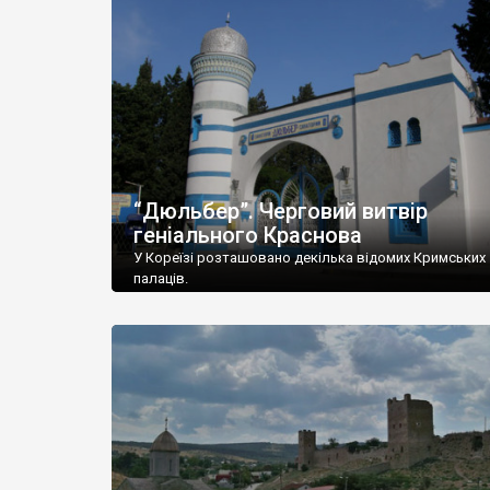
“Дюльбер”. Черговий витвір
геніального Краснова
У Кореїзі розташовано декілька відомих Кримських
палаців.