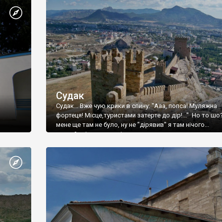
Судак
Судак... Вже чую крики в спину: "Ааа, попса! Муляжна
фортеця! Місце,туристами затерте до дір!..." Но то шо
мене ще там не було, ну не "дірявив" я там нічого...
принаймні до цього літа.