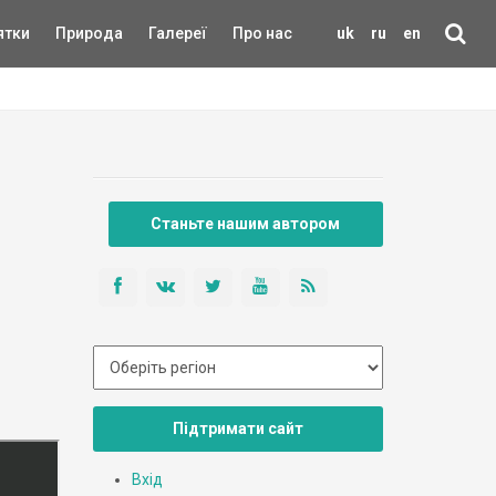
ятки
Природа
Галереї
Про нас
uk
ru
en
Станьте нашим автором
Підтримати сайт
Вхід