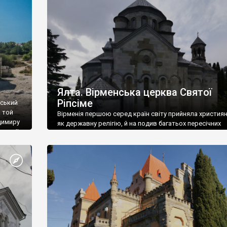
ефактів
називаються «повстяками» (postaki)…” “Вино. Крим
єкту
виробляє відмінне вино і його вдосталь: воно все ду
го».
легке біле і дуже […]
ти та
Ялта. Вірменська церква Святої
Ріпсіме
вський
 той
Вірменія першою серед країн світу прийняла христия
димиру
як державну релігію, й на подив багатьох пересічних
илю ІІ,
українців, які усіх кавказців вважають мусульманами,
 в
вірмени є відданими вірянами Христа