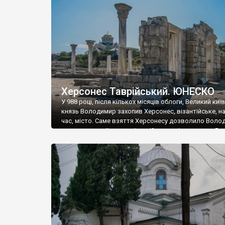
музею «Новгородський музей-заповідник» сотні арт
візантійської доби. Раритети викрадені з фондів об’
культурної спадщини ЮНЕСКО «Херсонеса Таврійсько
Офіційно – на виставку «Золото Візантії», але експер
влада в Україні вважають це лише […]
Херсонес Таврійський. ЮНЕСКО
У 988 році, після кількох місяців облоги, Великий киї
князь Володимир захопив Херсонес, візантійське, на
час, місто. Саме взяття Херсонесу дозволило Воло
диктувати свої умови візантійському імператору Вас
та одружитися з його дочкою Ганною. Цього ж року,
Херсонесі Володимир-язичник, став Василем-
християнином. А потім було Хрещення Русі. На честь
Херсонесу Таврійського названо місто […]