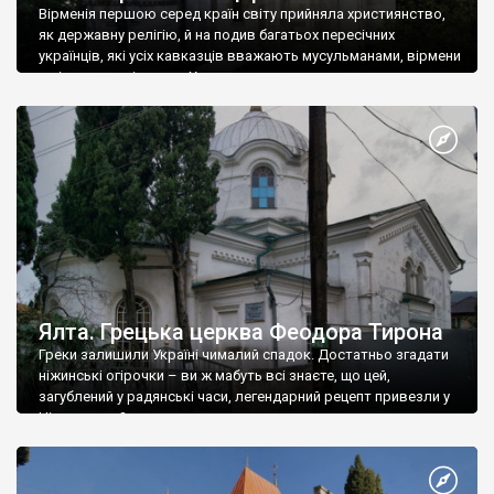
Вірменія першою серед країн світу прийняла християнство,
як державну релігію, й на подив багатьох пересічних
українців, які усіх кавказців вважають мусульманами, вірмени
є відданими вірянами Христа
Ялта. Грецька церква Феодора Тирона
Греки залишили Україні чималий спадок. Достатньо згадати
ніжинські огірочки – ви ж мабуть всі знаєте, що цей,
загублений у радянські часи, легендарний рецепт привезли у
Ніжин греки?