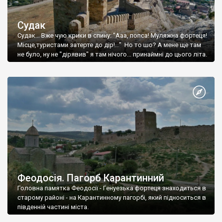
Судак
Судак... Вже чую крики в спину: "Ааа, попса! Муляжна фортеця!
Місце,туристами затерте до дір!..." Но то шо? А мене ще там
не було, ну не "дірявив" я там нічого... принаймні до цього літа.
Феодосія. Пагорб Карантинний
Головна памятка Феодосії - Генуезька фортеця знаходиться в
старому районі - на Карантинному пагорбі, який підноситься в
південній частині міста.