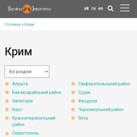
uk
ru
en
Головна
>
Крим
Крим
Алушта
Сімферопольський район
Бахчисарайський район
Судак
Євпаторія
Феодосія
Керч
Чорноморський район
Красноперекопський
Ялта
район
Севастополь