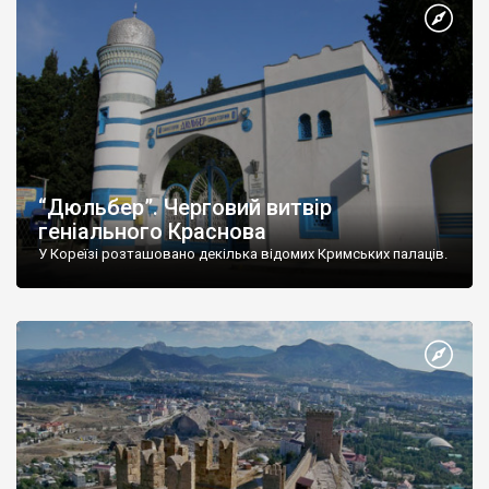
“Дюльбер”. Черговий витвір
геніального Краснова
У Кореїзі розташовано декілька відомих Кримських палаців.