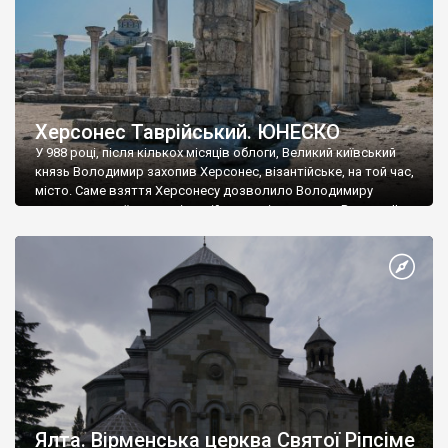
Херсонес Таврійський. ЮНЕСКО
У 988 році, після кількох місяців облоги, Великий київський
князь Володимир захопив Херсонес, візантійське, на той час,
місто. Саме взяття Херсонесу дозволило Володимиру
диктувати свої умови візантійському імператору Василю ІІ, та
одружитися з його дочкою Ганною. Цього ж року, в
Херсонесі Володимир-язичник, став Василем-християнином.
А потім було Хрещення Русі. На честь Херсонесу Таврійського
названо місто […]
Ялта. Вірменська церква Святої Ріпсіме