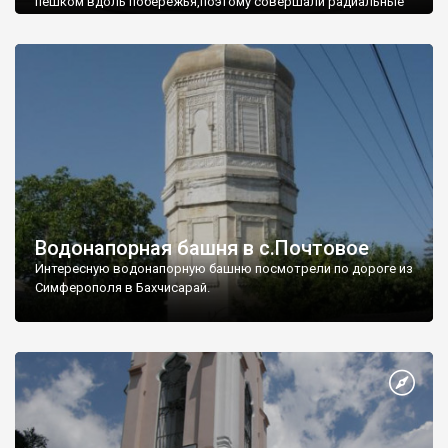
пешком вдоль побережья,поэтому совершали радиальные
вылазки из Оленевки.
Водонапорная башня в с.Почтовое
Интересную водонапорную башню посмотрели по дороге из
Симферополя в Бахчисарай.