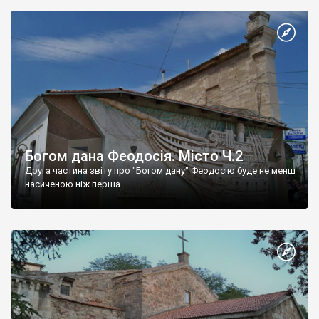
Богом дана Феодосія. Місто Ч.2
Друга частина звіту про "Богом дану" Феодосію буде не менш
насиченою ніж перша.