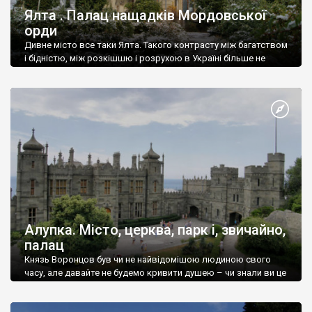
Ялта . Палац нащадків Мордовської
орди
Дивне місто все таки Ялта. Такого контрасту між багатством
і бідністю, між розкішшю і розрухою в Україні більше не
знайдеш.
Алупка. Місто, церква, парк і, звичайно,
палац
Князь Воронцов був чи не найвідомішою людиною свого
часу, але давайте не будемо кривити душею – чи знали ви це
прізвище до відвідин Алупки? Мабуть все таки ні.