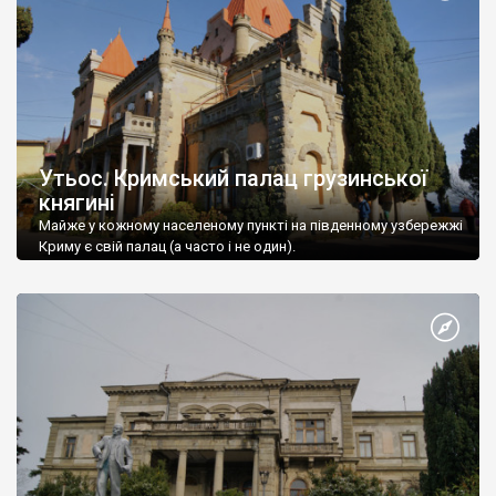
Утьос. Кримський палац грузинської
княгині
Майже у кожному населеному пункті на південному узбережжі
Криму є свій палац (а часто і не один).