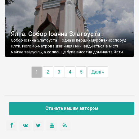
Ялта. Собор Іоанна Златоуста
Собор Іоанна Златоуста – одна із перших мурованих споруд
Ялти. Його 45-метрова дзвіниця і нині видніється в місті
майже звідусіль, а колись це була висотна домінанта Ялти.
1
2
3
4
5
Далі »
Станьте нашим автором