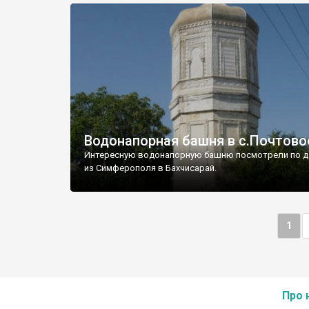
Водонапорная башня в с.Почтово
Интересную водонапорную башню посмотрели по д
из Симферополя в Бахчисарай.
1
Про 