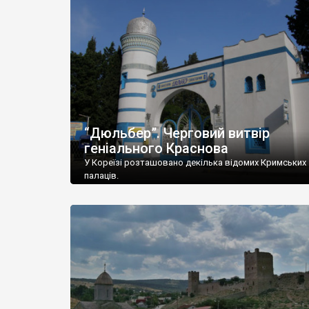
“Дюльбер”. Черговий витвір
геніального Краснова
У Кореїзі розташовано декілька відомих Кримських
палаців.