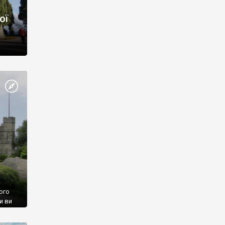
ої
ого
и ви