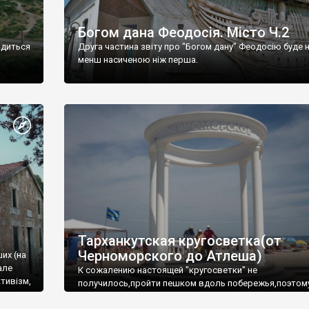
Богом дана Феодосія. Місто Ч.2
одиться
Друга частина звіту про "Богом дану" Феодосію буде 
менш насиченою ніж перша.
Тарханкутская кругосветка(от
Черноморского до Атлеша)
ших (на
але
К сожалению настоящей "кругосветки" не
тивізм,
получилось,пройти пешком вдоль побережья,поэтом
совершали радиальные вылазки из Оленевки.