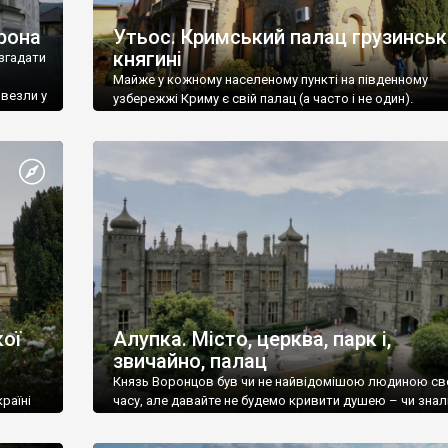
рона
Утьос. Кримський палац грузинськ
княгині
згадати
Майже у кожному населеному пункті на південному
ивезли у
узбережжі Криму є свій палац (а часто і не один).
ої
Алупка. Місто, церква, парк і,
звичайно, палац
Князь Воронцов був чи не найвідомішою людиною св
раїні
часу, але давайте не будемо кривити душею – чи знал
це прізвище до відвідин Алупки? Мабуть все таки ні.