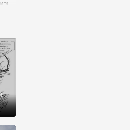
им та
ора і
є
го типу,
ей-
рний
ста:
 райони
від 2
I
і,
рукти,
 котрі