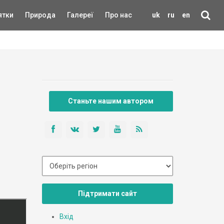
ятки
Природа
Галереї
Про нас
uk
ru
en
Станьте нашим автором
Підтримати сайт
Вхід