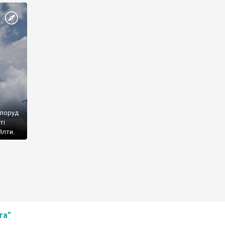
споруд
ті
Ялти.
та”