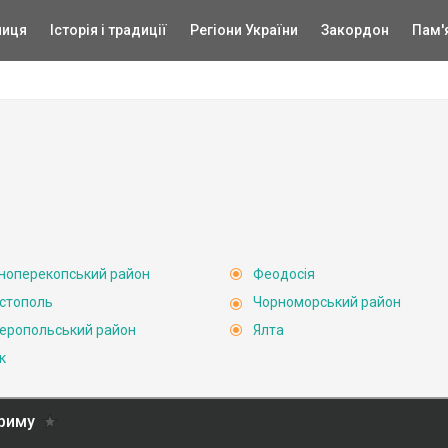
ниця
Історія і традиції
Регіони України
Закордон
Пам'
ноперекопський район
Феодосія
стополь
Чорноморський район
еропольський район
Ялта
к