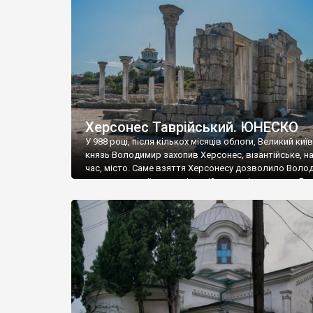
музею «Новгородський музей-заповідник» сотні арт
візантійської доби. Раритети викрадені з фондів об’
культурної спадщини ЮНЕСКО «Херсонеса Таврійсько
Офіційно – на виставку «Золото Візантії», але експер
влада в Україні вважають це лише […]
Херсонес Таврійський. ЮНЕСКО
У 988 році, після кількох місяців облоги, Великий киї
князь Володимир захопив Херсонес, візантійське, на
час, місто. Саме взяття Херсонесу дозволило Воло
диктувати свої умови візантійському імператору Вас
та одружитися з його дочкою Ганною. Цього ж року,
Херсонесі Володимир-язичник, став Василем-
християнином. А потім було Хрещення Русі. На честь
Херсонесу Таврійського названо місто […]