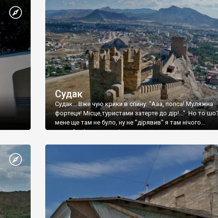
Судак
Судак... Вже чую крики в спину: "Ааа, попса! Муляжна
фортеця! Місце,туристами затерте до дір!..." Но то шо
мене ще там не було, ну не "дірявив" я там нічого...
принаймні до цього літа.