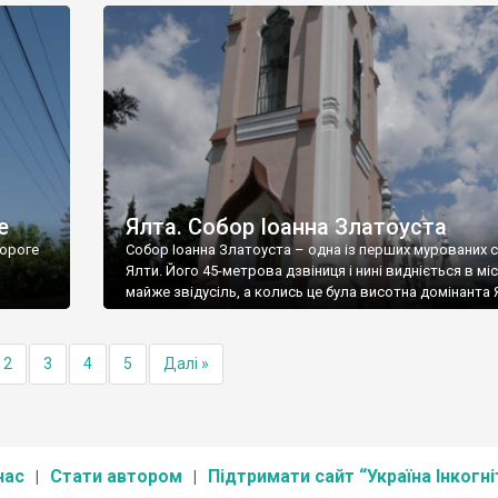
е
Ялта. Собор Іоанна Златоуста
ороге
Собор Іоанна Златоуста – одна із перших мурованих 
Ялти. Його 45-метрова дзвіниця і нині видніється в міс
майже звідусіль, а колись це була висотна домінанта 
2
3
4
5
Далі »
нас
Стати автором
Підтримати сайт “Україна Інкогні