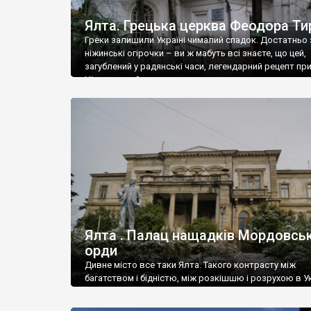
Ялта. Грецька церква Феодора Ти
Греки залишили Україні чималий спадок. Достатньо 
ніжинські огірочки – ви ж мабуть всі знаєте, що цей,
загублений у радянські часи, легендарний рецепт пр
Ніжин греки?
Ялта . Палац нащадків Мордовськ
орди
Дивне місто все таки Ялта. Такого контрасту між
багатством і бідністю, між розкішшю і розрухою в Ук
більше не знайдеш.