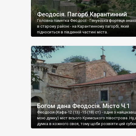
Феодосія. Пагорб Карантинний
Головна памятка Феодосії - Генуезька фортеця знах
в старому районі - на Карантинному пагорбі, який
підноситься в південній частині міста.
Богом дана Феодосія. Місто Ч.1
Феодосія (Кафа-12 (13) -15 (18) ст) - одне з найцікаві
мою думку) міст всього Кримського півострова .Ну,
думка в кожного своя, тому щоби розвіяти цей субєк
запрошую відвідати це