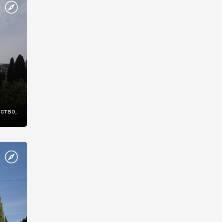
же
нство,