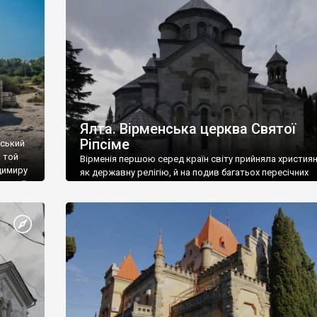
ефактів
називаються «повстяками» (postaki)…” “Вино. Крим
єкту
виробляє відмінне вино і його вдосталь: воно все ду
го».
легке біле і дуже […]
ти та
Ялта. Вірменська церква Святої
Ріпсіме
вський
 той
Вірменія першою серед країн світу прийняла христия
димиру
як державну релігію, й на подив багатьох пересічних
илю ІІ,
українців, які усіх кавказців вважають мусульманами,
 в
вірмени є відданими вірянами Христа