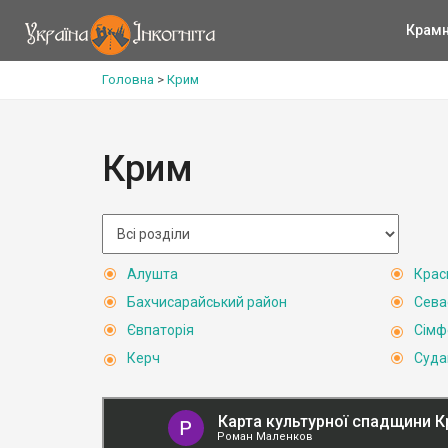
Крам
Головна
>
Крим
Крим
Алушта
Крас
Бахчисарайський район
Сева
Євпаторія
Сімф
Керч
Суда