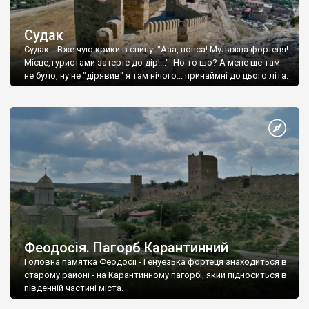
Судак
Судак... Вже чую крики в спину: "Ааа, попса! Муляжна фортеця!
Місце,туристами затерте до дір!..." Но то шо? А мене ще там
не було, ну не "дірявив" я там нічого... принаймні до цього літа.
Феодосія. Пагорб Карантинний
Головна памятка Феодосії - Генуезька фортеця знаходиться в
старому районі - на Карантинному пагорбі, який підноситься в
південній частині міста.