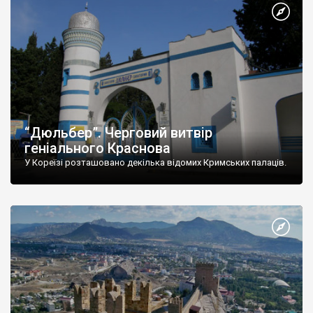
“Дюльбер”. Черговий витвір
геніального Краснова
У Кореїзі розташовано декілька відомих Кримських палаців.