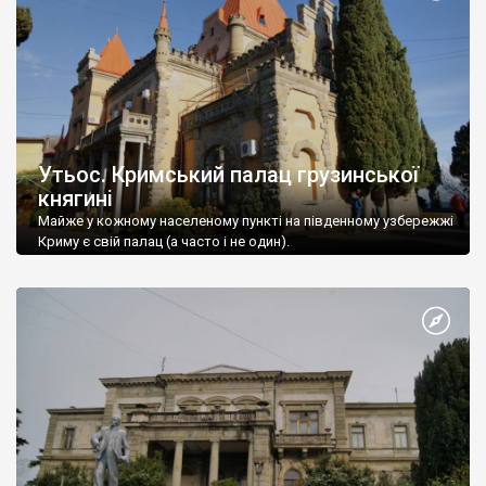
Утьос. Кримський палац грузинської
княгині
Майже у кожному населеному пункті на південному узбережжі
Криму є свій палац (а часто і не один).