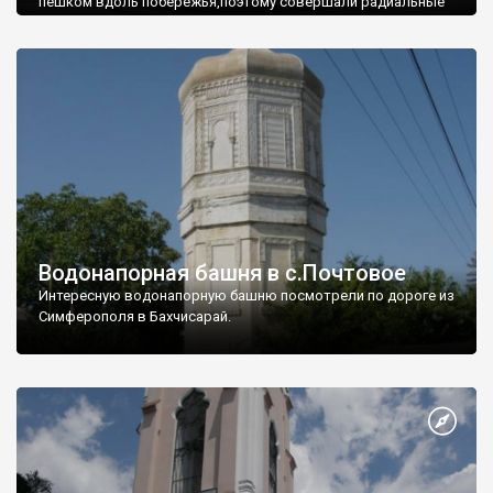
пешком вдоль побережья,поэтому совершали радиальные
вылазки из Оленевки.
Водонапорная башня в с.Почтовое
Интересную водонапорную башню посмотрели по дороге из
Симферополя в Бахчисарай.