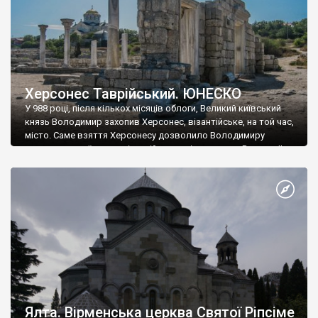
Херсонес Таврійський. ЮНЕСКО
У 988 році, після кількох місяців облоги, Великий київський
князь Володимир захопив Херсонес, візантійське, на той час,
місто. Саме взяття Херсонесу дозволило Володимиру
диктувати свої умови візантійському імператору Василю ІІ, та
одружитися з його дочкою Ганною. Цього ж року, в
Херсонесі Володимир-язичник, став Василем-християнином.
А потім було Хрещення Русі. На честь Херсонесу Таврійського
названо місто […]
Ялта. Вірменська церква Святої Ріпсіме