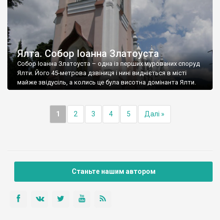
Ялта. Собор Іоанна Златоуста
Собор Іоанна Златоуста – одна із перших мурованих споруд
Ялти. Його 45-метрова дзвіниця і нині видніється в місті
майже звідусіль, а колись це була висотна домінанта Ялти.
1
2
3
4
5
Далі »
Станьте нашим автором