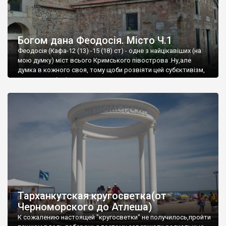
Богом дана Феодосія. Місто Ч.1
Феодосія (Кафа-12 (13) -15 (18) ст) - одне з найцікавіших (на
мою думку) міст всього Кримського півострова .Ну,але
думка в кожного своя, тому щоби розвіяти цей субєктивізм,
запрошую відвідати це
Тарханкутская кругосветка(от
Черноморского до Атлеша)
К сожалению настоящей "кругосветки" не получилось,пройти