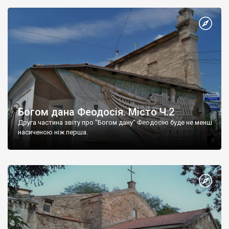
Богом дана Феодосія. Місто Ч.2
Друга частина звіту про "Богом дану" Феодосію буде не менш
насиченою ніж перша.