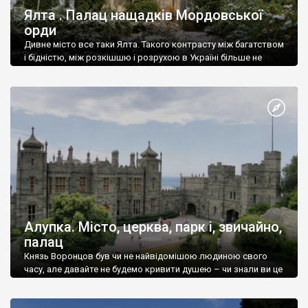
Ялта . Палац нащадків Мордовської
орди
Дивне місто все таки Ялта. Такого контрасту між багатством
і бідністю, між розкішшю і розрухою в Україні більше не
знайдеш.
Алупка. Місто, церква, парк і, звичайно,
палац
Князь Воронцов був чи не найвідомішою людиною свого
часу, але давайте не будемо кривити душею – чи знали ви це
прізвище до відвідин Алупки? Мабуть все таки ні.