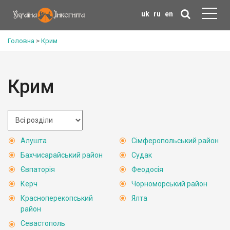
uk
ru
en
Головна
>
Крим
Крим
Алушта
Сімферопольський район
Бахчисарайський район
Судак
Євпаторія
Феодосія
Керч
Чорноморський район
Красноперекопський
Ялта
район
Севастополь