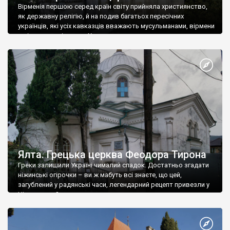
Вірменія першою серед країн світу прийняла християнство,
як державну релігію, й на подив багатьох пересічних
українців, які усіх кавказців вважають мусульманами, вірмени
є відданими вірянами Христа
Ялта. Грецька церква Феодора Тирона
Греки залишили Україні чималий спадок. Достатньо згадати
ніжинські огірочки – ви ж мабуть всі знаєте, що цей,
загублений у радянські часи, легендарний рецепт привезли у
Ніжин греки?