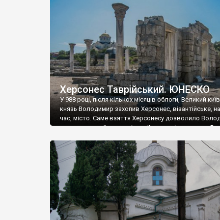
музею «Новгородський музей-заповідник» сотні арт
візантійської доби. Раритети викрадені з фондів об’
культурної спадщини ЮНЕСКО «Херсонеса Таврійсько
Офіційно – на виставку «Золото Візантії», але експер
влада в Україні вважають це лише […]
Херсонес Таврійський. ЮНЕСКО
У 988 році, після кількох місяців облоги, Великий киї
князь Володимир захопив Херсонес, візантійське, на
час, місто. Саме взяття Херсонесу дозволило Воло
диктувати свої умови візантійському імператору Вас
та одружитися з його дочкою Ганною. Цього ж року,
Херсонесі Володимир-язичник, став Василем-
християнином. А потім було Хрещення Русі. На честь
Херсонесу Таврійського названо місто […]