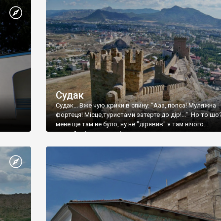
Судак
Судак... Вже чую крики в спину: "Ааа, попса! Муляжна
фортеця! Місце,туристами затерте до дір!..." Но то шо
мене ще там не було, ну не "дірявив" я там нічого...
принаймні до цього літа.