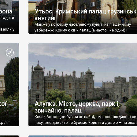
рона
Утьос. Кримський палац грузинськ
княгині
згадати
Майже у кожному населеному пункті на південному
ивезли у
узбережжі Криму є свій палац (а часто і не один).
ої
Алупка. Місто, церква, парк і,
звичайно, палац
Князь Воронцов був чи не найвідомішою людиною св
раїні
часу, але давайте не будемо кривити душею – чи знал
це прізвище до відвідин Алупки? Мабуть все таки ні.