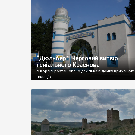
“Дюльбер”. Черговий витвір
геніального Краснова
У Кореїзі розташовано декілька відомих Кримських
палаців.