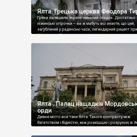
Ялта. Грецька церква Феодора Ти
Греки залишили Україні чималий спадок. Достатньо 
ніжинські огірочки – ви ж мабуть всі знаєте, що цей,
загублений у радянські часи, легендарний рецепт пр
Ніжин греки?
Ялта . Палац нащадків Мордовськ
орди
Дивне місто все таки Ялта. Такого контрасту між
багатством і бідністю, між розкішшю і розрухою в Ук
більше не знайдеш.