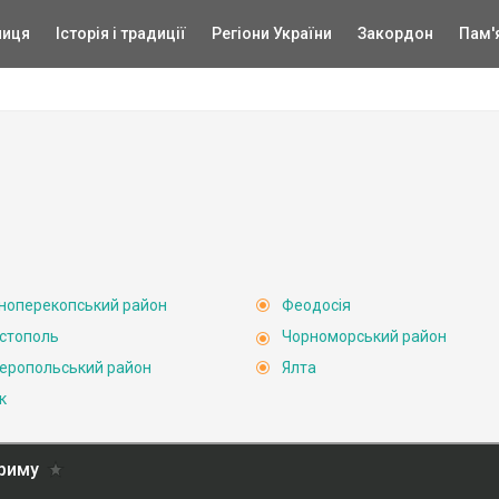
ниця
Історія і традиції
Регіони України
Закордон
Пам'
ноперекопський район
Феодосія
стополь
Чорноморський район
еропольський район
Ялта
к