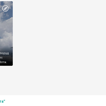
споруд
ті
Ялти.
та”