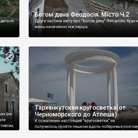
Богом дана Феодосія. Місто Ч.2
одиться
Друга частина звіту про "Богом дану" Феодосію буде 
менш насиченою ніж перша.
Тарханкутская кругосветка(от
Черноморского до Атлеша)
ших (на
але
К сожалению настоящей "кругосветки" не
тивізм,
получилось,пройти пешком вдоль побережья,поэтом
совершали радиальные вылазки из Оленевки.