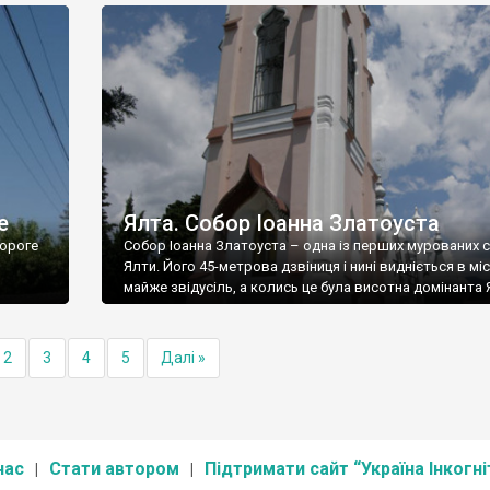
е
Ялта. Собор Іоанна Златоуста
ороге
Собор Іоанна Златоуста – одна із перших мурованих 
Ялти. Його 45-метрова дзвіниця і нині видніється в міс
майже звідусіль, а колись це була висотна домінанта 
2
3
4
5
Далі »
нас
Стати автором
Підтримати сайт “Україна Інкогні