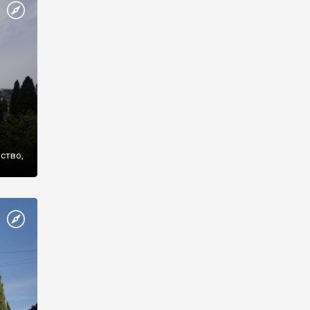
же
нство,