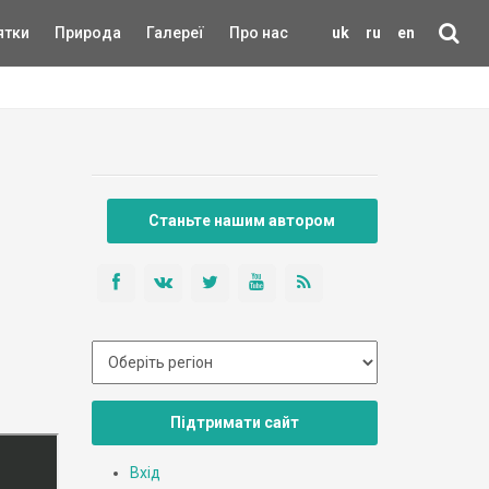
ятки
Природа
Галереї
Про нас
uk
ru
en
Станьте нашим автором
Підтримати сайт
Вхід