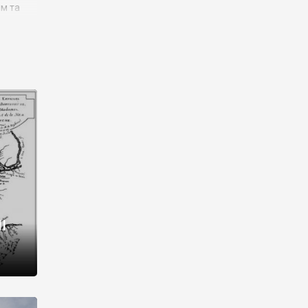
им та
ора і
є
го типу,
ей-
рний
ста:
 райони
від 2
I
і,
рукти,
 котрі