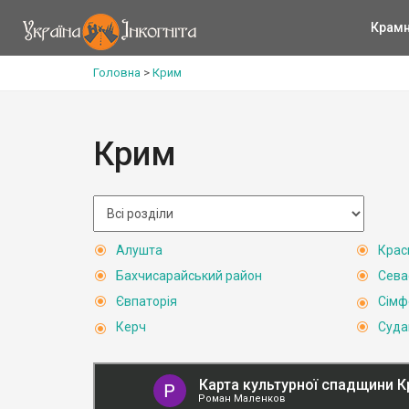
Крам
Головна
>
Крим
Крим
Алушта
Крас
Бахчисарайський район
Сева
Євпаторія
Сімф
Керч
Суда