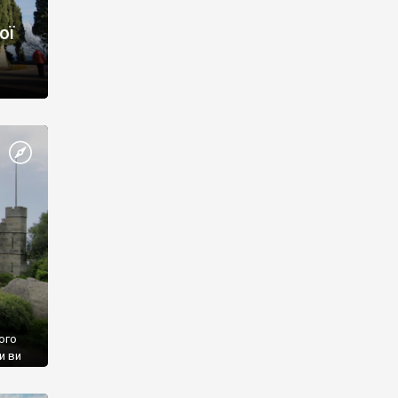
ої
ого
и ви