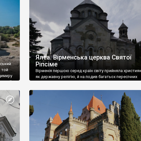
ефактів
називаються «повстяками» (postaki)…” “Вино. Крим
єкту
виробляє відмінне вино і його вдосталь: воно все ду
го».
легке біле і дуже […]
ти та
Ялта. Вірменська церква Святої
Ріпсіме
вський
 той
Вірменія першою серед країн світу прийняла христия
димиру
як державну релігію, й на подив багатьох пересічних
илю ІІ,
українців, які усіх кавказців вважають мусульманами,
 в
вірмени є відданими вірянами Христа