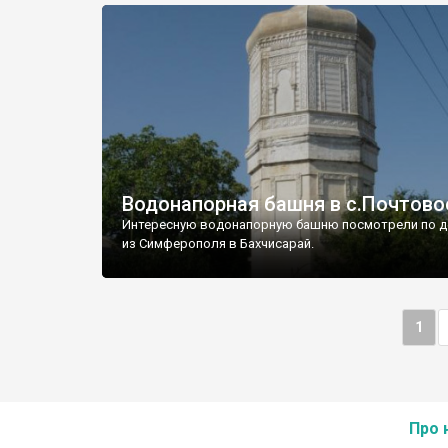
Водонапорная башня в с.Почтово
Интересную водонапорную башню посмотрели по д
из Симферополя в Бахчисарай.
1
Про 