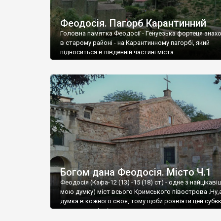
Феодосія. Пагорб Карантинний
Головна памятка Феодосії - Генуезька фортеця знах
в старому районі - на Карантинному пагорбі, який
підноситься в південній частині міста.
Богом дана Феодосія. Місто Ч.1
Феодосія (Кафа-12 (13) -15 (18) ст) - одне з найцікаві
мою думку) міст всього Кримського півострова .Ну,
думка в кожного своя, тому щоби розвіяти цей субєк
запрошую відвідати це